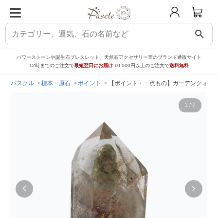
search
パワーストーンや誕生石ブレスレット、天然石アクセサリー等のブランド通販サイト
12時までのご注文で
最短翌日にお届け
10,000円以上のご注文で
送料無料
パスクル
標本・原石
ポイント
【ポイント・一点もの】ガーデンクォー
1
/
7