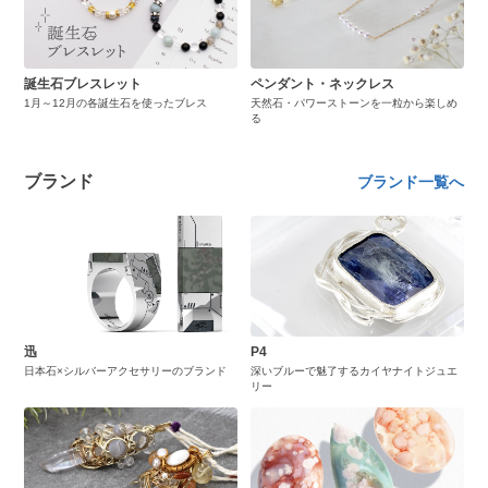
誕生石ブレスレット
ペンダント・ネックレス
1月～12月の各誕生石を使ったブレス
天然石・パワーストーンを一粒から楽しめ
る
ブランド
ブランド一覧へ
迅
P4
日本石×シルバーアクセサリーのブランド
深いブルーで魅了するカイヤナイトジュエ
リー