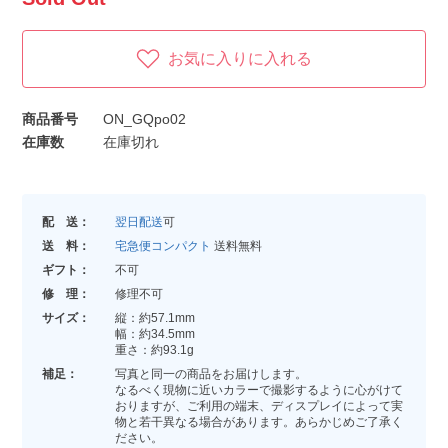
お気に入りに入れる
商品番号
ON_GQpo02
在庫数
在庫切れ
配 送：
翌日配送
可
送 料：
宅急便コンパクト
送料無料
ギフト：
不可
修 理：
修理不可
サイズ：
縦：約57.1mm
幅：約34.5mm
重さ：約93.1g
補足：
写真と同一の商品をお届けします。
なるべく現物に近いカラーで撮影するように心がけて
おりますが、ご利用の端末、ディスプレイによって実
物と若干異なる場合があります。あらかじめご了承く
ださい。