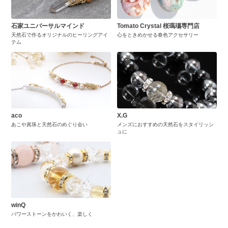
石家ユニバーサルマインド
Tomato Crystal 桜瑪瑙専門店
天然石で作るオリジナルのヒーリングアイ
心をときめかせる春色アクセサリー
テム
aco
X.G
あこや真珠と天然石のめぐり会い
メンズにおすすめの天然石をスタイリッシ
ュに
winQ
パワーストーンをかわいく、楽しく