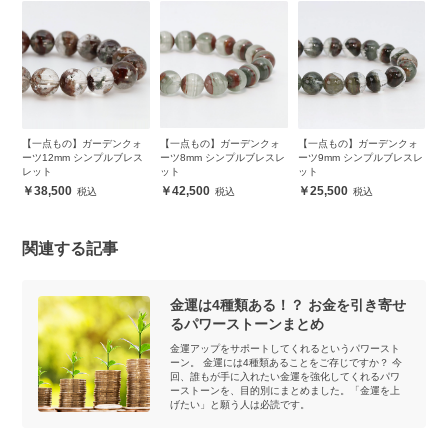
ォ
【一点もの】ガーデンクォ
【一点もの】ガーデンクォ
【一点もの】ガーデンクォ
【
ス
ーツ12mm シンプルブレス
ーツ8mm シンプルブレスレ
ーツ9mm シンプルブレスレ
ー
レット
ット
ット
レ
38,500
42,500
25,500
関連する記事
金運は4種類ある！？ お金を引き寄せ
るパワーストーンまとめ
金運アップをサポートしてくれるというパワースト
ーン。 金運には4種類あることをご存じですか？ 今
回、誰もが手に入れたい金運を強化してくれるパワ
ーストーンを、目的別にまとめました。「金運を上
げたい」と願う人は必読です。