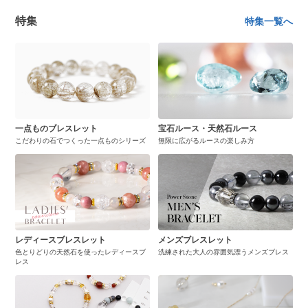
特集
特集一覧へ
一点ものブレスレット
宝石ルース・天然石ルース
こだわりの石でつくった一点ものシリーズ
無限に広がるルースの楽しみ方
レディースブレスレット
メンズブレスレット
色とりどりの天然石を使ったレディースブ
洗練された大人の雰囲気漂うメンズブレス
レス