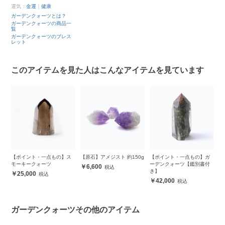
運気：
金運
｜
健康
ガーデンクォーツとは？
ガーデンクォーツの商品一
覧
ガーデンクォーツのブレス
レット
このアイテムを見た人はこんなアイテムを見ています
ス
【ポイント・一点もの】ス
【原石】アメジスト 約150g
【ポイント・一点もの】ガ
【
モーキークォーツ
ーデンクォーツ【鑑別書付
ン
6,600
き】
25,000
42,000
ガーデンクォーツその他のアイテム