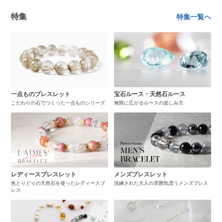
特集
特集一覧へ
一点ものブレスレット
宝石ルース・天然石ルース
こだわりの石でつくった一点ものシリーズ
無限に広がるルースの楽しみ方
レディースブレスレット
メンズブレスレット
色とりどりの天然石を使ったレディースブ
洗練された大人の雰囲気漂うメンズブレス
レス