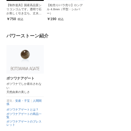
【制作道具】国産高品質シ
【粒売り/バラ売り】ロンデ
リコンゴムです。透明で石
ル 4.8mm（平型・シルバ
が美しく引き立ち、丈夫で
ー）
安心
750
190
パワーストーン紹介
ボツワナアゲート
ボツワナでしか産出されな
い
天然由来の美しさ
運気：
安産・子宝
｜
人間関
係
ボツワナアゲートとは？
ボツワナアゲートの商品一
覧
ボツワナアゲートのブレス
レット