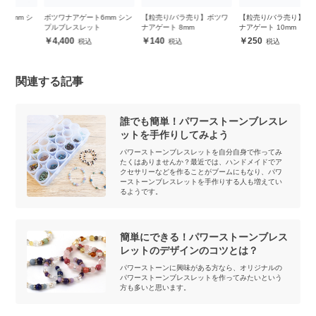
シ
ボツワナアゲート6mm シン
【粒売り/バラ売り】ボツワ
【粒売り/バラ売り】ボツワ
ボ
プルブレスレット
ナアゲート 8mm
ナアゲート 10mm
ズ
4,400
140
250
関連する記事
誰でも簡単！パワーストーンブレスレ
ットを手作りしてみよう
パワーストーンブレスレットを自分自身で作ってみ
たくはありませんか？最近では、ハンドメイドでア
クセサリーなどを作ることがブームにもなり、パワ
ーストーンブレスレットを手作りする人も増えてい
るようです。
簡単にできる！パワーストーンブレス
レットのデザインのコツとは？
パワーストーンに興味がある方なら、オリジナルの
パワーストーンブレスレットを作ってみたいという
方も多いと思います。