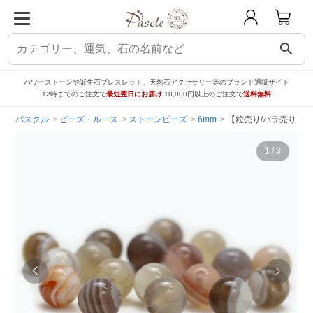
search
パワーストーンや誕生石ブレスレット、天然石アクセサリー等のブランド通販サイト
12時までのご注文で
最短翌日にお届け
10,000円以上のご注文で
送料無料
パスクル
ビーズ・ルース
ストーンビーズ
6mm
【粒売り/バラ売り】ボ
1
/
3