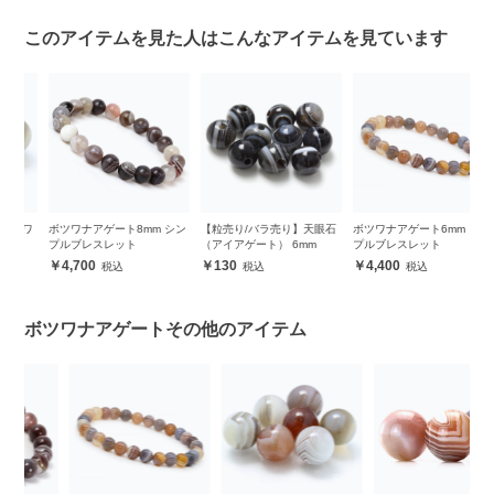
このアイテムを見た人はこんなアイテムを見ています
ワ
ボツワナアゲート8mm シン
【粒売り/バラ売り】天眼石
ボツワナアゲート6mm シン
【
プルブレスレット
（アイアゲート） 6mm
プルブレスレット
ー
4,700
130
4,400
ボツワナアゲートその他のアイテム