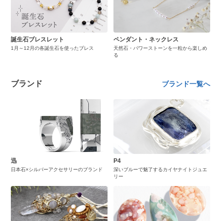
誕生石ブレスレット
ペンダント・ネックレス
1月～12月の各誕生石を使ったブレス
天然石・パワーストーンを一粒から楽しめ
る
ブランド
ブランド一覧へ
迅
P4
日本石×シルバーアクセサリーのブランド
深いブルーで魅了するカイヤナイトジュエ
リー