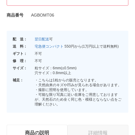
商品番号
AGBOMT06
配 送：
翌日配送
可
送 料：
宅急便コンパクト
550円から(1万円以上で送料無料)
ギフト：
不可
修 理：
不可
サイズ：
粒サイズ：6mm(±0.5mm)
穴サイズ：0.8mm以上
補足：
・こちらは1粒からの販売となります。
・天然由来のキズや凹みが見られる場合があります。
・撮影に照明を使用しています。
・可能な限り写真に近い在庫をご用意しております
が、天然石のため全く同じ色・模様とならない点をご
理解ください。
商品の説明
詳細情報