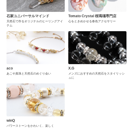
石家ユニバーサルマインド
Tomato Crystal 桜瑪瑙専門店
天然石で作るオリジナルのヒーリングアイ
心をときめかせる春色アクセサリー
テム
aco
X.G
あこや真珠と天然石のめぐり会い
メンズにおすすめの天然石をスタイリッシ
ュに
winQ
パワーストーンをかわいく、楽しく