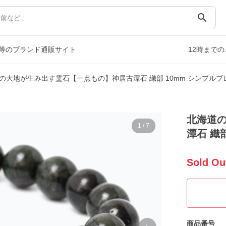
search
等のブランド通販サイト
12時まで
の大地が生み出す霊石【一点もの】神居古潭石 織部 10mm シンプルブ
北海道
1
/
7
潭石 織
Sold Ou
商品番号