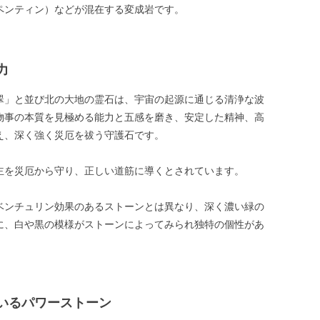
ペンティン）などが混在する変成岩です。
力
翠」と並び北の大地の霊石は、宇宙の起源に通じる清浄な波
物事の本質を見極める能力と五感を磨き、安定した精神、高
え、深く強く災厄を祓う守護石です。
主を災厄から守り、正しい道筋に導くとされています。
ベンチュリン効果のあるストーンとは異なり、深く濃い緑の
に、白や黒の模様がストーンによってみられ独特の個性があ
いるパワーストーン