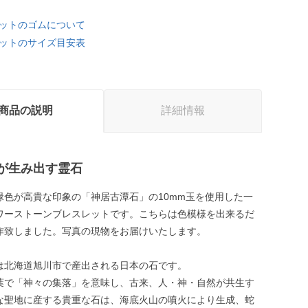
ットのゴムについて
ットのサイズ目安表
商品の説明
詳細情報
が生み出す霊石
緑色が高貴な印象の「神居古潭石」の10mm玉を使用した一
ワーストーンブレスレットです。こちらは色模様を出来るだ
作致しました。写真の現物をお届けいたします。
は北海道旭川市で産出される日本の石です。
葉で「神々の集落」を意味し、古来、人・神・自然が共生す
な聖地に産する貴重な石は、海底火山の噴火により生成、蛇