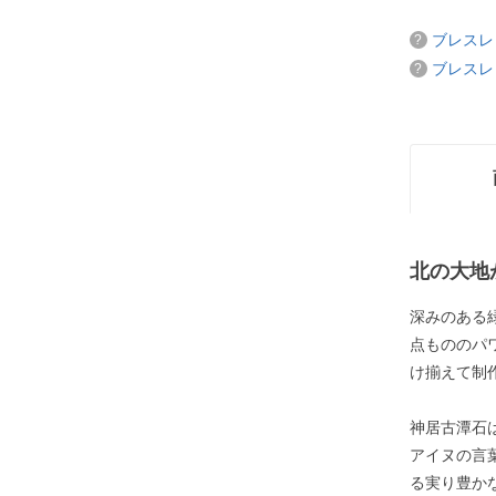
ブレスレ
ブレスレ
北の大地
深みのある
点もののパ
け揃えて制
神居古潭石
アイヌの言
る実り豊か