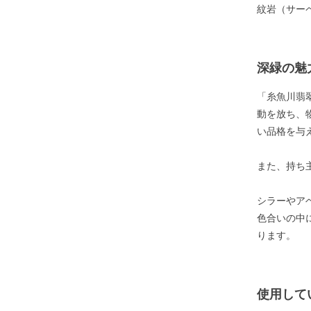
紋岩（サー
深緑の魅
「糸魚川翡
動を放ち、
い品格を与
また、持ち
シラーやア
色合いの中
ります。
使用して