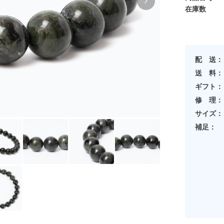
在庫数
配 送：
送 料：
ギフト：
修 理：
サイズ：
補足：