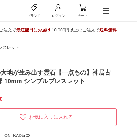
ブランド
ログイン
カート
のご注文で
最短翌日にお届け
10,000円以上のご注文で
送料無料
レスレット
の大地が生み出す霊石【一点もの】神居古
部 10mm シンプルブレスレット
t
お気に入りに入れる
ON_KADbr02