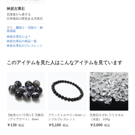
神居古潭石
北海道から産する
日本独自の歴史ある天然石
運気：
魔除け・厄除け
｜
願
望成就
神居古潭石とは？
神居古潭石の商品一覧
神居古潭石のブレスレット
このアイテムを見た人はこんなアイテムを見ています
ッ
【粒売り/バラ売り】天眼石
ブラックトルマリン6mm シ
天然石さざれ クリスタル
ス
（アイアゲート） 6mm
ンプルブレスレット
（水晶） 100g
シ
130
5,100
2,000