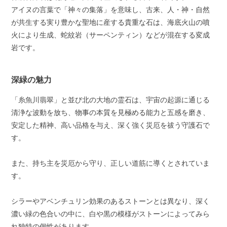
アイヌの言葉で「神々の集落」を意味し、古来、人・神・自然
が共生する実り豊かな聖地に産する貴重な石は、海底火山の噴
火により生成、蛇紋岩（サーペンティン）などが混在する変成
岩です。
深緑の魅力
「糸魚川翡翠」と並び北の大地の霊石は、宇宙の起源に通じる
清浄な波動を放ち、物事の本質を見極める能力と五感を磨き、
安定した精神、高い品格を与え、深く強く災厄を祓う守護石で
す。
また、持ち主を災厄から守り、正しい道筋に導くとされていま
す。
シラーやアベンチュリン効果のあるストーンとは異なり、深く
濃い緑の色合いの中に、白や黒の模様がストーンによってみら
れ独特の個性があります。