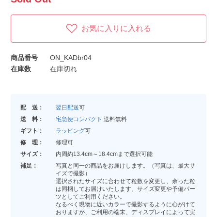
お気に入りに入れる
商品番号
ON_KADbr04
在庫数
在庫切れ
配 送：
翌日配送
可
送 料：
宅急便コンパクト
送料無料
ギフト：
ラッピング
可
修 理：
修理可
サイズ：
内周約13.4cm～18.4cmまで選択可能
補足：
写真と同一の商品をお届けします。（写真は、最大サ
イズで撮影）
選択されたサイズに合わせて粒数を変更し、余った粒
は同梱してお届けいたします。サイズ変更や予備パー
ツとしてご利用ください。
なるべく現物に近いカラーで撮影するように心がけて
おりますが、ご利用の端末、ディスプレイによって実