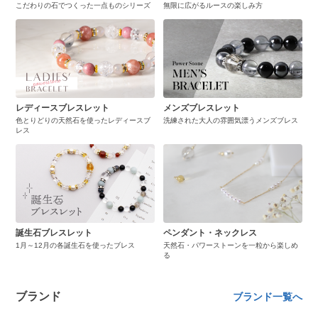
こだわりの石でつくった一点ものシリーズ
無限に広がるルースの楽しみ方
レディースブレスレット
メンズブレスレット
色とりどりの天然石を使ったレディースブ
洗練された大人の雰囲気漂うメンズブレス
レス
誕生石ブレスレット
ペンダント・ネックレス
1月～12月の各誕生石を使ったブレス
天然石・パワーストーンを一粒から楽しめ
る
ブランド
ブランド一覧へ