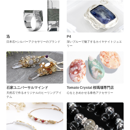
迅
P4
日本石×シルバーアクセサリーのブランド
深いブルーで魅了するカイヤナイトジュエ
リー
石家ユニバーサルマインド
Tomato Crystal 桜瑪瑙専門店
天然石で作るオリジナルのヒーリングアイ
心をときめかせる春色アクセサリー
テム