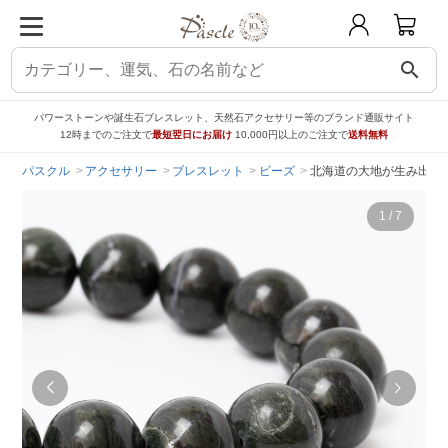
search
パワーストーンや誕生石ブレスレット、天然石アクセサリー等のブランド通販サイト
12時までのご注文で
最短翌日にお届け
10,000円以上のご注文で
送料無料
パスクル
アクセサリー
ブレスレット
ビーズ
北海道の大地が生み出す霊
1
/
7