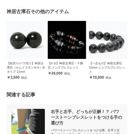
神居古潭石その他のアイテム
古
【粒売り/バラ売り】神居古
【X.G】神居古潭石・十勝
【一点もの】神居古潭石
【
）
潭石（カムイコタンセキ）B
石 メンズブレスレット
10mm シンプルブレスレッ
居
タイプ 12mm
ト
ッ
26,000
3,500
70,000
関連する記事
右手と左手、どっちが正解！？ パワ
ーストーンブレスレットをつける手の
選び方
パワーストーンブレスレットをつける際、右手と左