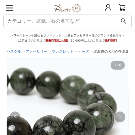
search
パワーストーンや誕生石ブレスレット、天然石アクセサリー等のブランド通販サイト
12時までのご注文で
最短翌日にお届け
10,000円以上のご注文で
送料無料
パスクル
アクセサリー
ブレスレット
ビーズ
北海道の大地が生み出す霊
1
/
6