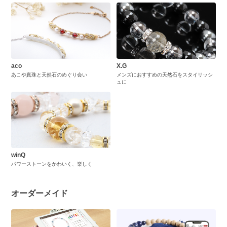
aco
X.G
あこや真珠と天然石のめぐり会い
メンズにおすすめの天然石をスタイリッシ
ュに
winQ
パワーストーンをかわいく、楽しく
オーダーメイド