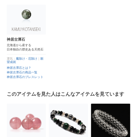
神居古潭石
北海道から産する
日本独自の歴史ある天然石
運気：
魔除け・厄除け
｜
願
望成就
神居古潭石とは？
神居古潭石の商品一覧
神居古潭石のブレスレット
このアイテムを見た人はこんなアイテムを見ています