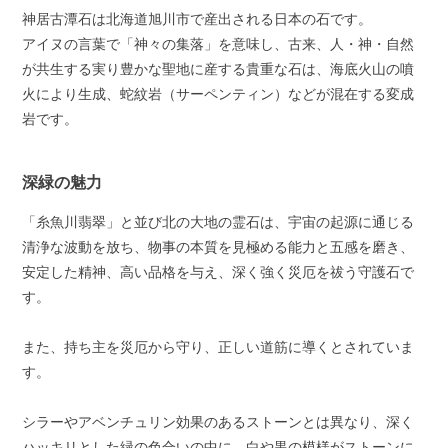
神居古潭石は北海道旭川市で産出される日本の石です。
アイヌの言葉で「神々の集落」を意味し、古来、人・神・自然
が共生する実り豊かな聖地に産する貴重な石は、海底火山の噴
火により生成、蛇紋岩（サーペンティン）などが混在する変成
岩です。
深緑の魅力
「糸魚川翡翠」と並び北の大地の霊石は、宇宙の起源に通じる
清浄な波動を放ち、物事の本質を見極める能力と五感を磨き、
安定した精神、高い品格を与え、深く強く災厄を祓う守護石で
す。
また、持ち主を災厄から守り、正しい道筋に導くとされていま
す。
シラーやアベンチュリン効果のあるストーンとは異なり、深く
ハッキリとした緑の色合いの中に、白や黒の模様がストーンに