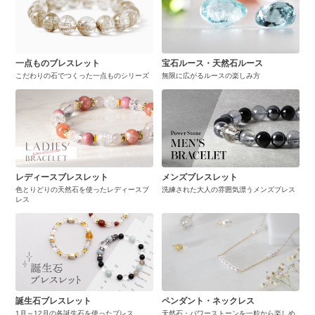
一点ものブレスレット
宝石ルース・天然石ルース
こだわりの石でつくった一点ものシリーズ
無限に広がるルースの楽しみ方
レディースブレスレット
メンズブレスレット
色とりどりの天然石を使ったレディースブ
洗練された大人の雰囲気漂うメンズブレス
レス
誕生石ブレスレット
ペンダント・ネックレス
1月～12月の各誕生石を使ったブレス
天然石・パワーストーンを一粒から楽しめ