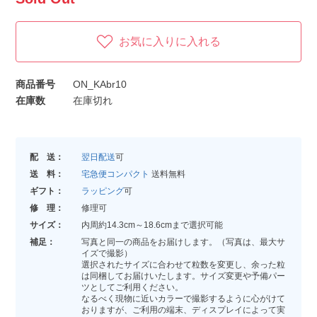
お気に入りに入れる
商品番号
ON_KAbr10
在庫数
在庫切れ
配 送：
翌日配送
可
送 料：
宅急便コンパクト
送料無料
ギフト：
ラッピング
可
修 理：
修理可
サイズ：
内周約14.3cm～18.6cmまで選択可能
補足：
写真と同一の商品をお届けします。（写真は、最大サ
イズで撮影）
選択されたサイズに合わせて粒数を変更し、余った粒
は同梱してお届けいたします。サイズ変更や予備パー
ツとしてご利用ください。
なるべく現物に近いカラーで撮影するように心がけて
おりますが、ご利用の端末、ディスプレイによって実