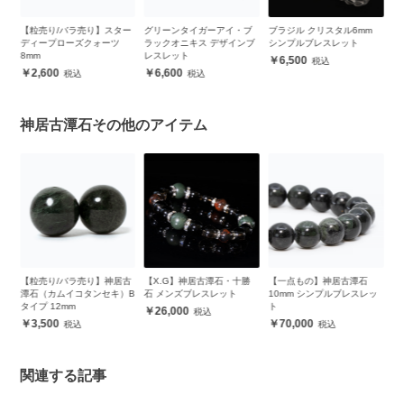
【粒売り/バラ売り】スター
グリーンタイガーアイ・ブ
ブラジル クリスタル6mm
【
ッ
ディープローズクォーツ
ラックオニキス デザインブ
シンプルブレスレット
潭
8mm
レスレット
織
6,500
2,600
6,600
神居古潭石その他のアイテム
古
【粒売り/バラ売り】神居古
【X.G】神居古潭石・十勝
【一点もの】神居古潭石
【
）
潭石（カムイコタンセキ）B
石 メンズブレスレット
10mm シンプルブレスレッ
居
タイプ 12mm
ト
ッ
26,000
3,500
70,000
関連する記事