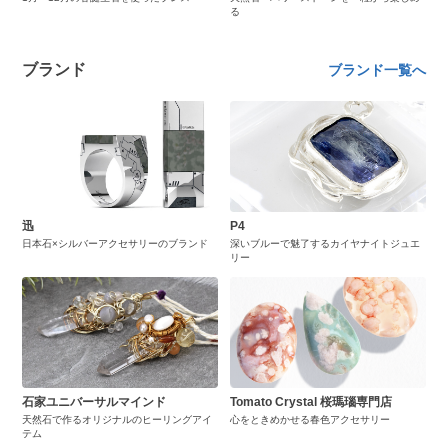
る
ブランド
ブランド一覧へ
迅
P4
日本石×シルバーアクセサリーのブランド
深いブルーで魅了するカイヤナイトジュエ
リー
石家ユニバーサルマインド
Tomato Crystal 桜瑪瑙専門店
天然石で作るオリジナルのヒーリングアイ
心をときめかせる春色アクセサリー
テム