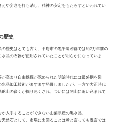
考えや妄念を打ち消し、精神の安定をもたらすといわれてい
の歴史
晶の歴史はとても古く、甲府市の黒平遺跡群では約2万年前の
に水晶の石器が使用されていたことが明らかになっていま
要が高まり自由採掘が認められた明治時代には最盛期を迎
の水晶加工技術がますます発展しましたが、一方で大正時代
晶鉱山の多くが掘り尽くされ、ついには閉山に追い込まれて
。
なか入手することができない山梨県産の黒水晶。
な天然石として、市場に出回ることは希と言っても過言では
。