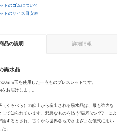
ットのゴムについて
ットのサイズ目安表
商品の説明
詳細情報
の黒水晶
の10mm玉を使用した一点ものブレスレットです。
物をお届けします。
平（くろべら）の鉱山から産出される黒水晶は、最も強力な
として知られています。邪悪なものを払う“破邪”のパワーによ
守護するとされ、古くから世界各地でさまざまな儀式に用い
した。