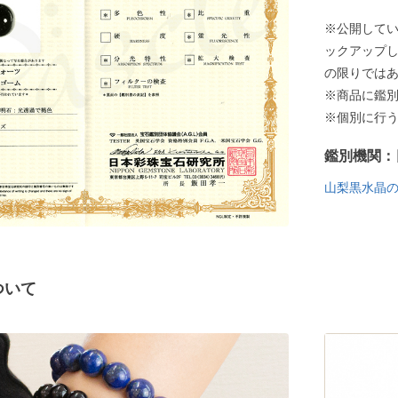
※公開して
ックアップ
の限りでは
※商品に鑑
※個別に行
鑑別機関：
山梨黒水晶
ついて