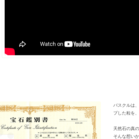
パスクルは
プした粒を
天然石の真
そんな想い