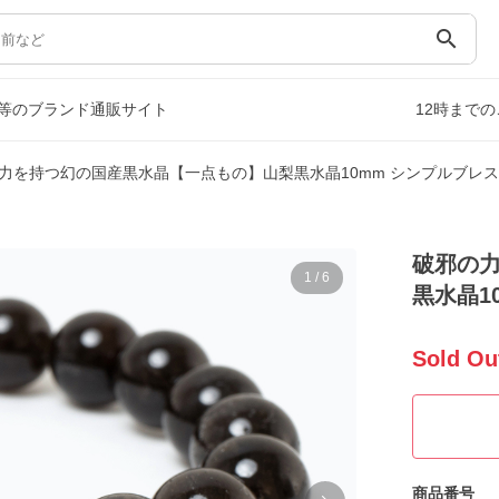
search
等のブランド通販サイト
12時まで
力を持つ幻の国産黒水晶【一点もの】山梨黒水晶10mm シンプルブレ
破邪の
1
/
6
黒水晶1
Sold Ou
商品番号