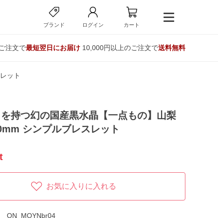
ブランド
ログイン
カート
のご注文で
最短翌日にお届け
10,000円以上のご注文で
送料無料
スレット
力を持つ幻の国産黒水晶【一点もの】山梨
0mm シンプルブレスレット
t
お気に入りに入れる
ON_MOYNbr04