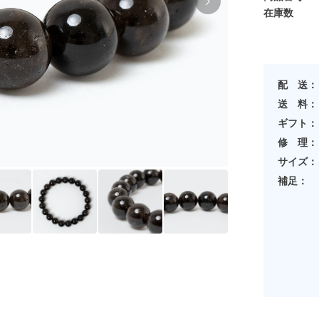
在庫数
配 送：
送 料：
ギフト：
修 理：
サイズ：
補足：