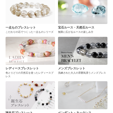
一点ものブレスレット
宝石ルース・天然石ルース
こだわりの石でつくった一点ものシリーズ
無限に広がるルースの楽しみ方
レディースブレスレット
メンズブレスレット
色とりどりの天然石を使ったレディースブ
洗練された大人の雰囲気漂うメンズブレス
レス
誕生石ブレスレット
ペンダント・ネックレス