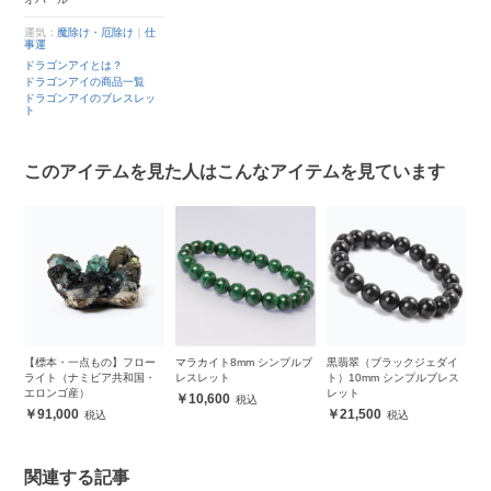
運気：
魔除け・厄除け
｜
仕
事運
ドラゴンアイとは？
ドラゴンアイの商品一覧
ドラゴンアイのブレスレッ
ト
このアイテムを見た人はこんなアイテムを見ています
m
【標本・一点もの】フロー
マラカイト8mm シンプルブ
黒翡翠（ブラックジェダイ
ブ
ライト（ナミビア共和国・
レスレット
ト）10mm シンプルブレス
ン
エロンゴ産）
レット
10,600
91,000
21,500
関連する記事