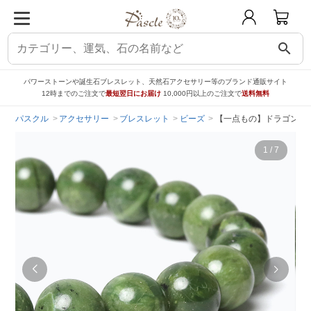
search
パワーストーンや誕生石ブレスレット、天然石アクセサリー等のブランド通販サイト
12時までのご注文で
最短翌日にお届け
10,000円以上のご注文で
送料無料
パスクル
アクセサリー
ブレスレット
ビーズ
【一点もの】ドラゴンアイ
1
/
7