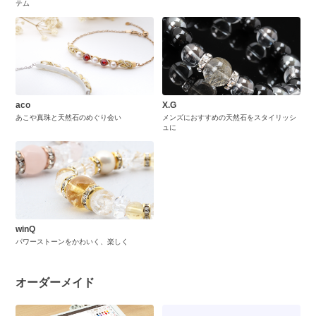
テム
aco
X.G
あこや真珠と天然石のめぐり会い
メンズにおすすめの天然石をスタイリッシ
ュに
winQ
パワーストーンをかわいく、楽しく
オーダーメイド