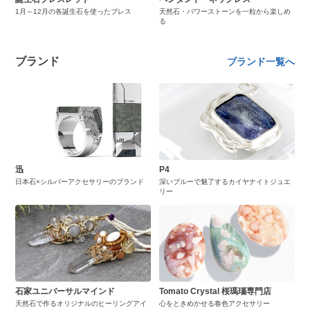
1月～12月の各誕生石を使ったブレス
天然石・パワーストーンを一粒から楽しめ
る
ブランド
ブランド一覧へ
迅
P4
日本石×シルバーアクセサリーのブランド
深いブルーで魅了するカイヤナイトジュエ
リー
石家ユニバーサルマインド
Tomato Crystal 桜瑪瑙専門店
天然石で作るオリジナルのヒーリングアイ
心をときめかせる春色アクセサリー