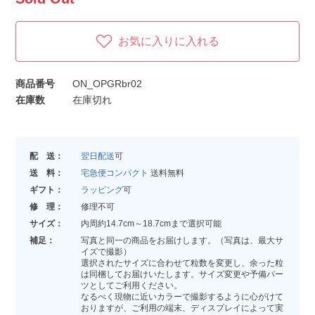
お気に入りに入れる
商品番号
ON_OPGRbr02
在庫数
在庫切れ
配 送：
翌日配送
可
送 料：
宅急便コンパクト
送料無料
ギフト：
ラッピング
可
修 理：
修理不可
サイズ：
内周約14.7cm～18.7cmまで選択可能
補足：
写真と同一の商品をお届けします。（写真は、最大サ
イズで撮影）
選択されたサイズに合わせて粒数を変更し、余った粒
は同梱してお届けいたします。サイズ変更や予備パー
ツとしてご利用ください。
なるべく現物に近いカラーで撮影するように心がけて
おりますが、ご利用の端末、ディスプレイによって実