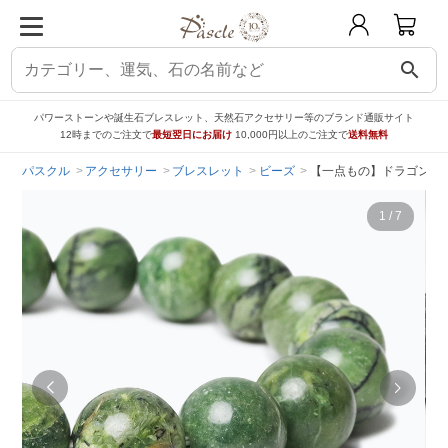
search
パワーストーンや誕生石ブレスレット、天然石アクセサリー等のブランド通販サイト
12時までのご注文で
最短翌日にお届け
10,000円以上のご注文で
送料無料
パスクル
アクセサリー
ブレスレット
ビーズ
【一点もの】ドラゴンアイ
1
/
7