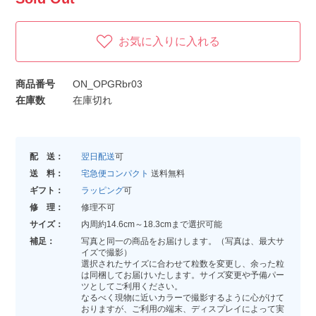
お気に入りに入れる
商品番号
ON_OPGRbr03
在庫数
在庫切れ
配 送：
翌日配送
可
送 料：
宅急便コンパクト
送料無料
ギフト：
ラッピング
可
修 理：
修理不可
サイズ：
内周約14.6cm～18.3cmまで選択可能
補足：
写真と同一の商品をお届けします。（写真は、最大サ
イズで撮影）
選択されたサイズに合わせて粒数を変更し、余った粒
は同梱してお届けいたします。サイズ変更や予備パー
ツとしてご利用ください。
なるべく現物に近いカラーで撮影するように心がけて
おりますが、ご利用の端末、ディスプレイによって実