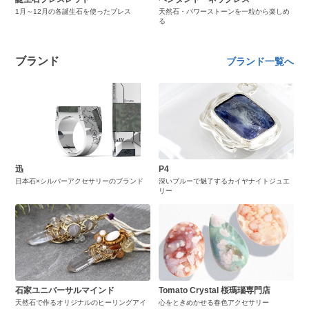
1月～12月の各誕生石を使ったブレス
天然石・パワーストーンを一粒から楽しめ
る
ブランド
ブランド一覧へ
迅
P4
日本石×シルバーアクセサリーのブランド
深いブルーで魅了するカイヤナイトジュエ
リー
石家ユニバーサルマインド
Tomato Crystal 桜瑪瑙専門店
天然石で作るオリジナルのヒーリングアイ
心をときめかせる春色アクセサリー