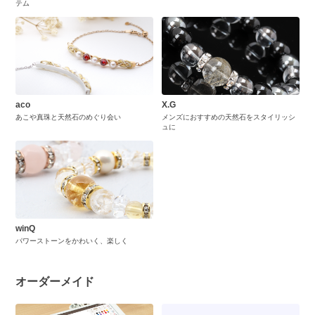
テム
aco
X.G
あこや真珠と天然石のめぐり会い
メンズにおすすめの天然石をスタイリッシ
ュに
winQ
パワーストーンをかわいく、楽しく
オーダーメイド