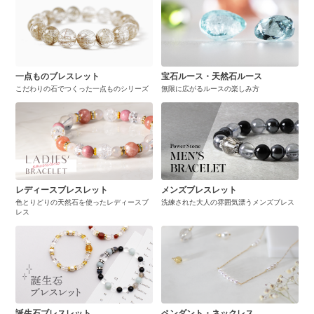
一点ものブレスレット
宝石ルース・天然石ルース
こだわりの石でつくった一点ものシリーズ
無限に広がるルースの楽しみ方
レディースブレスレット
メンズブレスレット
色とりどりの天然石を使ったレディースブ
洗練された大人の雰囲気漂うメンズブレス
レス
誕生石ブレスレット
ペンダント・ネックレス