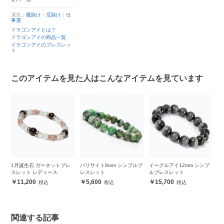
運気：
魔除け・厄除け
｜
仕
事運
ドラゴンアイとは？
ドラゴンアイの商品一覧
ドラゴンアイのブレスレッ
ト
このアイテムを見た人はこんなアイテムを見ています
ーズ
1月誕生石 ガーネットブレ
バリサイト8mm シンプルブ
イーグルアイ12mm シンプ
【
デ
スレット レディース
レスレット
ルブレスレット
ド
ネ
11,200
5,600
15,700
ト
関連する記事