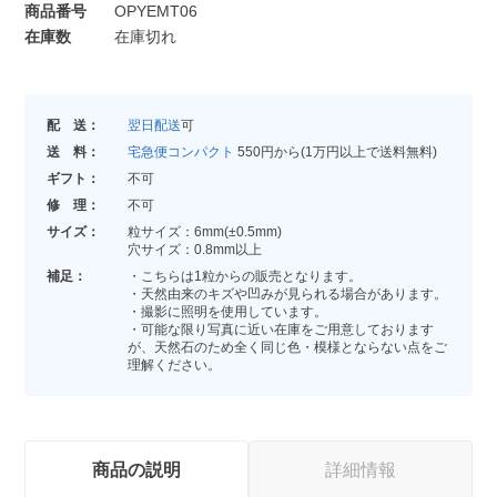
商品番号
OPYEMT06
在庫数
在庫切れ
配 送：
翌日配送
可
送 料：
宅急便コンパクト
550円から(1万円以上で送料無料)
ギフト：
不可
修 理：
不可
サイズ：
粒サイズ：6mm(±0.5mm)
穴サイズ：0.8mm以上
補足：
・こちらは1粒からの販売となります。
・天然由来のキズや凹みが見られる場合があります。
・撮影に照明を使用しています。
・可能な限り写真に近い在庫をご用意しております
が、天然石のため全く同じ色・模様とならない点をご
理解ください。
商品の説明
詳細情報