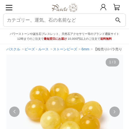
search
パワーストーンや誕生石ブレスレット、天然石アクセサリー等のブランド通販サイト
12時までのご注文で
最短翌日にお届け
10,000円以上のご注文で
送料無料
パスクル
ビーズ・ルース
ストーンビーズ
6mm
【粒売り/バラ売り】イ
1
/
3