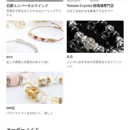
石家ユニバーサルマインド
Tomato Crystal 桜瑪瑙専門店
天然石で作るオリジナルのヒーリングアイ
心をときめかせる春色アクセサリー
テム
aco
X.G
あこや真珠と天然石のめぐり会い
メンズにおすすめの天然石をスタイリッシ
ュに
winQ
パワーストーンをかわいく、楽しく
オーダーメイド