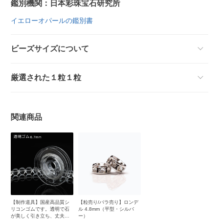
鑑別機関：日本彩珠宝石研究所
イエローオパールの鑑別書
ビーズサイズについて
厳選された１粒１粒
関連商品
【制作道具】国産高品質シ
【粒売り/バラ売り】ロンデ
リコンゴムです。透明で石
ル 4.8mm（平型・シルバ
が美しく引き立ち、丈夫で
ー）