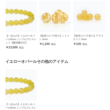
ロ
【一点もの】イエローオパ
【粒売り/バラ売り】シトリ
【粒売り/バラ売り】アラゴ
【
ール8mm シンプルブレスレ
ン 8mm
ナイト 6mm
ナ
ット【鑑別書付き】
1,100
100
23,000
イエローオパールその他のアイテム
【一点もの】イエローオパ
ール8mm シンプルブレスレ