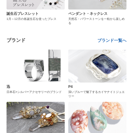
誕生石ブレスレット
ペンダント・ネックレス
1月～12月の各誕生石を使ったブレス
天然石・パワーストーンを一粒から楽しめ
る
ブランド
ブランド一覧へ
迅
P4
日本石×シルバーアクセサリーのブランド
深いブルーで魅了するカイヤナイトジュエ
リー