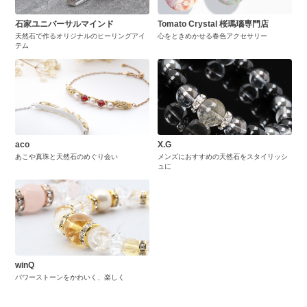
石家ユニバーサルマインド
Tomato Crystal 桜瑪瑙専門店
天然石で作るオリジナルのヒーリングアイ
心をときめかせる春色アクセサリー
テム
aco
X.G
あこや真珠と天然石のめぐり会い
メンズにおすすめの天然石をスタイリッシ
ュに
winQ
パワーストーンをかわいく、楽しく