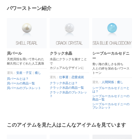
パワーストーン紹介
貝パール
クラック水晶
シーブルーカルセドニ
ー
れ
天然貝殻を用いて作られた
水晶にクラックを施すこと
耐久性にすぐれた人工真珠
で
青い海の美しさを持ち
カジュアルなデザインに
人との絆を深めるパワース
運気：
安産・子宝
｜
癒し
トーン
運気：
仕事運
｜
恋愛成就
貝パールとは？
運気：
人間関係
｜
癒し
クラック水晶とは？
貝パールの商品一覧
クラック水晶の商品一覧
貝パールのブレスレット
シーブルーカルセドニーと
は？
ッ
クラック水晶のブレスレッ
ト
シーブルーカルセドニーの
商品一覧
シーブルーカルセドニーの
ブレスレット
このアイテムを見た人はこんなアイテムを見ています