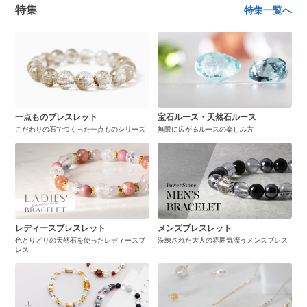
特集
特集一覧へ
一点ものブレスレット
宝石ルース・天然石ルース
こだわりの石でつくった一点ものシリーズ
無限に広がるルースの楽しみ方
レディースブレスレット
メンズブレスレット
色とりどりの天然石を使ったレディースブ
洗練された大人の雰囲気漂うメンズブレス
レス