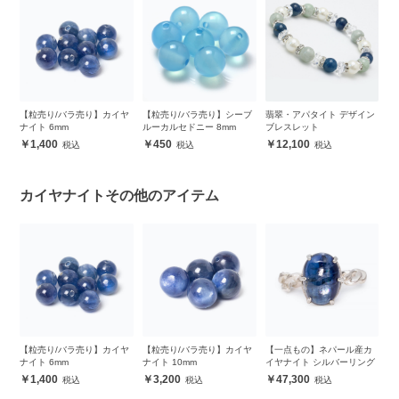
ズ
【粒売り/バラ売り】カイヤ
【粒売り/バラ売り】シーブ
翡翠・アパタイト デザイン
【
ナイト 6mm
ルーカルセドニー 8mm
ブレスレット
ナ
1,400
450
12,100
カイヤナイトその他のアイテム
カ
【粒売り/バラ売り】カイヤ
【粒売り/バラ売り】カイヤ
【一点もの】ネパール産カ
【
ナイト 6mm
ナイト 10mm
イヤナイト シルバーリング
イ
1,400
3,200
47,300