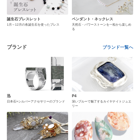
誕生石ブレスレット
ペンダント・ネックレス
1月～12月の各誕生石を使ったブレス
天然石・パワーストーンを一粒から楽しめ
る
ブランド
ブランド一覧へ
迅
P4
日本石×シルバーアクセサリーのブランド
深いブルーで魅了するカイヤナイトジュエ
リー