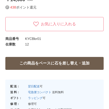
438
ポイント還元
お気に入りに入れる
商品番号
KYCBbr01
在庫数
12
配 送：
翌日配送
可
送 料：
宅急便コンパクト
送料無料
ギフト：
ラッピング
可
修 理：
修理可