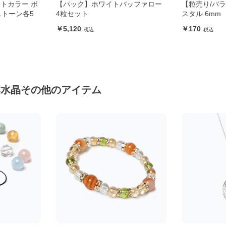
バッファロー
【粒売り/バラ売り】ブラジル クリ
【粒売り/バ
スタル 6mm
り) 10mm
170
5,600
本水晶その他のアイテム