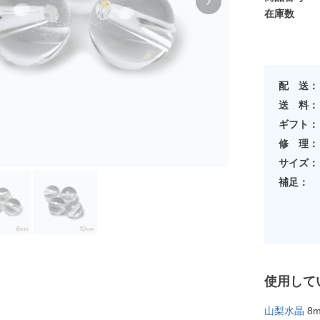
在庫数
配 送：
送 料：
ギフト：
修 理：
サイズ：
補足：
使用して
山梨水晶
8