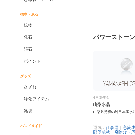
標本・原石
鉱物
パワーストー
化石
隕石
ポイント
グッズ
さざれ
4月誕生石
浄化アイテム
山梨水晶
雑貨
山梨県発祥の純日本産水
ハンドメイド
運気：
仕事運
｜
恋愛
願望成就
｜
魔除け・