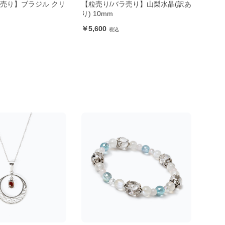
ラ売り】山梨水晶(訳あ
【粒売り/バラ売り】ホワイトオニ
【パ
キス 8mm
リュ
粒）
140
4,2