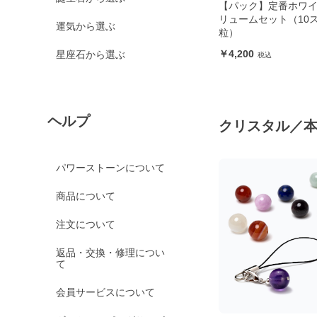
オニ
【パック】定番ホワイトカラー ボ
【パック】ホワイト
リュームセット（10ストーン各5
4粒セット
運気から選ぶ
粒）
5,120
4,200
星座石から選ぶ
ヘルプ
クリスタル／
パワーストーンについて
商品について
注文について
返品・交換・修理につい
て
会員サービスについて