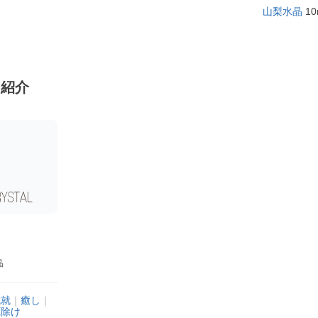
山梨水晶
10
ン紹介
晶
成就
｜
癒し
｜
厄除け