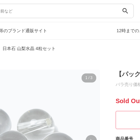
search
等のブランド通販サイト
12時まで
】日本石 山梨水晶 4粒セット
【パック
1
/
3
バラ売り価格
Sold Ou
商品番号