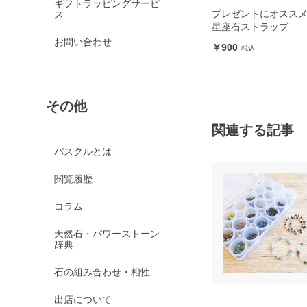
ギフトラッピングサービ
レスレ
プレゼントにオススメ！ 誕生石・
8月誕生石 ペリドッ
ス
星座石ストラップ
ト レディース
お問い合わせ
900
26,500
その他
関連する記事
パスクルとは
閲覧履歴
コラム
天然石・パワーストーン
辞典
石の組み合わせ・相性
出店について