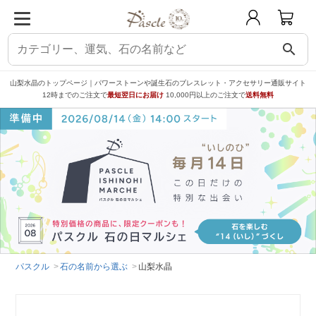
search
山梨水晶のトップページ｜パワーストーンや誕生石のブレスレット・アクセサリー通販サイト
12時までのご注文で
最短翌日にお届け
10,000円以上のご注文で
送料無料
パスクル
石の名前から選ぶ
山梨水晶