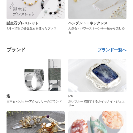
誕生石ブレスレット
ペンダント・ネックレス
1月～12月の各誕生石を使ったブレス
天然石・パワーストーンを一粒から楽しめ
る
ブランド
ブランド一覧へ
迅
P4
日本石×シルバーアクセサリーのブランド
深いブルーで魅了するカイヤナイトジュエ
リー