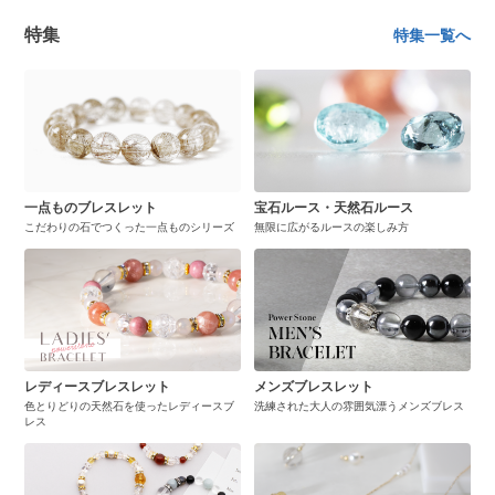
特集
特集一覧へ
一点ものブレスレット
宝石ルース・天然石ルース
こだわりの石でつくった一点ものシリーズ
無限に広がるルースの楽しみ方
レディースブレスレット
メンズブレスレット
色とりどりの天然石を使ったレディースブ
洗練された大人の雰囲気漂うメンズブレス
レス