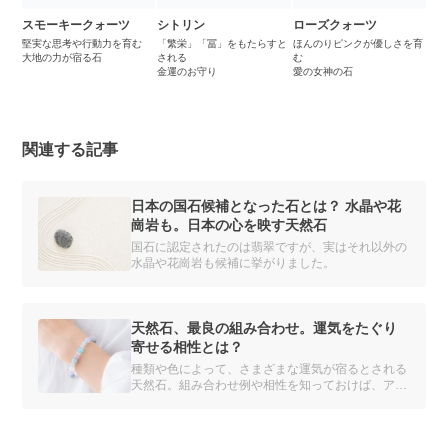
スモーキークォーツ
シトリン
ローズクォーツ
堅実な思考や行動力を育む
「繁栄」「冨」をもたらすと
ほんのりピンクが優しさを育
大地の力が宿る石
される
む
金運のお守り
愛の女神の石
関連する記事
日本の国石候補となった石とは？ 水晶や花
崗岩も。日本の心を映す天然石
国石に認定されたのは翡翠ですが、実はそれ以外の
水晶や花崗岩も候補に挙がりました。
天然石、最良の組み合わせ。運気をたぐり
寄せる相性とは？
種類や色によって、さまざまな運気が宿るとされる
天然石。組み合わせ例や相性を知っておけば、アク
セサリーを身につけるのがもっと楽しくなります。