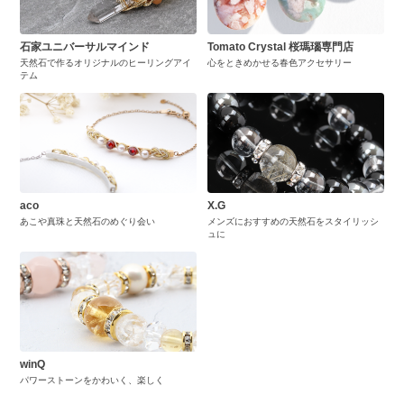
石家ユニバーサルマインド
Tomato Crystal 桜瑪瑙専門店
天然石で作るオリジナルのヒーリングアイ
心をときめかせる春色アクセサリー
テム
aco
X.G
あこや真珠と天然石のめぐり会い
メンズにおすすめの天然石をスタイリッシ
ュに
winQ
パワーストーンをかわいく、楽しく