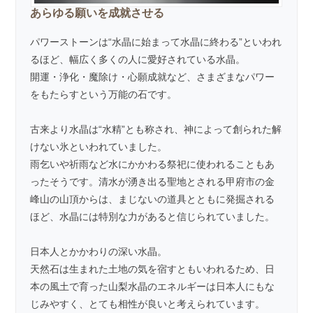
あらゆる願いを成就させる
パワーストーンは“水晶に始まって水晶に終わる”といわれ
るほど、幅広く多くの人に愛好されている水晶。
開運・浄化・魔除け・心願成就など、さまざまなパワー
をもたらすという万能の石です。
古来より水晶は“水精”とも称され、神によって創られた解
けない氷といわれていました。
雨乞いや祈雨など水にかかわる祭祀に使われることもあ
ったそうです。清水が湧き出る聖地とされる甲府市の金
峰山の山頂からは、まじないの道具とともに発掘される
ほど、水晶には特別な力があると信じられていました。
日本人とかかわりの深い水晶。
天然石は生まれた土地の気を宿すともいわれるため、日
本の風土で育った山梨水晶のエネルギーは日本人にもな
じみやすく、とても相性が良いと考えられています。