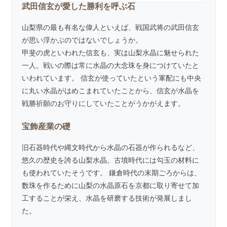
武田信玄が愛した勝利を呼ぶ石
山梨県の最も有名な偉人といえば、戦国武将の武田信玄
が思い浮かぶのではないでしょうか。
甲斐の虎といわれた信玄も、実は山梨水晶に魅せられた
一人。戦いの際は常に水晶の大念珠を身につけていたと
いわれています。 信玄が使っていたという軍配にも中央
に丸い水晶がはめこまれていたことから、信玄が水晶を
戦勝祈願のお守りにしていたことがうかがえます。
宝飾産業の礎
旧石器時代や縄文時代から水晶の石器が作られるなど、
悠久の歴史を誇る山梨水晶。古墳時代には勾玉の材料に
も使われていたそうです。 鎌倉時代の末期ごろからは、
数珠を作るために山梨の水晶原石を京都に取り寄せて加
工することが栄え、水晶を研磨する技術が発展しまし
た。