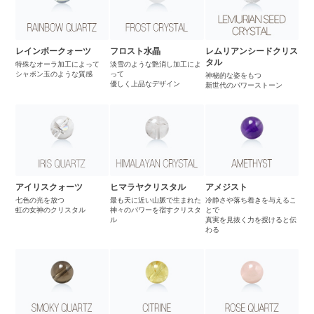
レインボークォーツ
フロスト水晶
レムリアンシードクリス
タル
特殊なオーラ加工によって
淡雪のような艶消し加工によ
シャボン玉のような質感
って
神秘的な姿をもつ
優しく上品なデザイン
新世代のパワーストーン
アイリスクォーツ
ヒマラヤクリスタル
アメジスト
七色の光を放つ
最も天に近い山脈で生まれた
冷静さや落ち着きを与えるこ
虹の女神のクリスタル
神々のパワーを宿すクリスタ
とで
ル
真実を見抜く力を授けると伝
わる