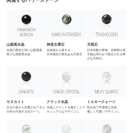
関連するパワーストーン
山梨黒水晶
神居古潭石
天照石
水晶の歴史が深い山梨県産
北海道から産する
日本有数の聖地、宮崎県の高
希少な国産黒水晶
日本独自の歴史ある天然石
千穂山系のみで産出される希
少な天然石。
サヌカイト
クラック水晶
ミルキークォーツ
太古の昔から珍重されてきた
水晶にクラックを施すことで
乳白色で半透明な水晶
日本を代表する石の一つ。
カジュアルなデザインに
優しく可愛いデザインに