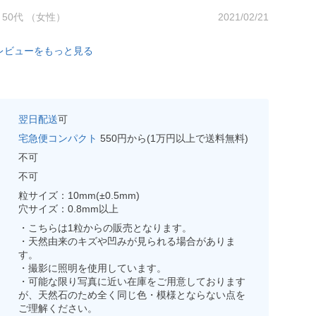
no 50代 （女性）
2021/02/21
レビューをもっと見る
翌日配送
可
宅急便コンパクト
550円から(1万円以上で送料無料)
不可
不可
粒サイズ：10mm(±0.5mm)
穴サイズ：0.8mm以上
・こちらは1粒からの販売となります。
・天然由来のキズや凹みが見られる場合がありま
す。
・撮影に照明を使用しています。
・可能な限り写真に近い在庫をご用意しております
が、天然石のため全く同じ色・模様とならない点を
ご理解ください。