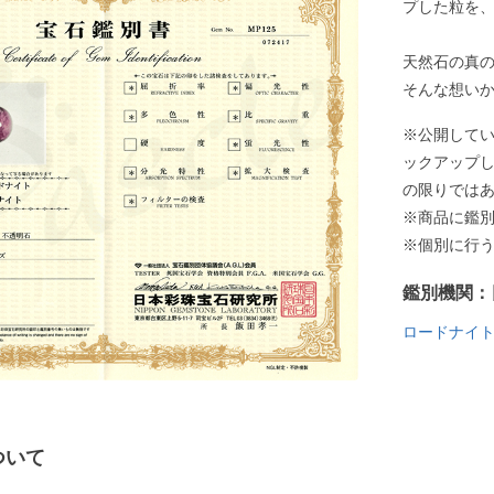
プした粒を
天然石の真
そんな想い
※公開して
ックアップ
の限りでは
※商品に鑑
※個別に行
鑑別機関：
ロードナイ
ついて