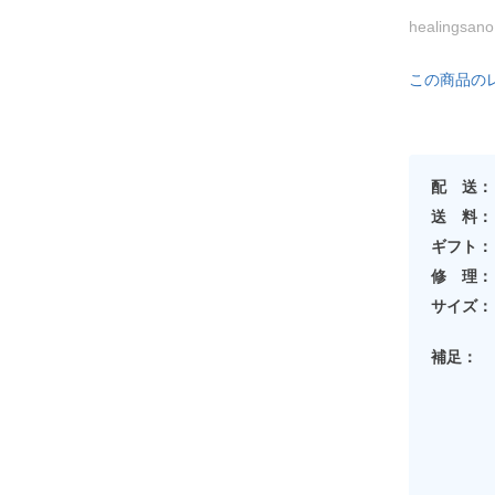
healingsa
この商品の
配 送：
送 料：
ギフト：
修 理：
サイズ：
補足：