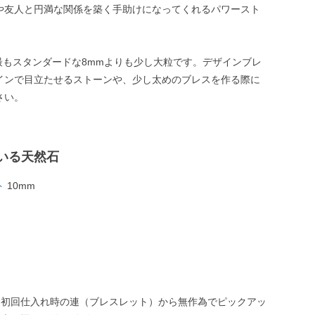
や友人と円満な関係を築く手助けになってくれるパワースト
は最もスタンダードな8mmよりも少し大粒です。デザインブレ
インで目立たせるストーンや、少し太めのブレスを作る際に
さい。
いる天然石
ト
10mm
、初回仕入れ時の連（ブレスレット）から無作為でピックアッ