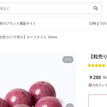
search
等のブランド通販サイト
12時まで
粒売り/バラ売り】ロードナイト 10mm
【粒売り
1
/
3
280
税
8
ポイン