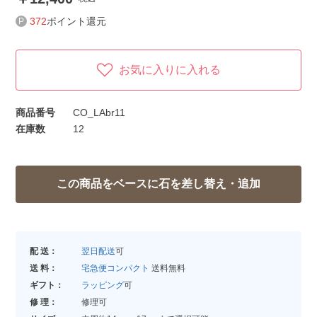
372
ポイント還元
お気に入りに入れる
商品番号
CO_LAbr11
在庫数
12
配 送：
翌日配送
可
送 料：
宅急便コンパクト
送料無料
ギフト：
ラッピング
可
修 理：
修理可