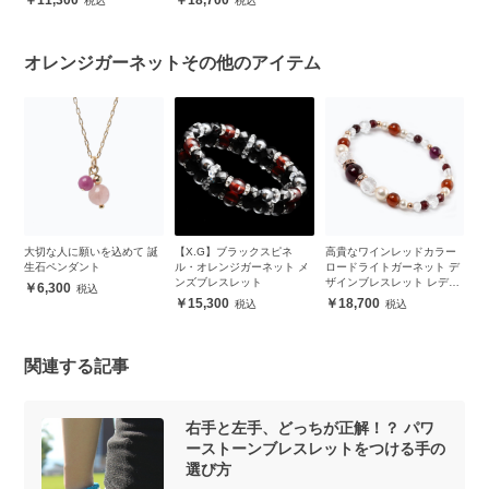
オレンジガーネットその他のアイテム
ク
大切な人に願いを込めて 誕
【X.G】ブラックスピネ
高貴なワインレッドカラー
オ
ト
生石ペンダント
ル・オレンジガーネット メ
ロードライトガーネット デ
ン
ンズブレスレット
ザインブレスレット レディ
6,300
ース
15,300
18,700
関連する記事
右手と左手、どっちが正解！？ パワ
ーストーンブレスレットをつける手の
選び方