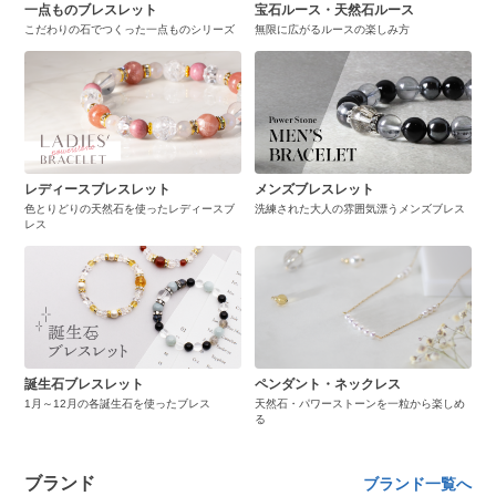
一点ものブレスレット
宝石ルース・天然石ルース
こだわりの石でつくった一点ものシリーズ
無限に広がるルースの楽しみ方
レディースブレスレット
メンズブレスレット
色とりどりの天然石を使ったレディースブ
洗練された大人の雰囲気漂うメンズブレス
レス
誕生石ブレスレット
ペンダント・ネックレス
1月～12月の各誕生石を使ったブレス
天然石・パワーストーンを一粒から楽しめ
る
ブランド
ブランド一覧へ