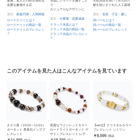
家族、友人との絆を深める
水晶にクラックを施すこと
天然貝殻を用いて作られた
友愛を象徴する石
で
耐久性にすぐれた人工真珠
近
カジュアルなデザインに
ッ
運気：
家庭円満
｜
人間関係
運気：
安産・子宝
｜
癒し
運気：
仕事運
｜
恋愛成就
ロードナイトとは？
貝パールとは？
クラック水晶とは？
ロードナイトの商品一覧
貝パールの商品一覧
願
クラック水晶の商品一覧
ロードナイトのブレスレッ
貝パールのブレスレット
ト
クラック水晶のブレスレッ
？
ト
品
レ
このアイテムを見た人はこんなアイテムを見ています
レス
さそり座（10/24～11/22）
高貴なワインレッドカラー
【winQ】クリスタルカラー
【
ガーネット 星座石メンズブ
ロードライトガーネット デ
ブレスレット シトリン
ブ
レスレット
ザインブレスレット レディ
ツ
8,500
ース
11,300
18,700