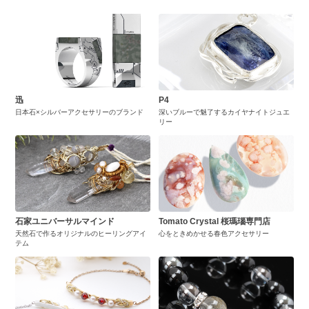
迅
P4
日本石×シルバーアクセサリーのブランド
深いブルーで魅了するカイヤナイトジュエ
リー
石家ユニバーサルマインド
Tomato Crystal 桜瑪瑙専門店
天然石で作るオリジナルのヒーリングアイ
心をときめかせる春色アクセサリー
テム