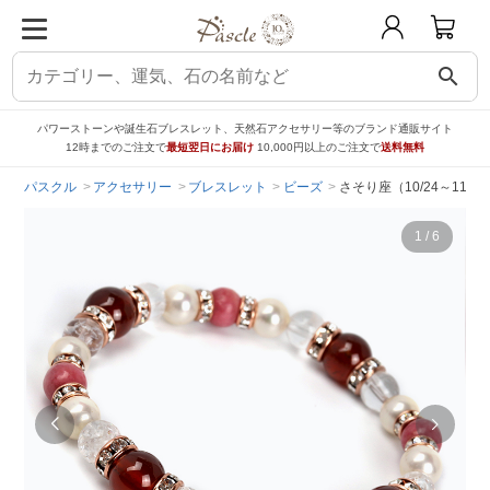
search
パワーストーンや誕生石ブレスレット、天然石アクセサリー等のブランド通販サイト
12時までのご注文で
最短翌日にお届け
10,000円以上のご注文で
送料無料
パスクル
アクセサリー
ブレスレット
ビーズ
さそり座（10/24～11
1
/
6