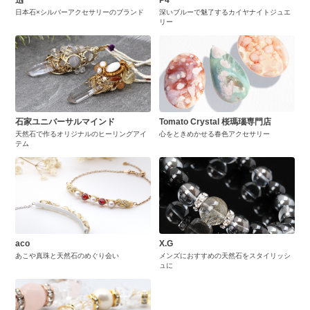
日本石×シルバーアクセサリーのブランド
深いブルーで魅了するカイヤナイトジュエ
リー
石家ユニバーサルマインド
Tomato Crystal 桜瑪瑙専門店
天然石で作るオリジナルのヒーリングアイ
心をときめかせる春色アクセサリー
テム
aco
X.G
あこや真珠と天然石のめぐり会い
メンズにおすすめの天然石をスタイリッシ
ュに