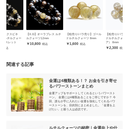
【X.G】オーラブレス ルチ
【粒売り/バラ売り】ゴール
【粒売り/バラ売り】ゴール
【
ー
ルクォーツ12mm
ドルチルクォーツ 8mm
ドルチルクォーツ（クリ
ド
ア） 8mm
ア
10,800
1,600
2,300
関連する記事
金運は4種類ある！？ お金を引き寄せ
るパワーストーンまとめ
金運アップをサポートしてくれるというパワースト
ーン。 金運には4種類あることをご存じですか？ 今
回、誰もが手に入れたい金運を強化してくれるパワ
ーストーンを、目的別にまとめました。「金運を上
げたい」と願う人は必読です。
ルチルクォーツの秘密｜金運向上や仕