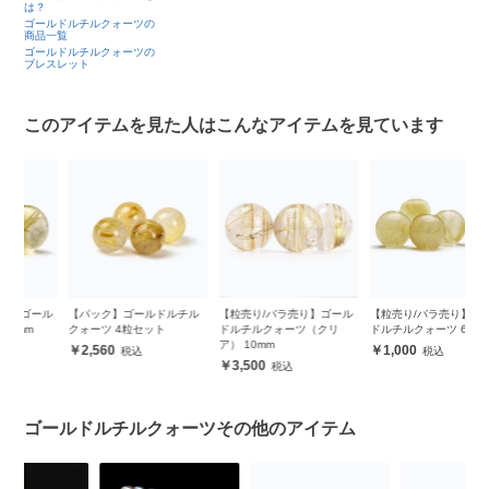
は？
ゴールドルチルクォーツの
商品一覧
ゴールドルチルクォーツの
ブレスレット
このアイテムを見た人はこんなアイテムを見ています
ル
【パック】ゴールドルチル
【粒売り/バラ売り】ゴール
【粒売り/バラ売り】ゴール
【
クォーツ 4粒セット
ドルチルクォーツ（クリ
ドルチルクォーツ 6mm
ド
ア） 10mm
ア
2,560
1,000
3,500
ゴールドルチルクォーツその他のアイテム