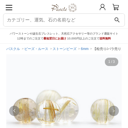
search
パワーストーンや誕生石ブレスレット、天然石アクセサリー等のブランド通販サイト
12時までのご注文で
最短翌日にお届け
10,000円以上のご注文で
送料無料
パスクル
ビーズ・ルース
ストーンビーズ
6mm
【粒売り/バラ売り】ゴ
1
/
3