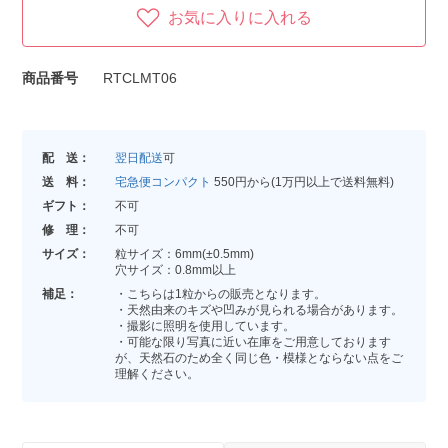
お気に入りに入れる
商品番号
RTCLMT06
配 送：
翌日配送
可
送 料：
宅急便コンパクト
550円から(1万円以上で送料無料)
ギフト：
不可
修 理：
不可
サイズ：
粒サイズ：6mm(±0.5mm)
穴サイズ：0.8mm以上
補足：
・こちらは1粒からの販売となります。
・天然由来のキズや凹みが見られる場合があります。
・撮影に照明を使用しています。
・可能な限り写真に近い在庫をご用意しております
が、天然石のため全く同じ色・模様とならない点をご
理解ください。