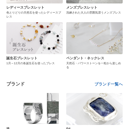
レディースブレスレット
メンズブレスレット
色とりどりの天然石を使ったレディースブ
洗練された大人の雰囲気漂うメンズブレス
レス
誕生石ブレスレット
ペンダント・ネックレス
1月～12月の各誕生石を使ったブレス
天然石・パワーストーンを一粒から楽しめ
る
ブランド
ブランド一覧へ
迅
P4