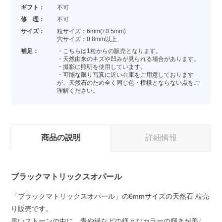
ギフト：
不可
修 理：
不可
サイズ：
粒サイズ：6mm(±0.5mm)
穴サイズ：0.8mm以上
補足：
・こちらは1粒からの販売となります。
・天然由来のキズや凹みが見られる場合があります。
・撮影に照明を使用しています。
・可能な限り写真に近い在庫をご用意しております
が、天然石のため全く同じ色・模様とならない点をご
理解ください。
商品の説明
詳細情報
ブラックマトリックスオパール
「ブラックマトリックスオパール」の6mmサイズの天然石 粒売
り販売です。
黒いストーンの中に、青や緑などの様々なカラーの輝きが美し