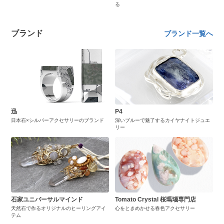
る
ブランド
ブランド一覧へ
迅
P4
日本石×シルバーアクセサリーのブランド
深いブルーで魅了するカイヤナイトジュエ
リー
石家ユニバーサルマインド
Tomato Crystal 桜瑪瑙専門店
天然石で作るオリジナルのヒーリングアイ
心をときめかせる春色アクセサリー
テム