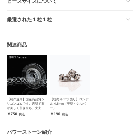
ビーズサイズについて
厳選された１粒１粒
関連商品
【制作道具】国産高品質シ
【粒売り/バラ売り】ロンデ
リコンゴムです。透明で石
ル 4.8mm（平型・シルバ
が美しく引き立ち、丈夫で
ー）
安心
750
190
パワーストーン紹介