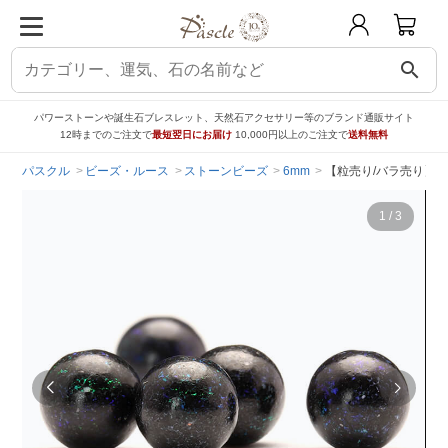
search
パワーストーンや誕生石ブレスレット、天然石アクセサリー等のブランド通販サイト
12時までのご注文で
最短翌日にお届け
10,000円以上のご注文で
送料無料
パスクル
ビーズ・ルース
ストーンビーズ
6mm
【粒売り/バラ売り】ブ
1
/
3