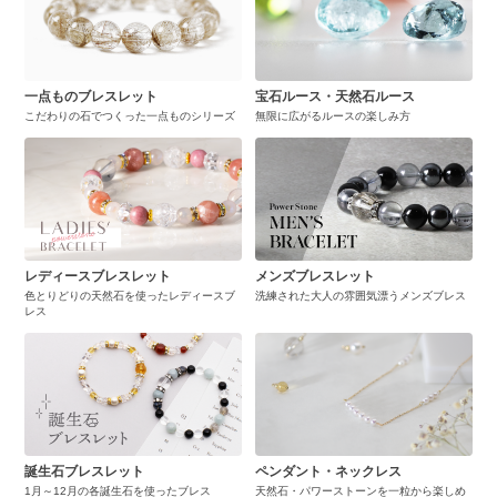
一点ものブレスレット
宝石ルース・天然石ルース
こだわりの石でつくった一点ものシリーズ
無限に広がるルースの楽しみ方
レディースブレスレット
メンズブレスレット
色とりどりの天然石を使ったレディースブ
洗練された大人の雰囲気漂うメンズブレス
レス
誕生石ブレスレット
ペンダント・ネックレス
1月～12月の各誕生石を使ったブレス
天然石・パワーストーンを一粒から楽しめ