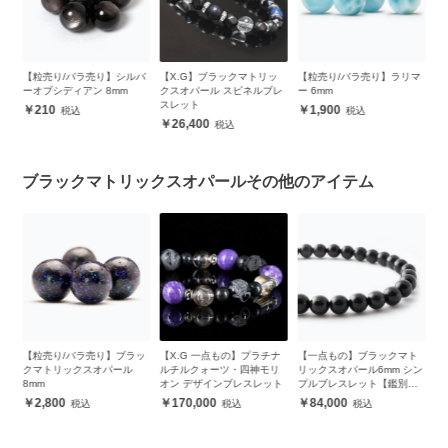
パ
【粒売り/バラ売り】シルバ
【X.G】ブラックマトリッ
【粒売り/バラ売り】ラリマ
【
スレ
ーオブシディアン 8mm
クスオパール スピネルブレ
ー 6mm
ク
スレット
8
210
1,900
26,400
ブラックマトリックスオパールその他のアイテム
パ
【粒売り/バラ売り】ブラッ
【X.G 一点もの】プラチナ
【一点もの】ブラックマト
【
スレ
クマトリックスオパール
ルチルクォーツ・四神モリ
リックスオパール6mm シン
ク
8mm
オン デザインブレスレット
プルブレスレット【鑑別書
ス
付き】
2,800
170,000
84,000