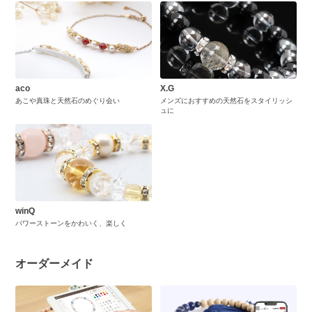
aco
X.G
あこや真珠と天然石のめぐり会い
メンズにおすすめの天然石をスタイリッシ
ュに
winQ
パワーストーンをかわいく、楽しく
オーダーメイド