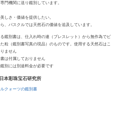
、専門機関に送り鑑別しています。
の美しさ・価値を提供したい。
から、パスクルでは天然石の価値を追及しています。
いる鑑別書は、仕入れ時の連（ブレスレット）から無作為でピ
した粒（鑑別書写真の現品）のものです。使用する天然石はこ
ありません
別書は付属しておりません
う鑑別には別途料金が必要です
日本彩珠宝石研究所
チルクォーツの鑑別書