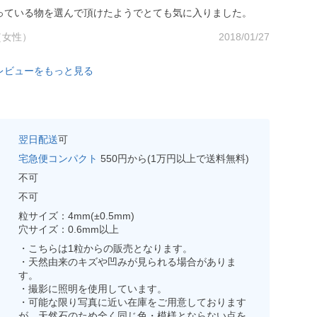
っている物を選んで頂けたようでとても気に入りました。
 （女性）
2018/01/27
レビューをもっと見る
翌日配送
可
宅急便コンパクト
550円から(1万円以上で送料無料)
不可
不可
粒サイズ：4mm(±0.5mm)
穴サイズ：0.6mm以上
・こちらは1粒からの販売となります。
・天然由来のキズや凹みが見られる場合がありま
す。
・撮影に照明を使用しています。
・可能な限り写真に近い在庫をご用意しております
が、天然石のため全く同じ色・模様とならない点を