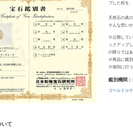
プした粒を
天然石の真
そんな想い
※公開して
ックアップ
の限りでは
※商品に鑑
※個別に行
鑑別機関：
ゴールドル
ついて