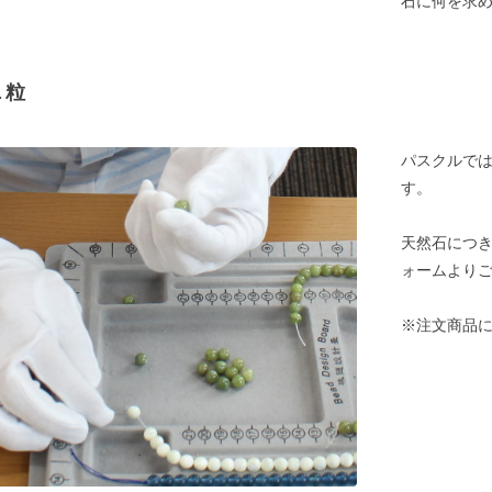
石に何を求
１粒
パスクルでは
す。
天然石につ
ォームより
※注文商品