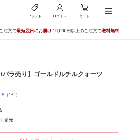
ブランド
ログイン
カート
のご注文で
最短翌日にお届け
10,000円以上のご注文で
送料無料
/バラ売り】ゴールドルチルクォーツ
5
（1件）
込
ト還元