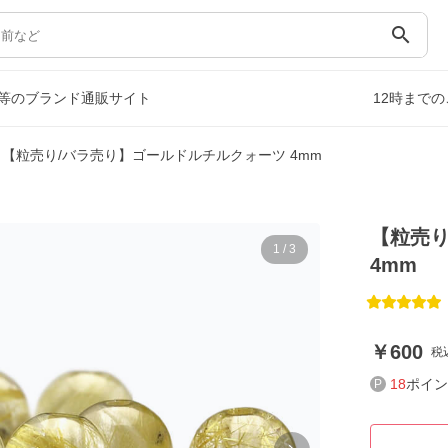
search
等のブランド通販サイト
12時まで
【粒売り/バラ売り】ゴールドルチルクォーツ 4mm
【粒売り
1
/
3
4mm
600
税
18
ポイン