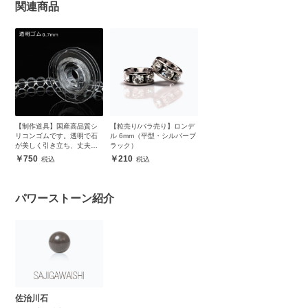
関連商品
【制作道具】国産高品質シ
【粒売り/バラ売り】ロンデ
リコンゴムです。透明で石
ル 6mm（平型・シルバーブ
が美しく引き立ち、丈夫で
ラック）
安心
750
210
パワーストーン紹介
佐治川石