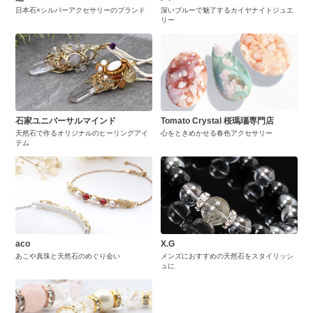
日本石×シルバーアクセサリーのブランド
深いブルーで魅了するカイヤナイトジュエ
リー
石家ユニバーサルマインド
Tomato Crystal 桜瑪瑙専門店
天然石で作るオリジナルのヒーリングアイ
心をときめかせる春色アクセサリー
テム
aco
X.G
あこや真珠と天然石のめぐり会い
メンズにおすすめの天然石をスタイリッシ
ュに