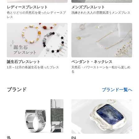
レディースブレスレット
メンズブレスレット
色とりどりの天然石を使ったレディースブ
洗練された大人の雰囲気漂うメンズブレス
レス
誕生石ブレスレット
ペンダント・ネックレス
1月～12月の各誕生石を使ったブレス
天然石・パワーストーンを一粒から楽しめ
る
ブランド
ブランド一覧へ
迅
P4