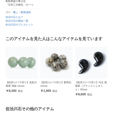
鳥取県産の希少石
「日本三大銘石」の一つ
運気：
癒し
｜
願望成就
佐治川石とは？
佐治川石の商品一覧
佐治川石のブレスレット
このアイテムを見た人はこんなアイテムを見ています
【粒売り/バラ売り】糸魚川
【粒売り/バラ売り】鞍馬石
【粒売り/バラ売り】勾玉 黒
佐治川石 
翠 深緑 10mm
10mm
翡翠（ブラックジェダイ
2,600
ト）30mm
8,300
1,400
8,000
佐治川石その他のアイテム