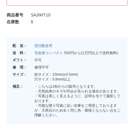
商品番号
SAJIMT10
在庫数
8
配 送：
翌日配送
可
送 料：
宅急便コンパクト
550円から(1万円以上で送料無料)
ギフト：
不可
修 理：
修理不可
サイズ：
粒サイズ：10mm(±0.5mm)
穴サイズ：0.8mm以上
補足：
・こちらは1粒からの販売となります。
・天然由来のキズや凹みが見られる場合があります。
・写真は美しく見えるように、証明を当てて撮影して
おります。
・可能な限り写真に近い在庫をご用意しております
が、天然石のため全く同じ色・模様とならない点をご
理解ください。