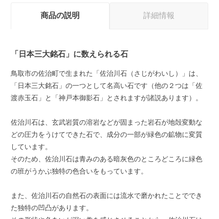
商品の説明
詳細情報
「日本三大銘石」に数えられる石
鳥取市の佐治町で生まれた「佐治川石（さじがわいし）」は、
「日本三大銘石」の一つとして名高い石です（他の２つは「佐
渡赤玉石」と「神戸本御影石」とされますが諸説あります）。
佐治川石は、玄武岩質の溶岩などが固まった岩石が地殻変動な
どの圧力をうけてできた石で、成分の一部が緑色の鉱物に変質
しています。
そのため、佐治川石は青みのある暗灰色のところどころに緑色
の班がうかぶ独特の色合いをもっています。
また、佐治川石の自然石の表面には流水で磨かれたことででき
た独特の凹凸があります。