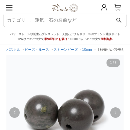
search
パワーストーンや誕生石ブレスレット、天然石アクセサリー等のブランド通販サイト
12時までのご注文で
最短翌日にお届け
10,000円以上のご注文で
送料無料
パスクル
ビーズ・ルース
ストーンビーズ
10mm
【粒売り/バラ売り】佐
1
/
3