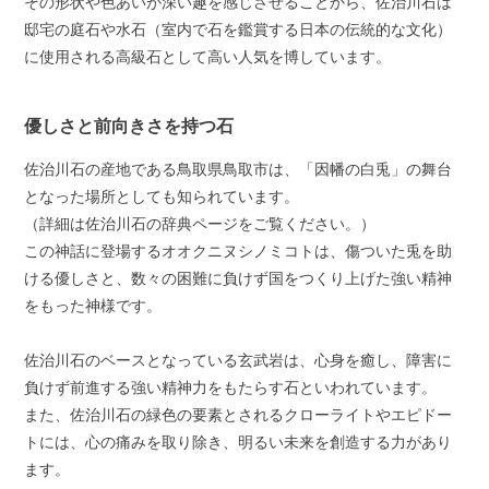
その形状や色あいが深い趣を感じさせることから、佐治川石は
邸宅の庭石や水石（室内で石を鑑賞する日本の伝統的な文化）
に使用される高級石として高い人気を博しています。
優しさと前向きさを持つ石
佐治川石の産地である鳥取県鳥取市は、「因幡の白兎」の舞台
となった場所としても知られています。
（詳細は佐治川石の辞典ページをご覧ください。）
この神話に登場するオオクニヌシノミコトは、傷ついた兎を助
ける優しさと、数々の困難に負けず国をつくり上げた強い精神
をもった神様です。
佐治川石のベースとなっている玄武岩は、心身を癒し、障害に
負けず前進する強い精神力をもたらす石といわれています。
また、佐治川石の緑色の要素とされるクローライトやエピドー
トには、心の痛みを取り除き、明るい未来を創造する力があり
ます。