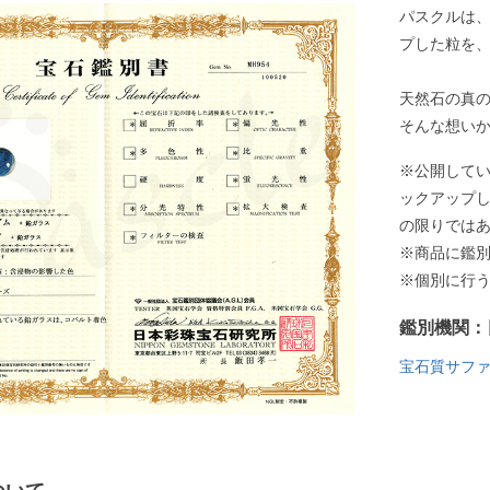
パスクルは
プした粒を
天然石の真
そんな想い
※公開して
ックアップ
の限りでは
※商品に鑑
※個別に行
鑑別機関：
宝石質サフ