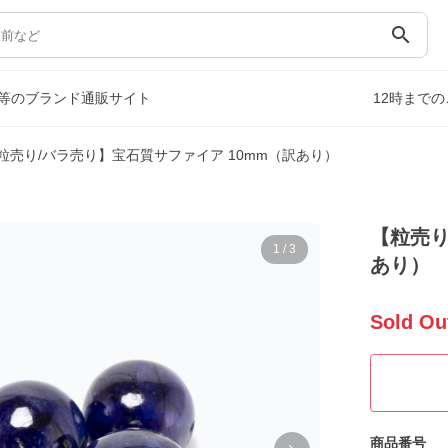
search
等のブランド通販サイト
12時まで
粒売り/バラ売り】宝石質サファイア 10mm（訳あり）
【粒売り
1
/
3
あり）
Sold Ou
商品番号