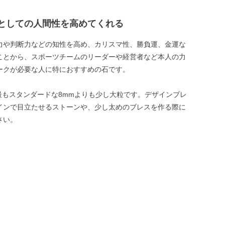
としての人間性を高めてくれる
力や判断力などの知性を高め、カリスマ性、勝負運、金運な
ことから、スポーツチームのリーダーや経営者など本人の力
ークが必要な人に特におすすめの石です。
は最もスタンダードな8mmよりも少し大粒です。デザインブレ
インで目立たせるストーンや、少し太めのブレスを作る際に
さい。