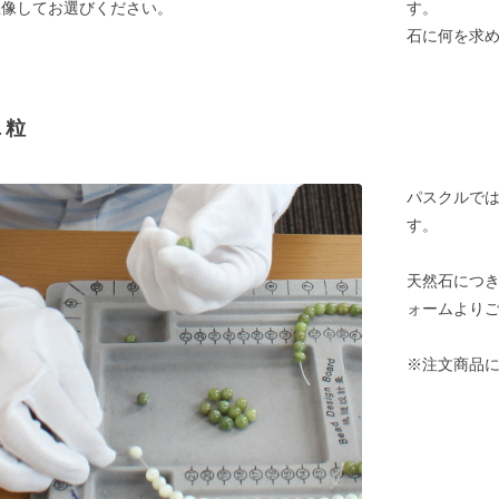
想像してお選びください。
す。
石に何を求
１粒
パスクルでは
す。
天然石につ
ォームより
※注文商品