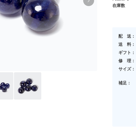
在庫数
配 送：
送 料：
ギフト：
修 理：
サイズ：
補足：