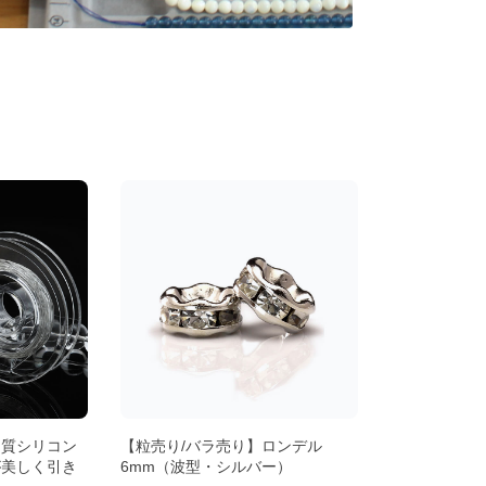
品質シリコン
【粒売り/バラ売り】ロンデル
が美しく引き
6mm（波型・シルバー）