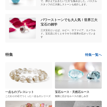
で、押さえておきたい“三大”を集めました。パスクル
スタッフの三大推しストーンも紹介します。
パワーストーンでも大人気！世界三大
宝石の雑学
三大宝石といえば、ルビー、サファイア、エメラル
ド。宝石店に行くとキラキラの世界が広がっていま
す
特集
特集一覧へ
一点ものブレスレット
宝石ルース・天然石ルース
こだわりの石でつくった一点ものシリーズ
無限に広がるルースの楽しみ方