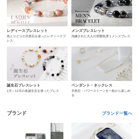
レディースブレスレット
メンズブレスレット
色とりどりの天然石を使ったレディースブ
洗練された大人の雰囲気漂うメンズブレス
レス
誕生石ブレスレット
ペンダント・ネックレス
1月～12月の各誕生石を使ったブレス
天然石・パワーストーンを一粒から楽しめ
る
ブランド
ブランド一覧へ