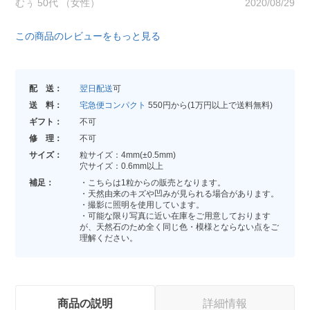
むぅ 50代 （女性）
2020/08/29
この商品のレビューをもっと見る
配 送：
翌日配送
可
送 料：
宅急便コンパクト
550円から(1万円以上で送料無料)
ギフト：
不可
修 理：
不可
サイズ：
粒サイズ：4mm(±0.5mm)
穴サイズ：0.6mm以上
補足：
・こちらは1粒からの販売となります。
・天然由来のキズや凹みが見られる場合があります。
・撮影に照明を使用しています。
・可能な限り写真に近い在庫をご用意しております
が、天然石のため全く同じ色・模様とならない点をご
理解ください。
商品の説明
詳細情報