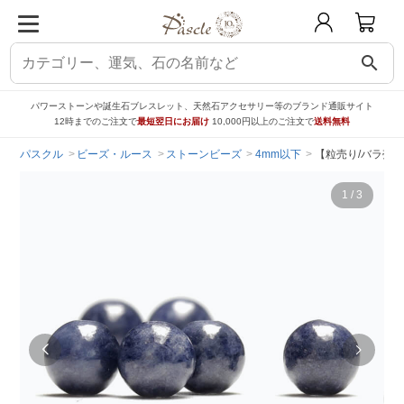
search
パワーストーンや誕生石ブレスレット、天然石アクセサリー等のブランド通販サイト
12時までのご注文で
最短翌日にお届け
10,000円以上のご注文で
送料無料
パスクル
ビーズ・ルース
ストーンビーズ
4mm以下
【粒売り/バラ売り
1
/
3