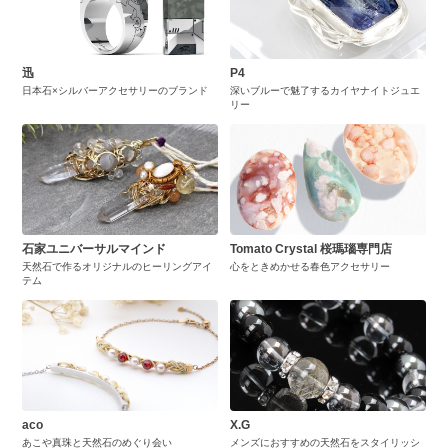
迅
P4
日本石×シルバーアクセサリーのブランド
深いブルーで魅了するカイヤナイトジュエ
リー
石家ユニバーサルマインド
Tomato Crystal 桜瑪瑙専門店
天然石で作るオリジナルのヒーリングアイ
心をときめかせる春色アクセサリー
テム
aco
X.G
あこや真珠と天然石のめぐり会い
メンズにおすすめの天然石をスタイリッシ