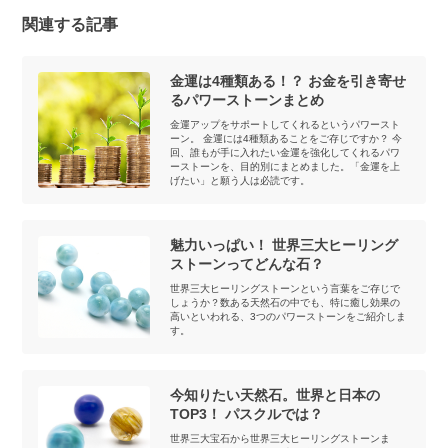
関連する記事
金運は4種類ある！？ お金を引き寄せ
るパワーストーンまとめ
金運アップをサポートしてくれるというパワースト
ーン。 金運には4種類あることをご存じですか？ 今
回、誰もが手に入れたい金運を強化してくれるパワ
ーストーンを、目的別にまとめました。「金運を上
げたい」と願う人は必読です。
魅力いっぱい！ 世界三大ヒーリング
ストーンってどんな石？
世界三大ヒーリングストーンという言葉をご存じで
しょうか？数ある天然石の中でも、特に癒し効果の
高いといわれる、3つのパワーストーンをご紹介しま
す。
今知りたい天然石。世界と日本の
TOP3！ パスクルでは？
世界三大宝石から世界三大ヒーリングストーンま