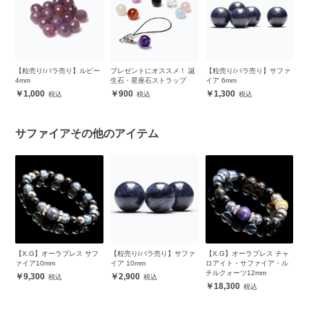
ス
【粒売り/バラ売り】ルビー
プレゼントにオススメ！ 誕
【粒売り/バラ売り】サファ
【
4mm
生石・星座石ストラップ
イア 6mm
イ
1,000
900
1,300
サファイアその他のアイテム
フ
【X.G】オーラブレス サフ
【粒売り/バラ売り】サファ
【X.G】オーラブレス チャ
【
ァイア10mm
イア 10mm
ロアイト・サファイア・ル
ブ
チルクォーツ12mm
ァ
9,300
2,900
18,300