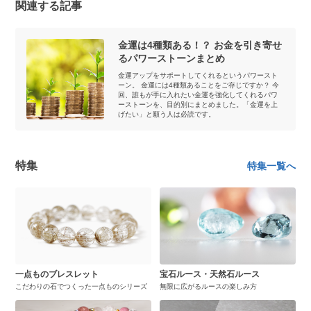
関連する記事
金運は4種類ある！？ お金を引き寄せ
るパワーストーンまとめ
金運アップをサポートしてくれるというパワースト
ーン。 金運には4種類あることをご存じですか？ 今
回、誰もが手に入れたい金運を強化してくれるパワ
ーストーンを、目的別にまとめました。「金運を上
げたい」と願う人は必読です。
特集
特集一覧へ
一点ものブレスレット
宝石ルース・天然石ルース
こだわりの石でつくった一点ものシリーズ
無限に広がるルースの楽しみ方