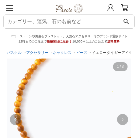
search
パワーストーンや誕生石ブレスレット、天然石アクセサリー等のブランド通販サイト
12時までのご注文で
最短翌日にお届け
10,000円以上のご注文で
送料無料
パスクル
アクセサリー
ネックレス
ビーズ
イエロータイガーアイ4mm
1
/
3