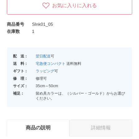
お気に入りに入れる
商品番号
SInk01_05
在庫数
1
配 送：
翌日配送
可
送 料：
宅急便コンパクト
送料無料
ギフト：
ラッピング
可
修 理：
修理可
サイズ：
35cm～50cm
補足：
留め具カラーは、（シルバー・ゴールド）からお選び
ください。
商品の説明
詳細情報