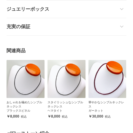
ジュエリーボックス
充実の保証
関連商品
プ
おしゃれを極めたシンプル
スタイリッシュなシンプル
華やかなシンプルネックレ
淡
ネックレス
ネックレス
ス
プ
ブラックスピネル
ヘマタイト
ガーネット
ア
8,000
8,000
30,000