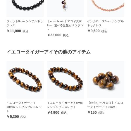
ビ
ジェット8mm シンプルネッ
【aco classic】アコヤ真珠
インカローズ4mm シンプル
【
イ
クレス
7mm 選べる誕生石ペンダン
ネックレス
3
ト
11,000
9,600
22,000
イエロータイガーアイその他のアイテム
イ
イエロータイガーアイ
イエロータイガーアイ8mm
【粒売り/バラ売り】イエロ
【
10mm シンプルブレスレッ
シンプルブレスレット
ータイガーアイ 8mm
イ
ト
4,900
150
5,300