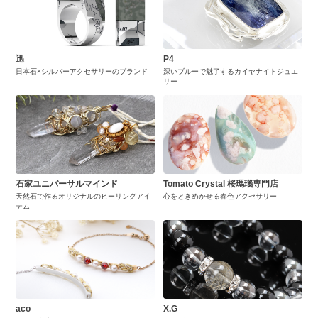
迅
P4
日本石×シルバーアクセサリーのブランド
深いブルーで魅了するカイヤナイトジュエ
リー
石家ユニバーサルマインド
Tomato Crystal 桜瑪瑙専門店
天然石で作るオリジナルのヒーリングアイ
心をときめかせる春色アクセサリー
テム
aco
X.G