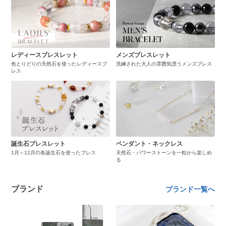
レディースブレスレット
メンズブレスレット
色とりどりの天然石を使ったレディースブ
洗練された大人の雰囲気漂うメンズブレス
レス
誕生石ブレスレット
ペンダント・ネックレス
1月～12月の各誕生石を使ったブレス
天然石・パワーストーンを一粒から楽しめ
る
ブランド
ブランド一覧へ