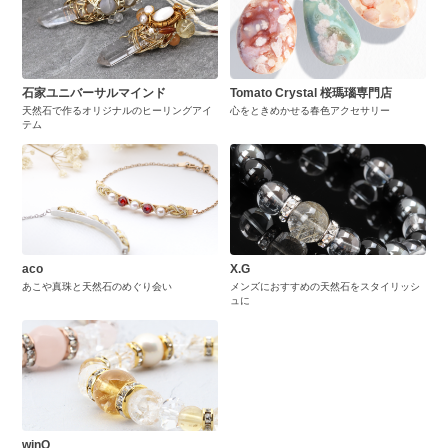
石家ユニバーサルマインド
Tomato Crystal 桜瑪瑙専門店
天然石で作るオリジナルのヒーリングアイ
心をときめかせる春色アクセサリー
テム
aco
X.G
あこや真珠と天然石のめぐり会い
メンズにおすすめの天然石をスタイリッシ
ュに
winQ