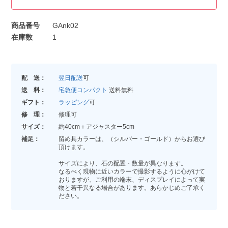
商品番号
GAnk02
在庫数
1
配 送：
翌日配送
可
送 料：
宅急便コンパクト
送料無料
ギフト：
ラッピング
可
修 理：
修理可
サイズ：
約40cm＋アジャスター5cm
補足：
留め具カラーは、（シルバー・ゴールド）からお選び
頂けます。
サイズにより、石の配置・数量が異なります。
なるべく現物に近いカラーで撮影するように心がけて
おりますが、ご利用の端末、ディスプレイによって実
物と若干異なる場合があります。あらかじめご了承く
ださい。