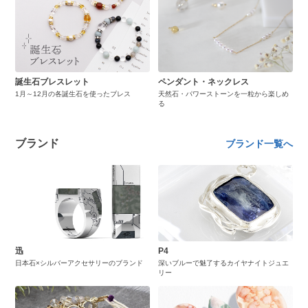
誕生石ブレスレット
ペンダント・ネックレス
1月～12月の各誕生石を使ったブレス
天然石・パワーストーンを一粒から楽しめ
る
ブランド
ブランド一覧へ
迅
P4
日本石×シルバーアクセサリーのブランド
深いブルーで魅了するカイヤナイトジュエ
リー