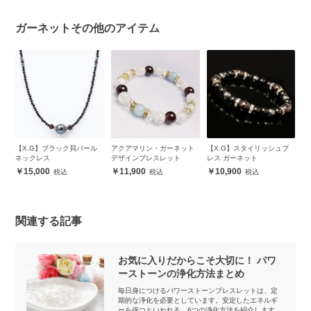
ガーネットその他のアイテム
ー
【X.G】ブラック貝パール
アクアマリン・ガーネット
【X.G】スタイリッシュブ
さ
ッ
ネックレス
デザインブレスレット
レス ガーネット
ガ
レ
15,000
11,900
10,900
関連する記事
お気に入りだからこそ大切に！ パワ
ーストーンの浄化方法まとめ
毎日身につけるパワーストーンブレスレットは、定
期的な浄化を必要としています。安定したエネルギ
ーを保つといわれる、6つの浄化方法を紹介します。