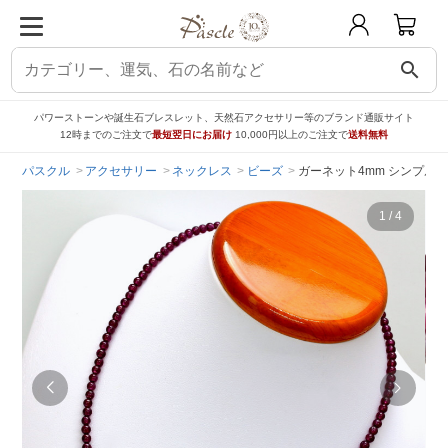
search
パワーストーンや誕生石ブレスレット、天然石アクセサリー等のブランド通販サイト
12時までのご注文で
最短翌日にお届け
10,000円以上のご注文で
送料無料
パスクル
アクセサリー
ネックレス
ビーズ
ガーネット4mm シンプル
1
/
4