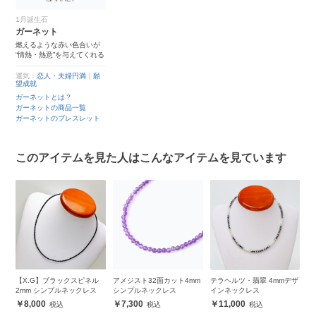
1月誕生石
ガーネット
燃えるような赤い色合いが
“情熱・熱意”を与えてくれる
運気：
恋人・夫婦円満
｜
願
望成就
ガーネットとは？
ガーネットの商品一覧
ガーネットのブレスレット
このアイテムを見た人はこんなアイテムを見ています
シ
【X.G】ブラックスピネル
アメジスト32面カット4mm
テラヘルツ・翡翠 4mmデザ
【
2mm シンプルネックレス
シンプルネックレス
インネックレス
3
8,000
7,300
11,000