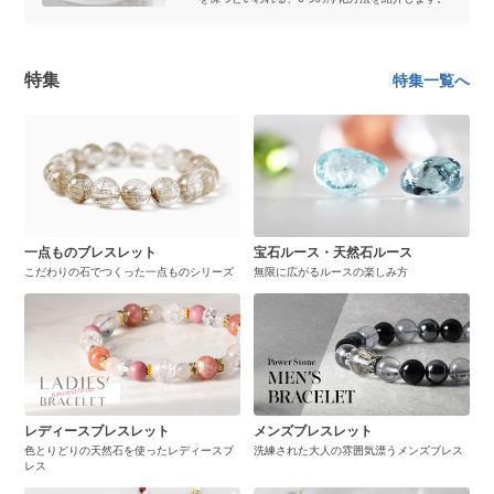
特集
特集一覧へ
一点ものブレスレット
宝石ルース・天然石ルース
こだわりの石でつくった一点ものシリーズ
無限に広がるルースの楽しみ方
レディースブレスレット
メンズブレスレット
色とりどりの天然石を使ったレディースブ
洗練された大人の雰囲気漂うメンズブレス
レス