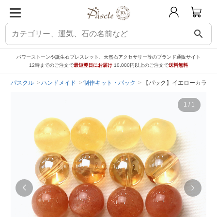
search
パワーストーンや誕生石ブレスレット、天然石アクセサリー等のブランド通販サイト
12時までのご注文で
最短翌日にお届け
10,000円以上のご注文で
送料無料
パスクル
ハンドメイド
制作キット・パック
【パック】イエローカラー天
1
/
1