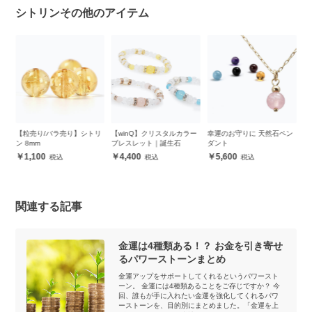
シトリンその他のアイテム
の誕
【粒売り/バラ売り】シトリ
【winQ】クリスタルカラー
幸運のお守りに 天然石ペン
K
ン 8mm
ブレスレット｜誕生石
ダント
ピア
Pi
1,100
4,400
5,600
関連する記事
金運は4種類ある！？ お金を引き寄せ
るパワーストーンまとめ
金運アップをサポートしてくれるというパワースト
ーン。 金運には4種類あることをご存じですか？ 今
回、誰もが手に入れたい金運を強化してくれるパワ
ーストーンを、目的別にまとめました。「金運を上