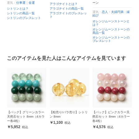
運気：
仕事運
｜
金運
ーン
アラゴナイトとは？
シトリンとは？
アラゴナイトの商品一覧
運気：
恋人・夫婦円満
｜
縁
シトリンの商品一覧
アラゴナイトのブレスレッ
結び
ト
シトリンのブレスレット
オレンジムーンストーンと
は？
オレンジムーンストーンの
商品一覧
オレンジムーンストーンの
ブレスレット
このアイテムを見た人はこんなアイテムを見ています
天
【パック】グリーンカラー
【粒売り/バラ売り】シトリ
【パック】ピンクカラー天
【
ー
天然石セット 8mm（4カラ
ン 8mm
然石セット 8mm（4カラー
ト
ー各4粒）
各4粒）
1,100
5,952
4,576