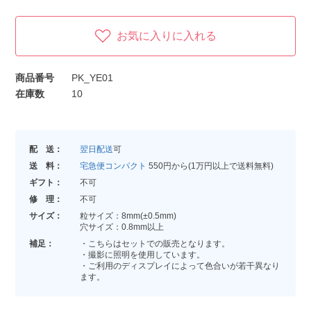
お気に入りに入れる
商品番号
PK_YE01
在庫数
10
配 送：
翌日配送
可
送 料：
宅急便コンパクト
550円から(1万円以上で送料無料)
ギフト：
不可
修 理：
不可
サイズ：
粒サイズ：8mm(±0.5mm)
穴サイズ：0.8mm以上
補足：
・こちらはセットでの販売となります。
・撮影に照明を使用しています。
・ご利用のディスプレイによって色合いが若干異なり
ます。