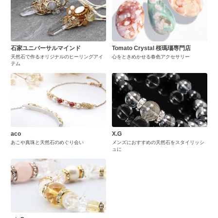
石家ユニバーサルマインド
Tomato Crystal 桜瑪瑙専門店
天然石で作るオリジナルのヒーリングアイ
心をときめかせる春色アクセサリー
テム
aco
X.G
あこや真珠と天然石のめぐり会い
メンズにおすすめの天然石をスタイリッシ
ュに