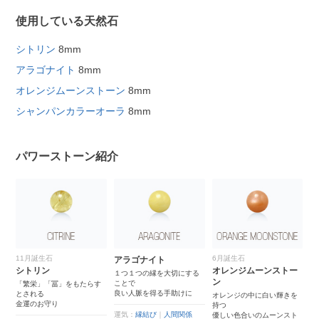
使用している天然石
シトリン
8mm
アラゴナイト
8mm
オレンジムーンストーン
8mm
シャンパンカラーオーラ
8mm
パワーストーン紹介
11月誕生石
6月誕生石
アラゴナイト
シトリン
オレンジムーンストー
１つ１つの縁を大切にする
ン
ことで
「繁栄」「冨」をもたらす
良い人脈を得る手助けに
とされる
オレンジの中に白い輝きを
金運のお守り
持つ
運気：
縁結び
｜
人間関係
優しい色合いのムーンスト