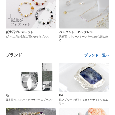
誕生石ブレスレット
ペンダント・ネックレス
1月～12月の各誕生石を使ったブレス
天然石・パワーストーンを一粒から楽しめ
る
ブランド
ブランド一覧へ
迅
P4
日本石×シルバーアクセサリーのブランド
深いブルーで魅了するカイヤナイトジュエ
リー