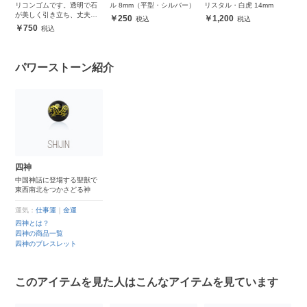
リコンゴムです。透明で石
ル 8mm（平型・シルバー）
リスタル・白虎 14mm
リ
が美しく引き立ち、丈夫で
250
1,200
安心
750
パワーストーン紹介
四神
中国神話に登場する聖獣で
東西南北をつかさどる神
運気：
仕事運
｜
金運
四神とは？
四神の商品一覧
四神のブレスレット
このアイテムを見た人はこんなアイテムを見ています