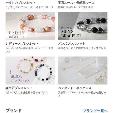
一点ものブレスレット
宝石ルース・天然石ルース
こだわりの石でつくった一点ものシリーズ
無限に広がるルースの楽しみ方
レディースブレスレット
メンズブレスレット
色とりどりの天然石を使ったレディースブ
洗練された大人の雰囲気漂うメンズブレス
レス
誕生石ブレスレット
ペンダント・ネックレス
1月～12月の各誕生石を使ったブレス
天然石・パワーストーンを一粒から楽しめ
る
ブランド
ブランド一覧へ