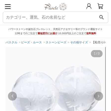
search
パワーストーンや誕生石ブレスレット、天然石アクセサリー等のブランド通販サイト
12時までのご注文で
最短翌日にお届け
10,000円以上のご注文で
送料無料
パスクル
ビーズ・ルース
ストーンビーズ
その他サイズ
【粒売り/バラ
1
/
3