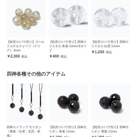
ク
【粒売り/バラ売り】ゴール
【粒売り/バラ売り】四神ク
【粒売り/バラ売り】四神ク
【
タイ
ドルチルクォーツ（クリ
リスタル 朱雀 14mm Bタイ
リスタル 白虎 14mm
リ
ア） 8mm
プ
プ
1,200
2,300
400
四神各種その他のアイテム
四神ストラップ モリオン
【粒売り/バラ売り】四神モ
【粒売り/バラ売り】四神モ
【
ッ
（青龍・白虎・玄武・朱
リオン 朱雀 12mm
リオン 青龍 12mm
リ
雀）