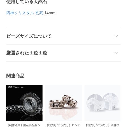
使用している天然石
四神クリスタル 玄武
14mm
ビーズサイズについて
厳選された１粒１粒
関連商品
ク
【制作道具】国産高品質シ
【粒売り/バラ売り】ロンデ
【粒売り/バラ売り】四神ク
【