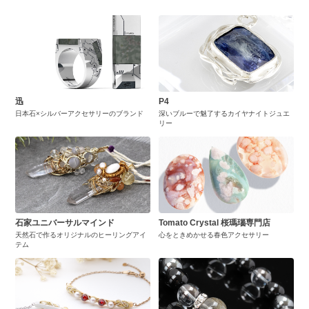
迅
P4
日本石×シルバーアクセサリーのブランド
深いブルーで魅了するカイヤナイトジュエ
リー
石家ユニバーサルマインド
Tomato Crystal 桜瑪瑙専門店
天然石で作るオリジナルのヒーリングアイ
心をときめかせる春色アクセサリー
テム