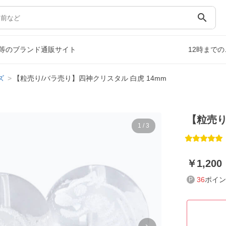
search
等のブランド通販サイト
12時まで
ズ
【粒売り/バラ売り】四神クリスタル 白虎 14mm
【粒売り
1
/
3
1,200
36
ポイン