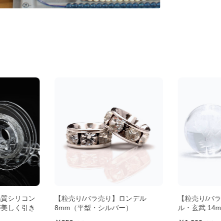
品質シリコン
【粒売り/バラ売り】ロンデル
【粒売り/バ
が美しく引き
8mm（平型・シルバー）
ル・玄武 14