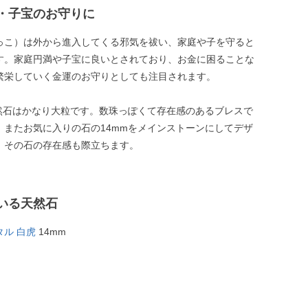
・子宝のお守りに
っこ）は外から進入してくる邪気を祓い、家庭や子を守ると
す。家庭円満や子宝に良いとされており、お金に困ることな
繁栄していく金運のお守りとしても注目されます。
天然石はかなり大粒です。数珠っぽくて存在感のあるブレスで
。またお気に入りの石の14mmをメインストーンにしてデザ
、その石の存在感も際立ちます。
いる天然石
ル 白虎
14mm