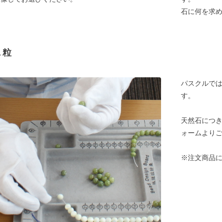
石に何を求
１粒
パスクルでは
す。
天然石につ
ォームより
※注文商品