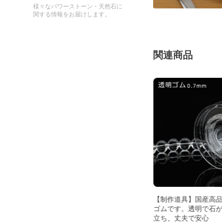
様々なパワーストーン・天然石に
関する情報をお届けします。
関連商品
スタ
【粒売り/バラ売り】四神クリスタ
【制作道具】国産高
ル・朱雀 14mm
ゴムです。透明で石
立ち、丈夫で安心