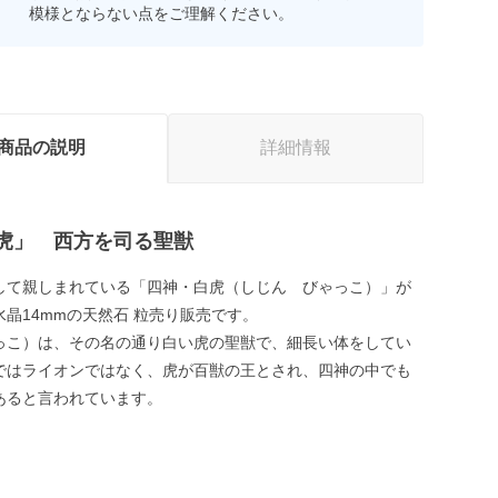
模様とならない点をご理解ください。
商品の説明
詳細情報
虎」 西方を司る聖獣
して親しまれている「四神・白虎（しじん びゃっこ）」が
晶14mmの天然石 粒売り販売です。
っこ）は、その名の通り白い虎の聖獣で、細長い体をしてい
ではライオンではなく、虎が百獣の王とされ、四神の中でも
あると言われています。