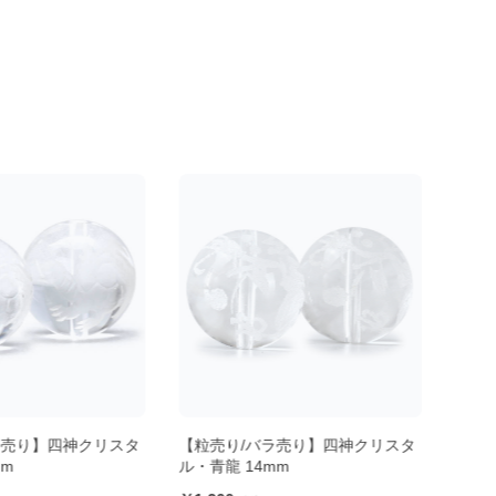
ラ売り】四神クリスタ
【粒売り/バラ売り】四神クリスタ
【粒
mm
ル・青龍 14mm
ル・朱