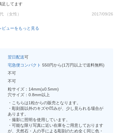
満足してます
0代 （女性）
2017/09/26
レビューをもっと見る
翌日配送
可
宅急便コンパクト
550円から(1万円以上で送料無料)
不可
不可
粒サイズ：14mm(±0.5mm)
穴サイズ：0.8mm以上
・こちらは1粒からの販売となります。
・彫刻面以外のキズや凹みが、少し見られる場合が
あります。
・撮影に照明を使用しています。
・可能な限り写真に近い在庫をご用意しております
が、天然石・人の手による彫刻のため全く同じ色・