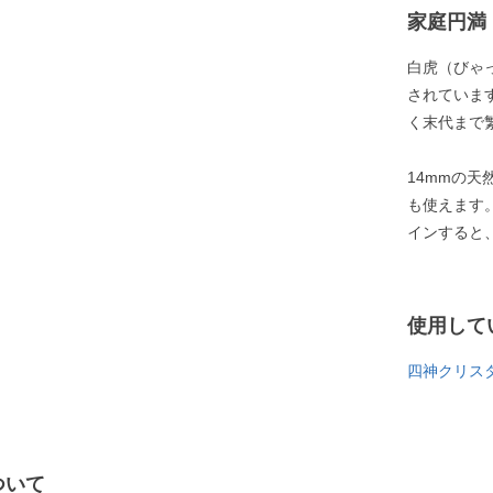
家庭円満
白虎（びゃ
されていま
く末代まで
14mmの
も使えます
インすると
使用して
四神クリスタ
ついて