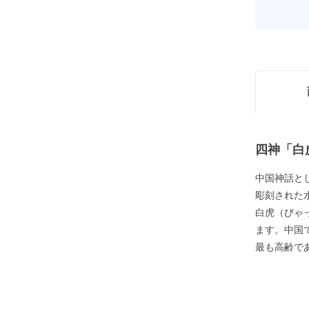
四神「白
中国神話と
彫刻された水
白虎（びゃ
ます。中国
最も高齢で