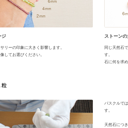
ージ
ストーンの
セサリーの印象に大きく影響します。
同じ天然石
想像してお選びください。
す。
石に何を求
１粒
パスクルでは
す。
天然石につ