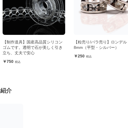
品質シリコン
【粒売り/バラ売り】ロンデル
【粒売り/バ
が美しく引き
8mm（平型・シルバー）
ル・白虎 14
250
400
ン紹介