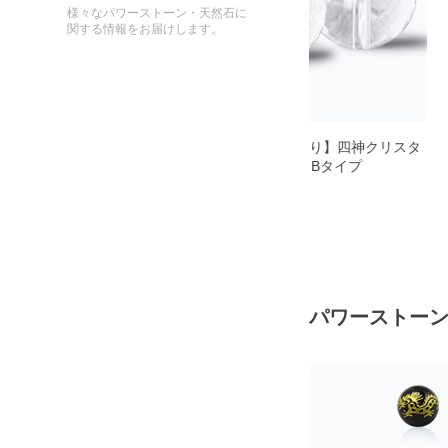
様々なパワーストーン・天然石に
関する情報をお届けします。
スタ
【粒売り/バラ売り】四神クリスタ
【制作道具】国産高
ル・朱雀 14mm Bタイプ
ゴムです。透明で石
立ち、丈夫で安心
400
750
パワーストー