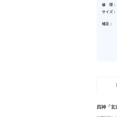
修 理：
サイズ：
補足：
四神「玄