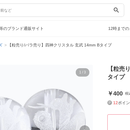
search
等のブランド通販サイト
12時まで
ズ
【粒売り/バラ売り】四神クリスタル 玄武 14mm Bタイプ
【粒売り
1
/
3
タイプ
400
税
12
ポイン