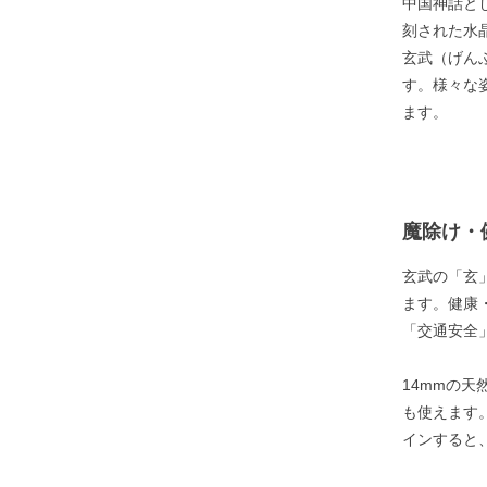
中国神話と
刻された水晶
玄武（げん
す。様々な
ます。
魔除け・
玄武の「玄
ます。健康
「交通安全
14mmの
も使えます
インすると