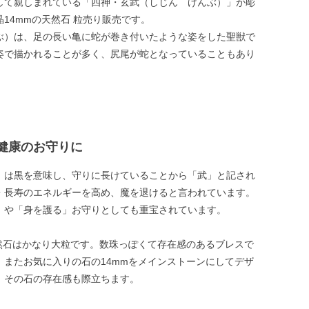
して親しまれている「四神・玄武（しじん げんぶ）」が彫
14mmの天然石 粒売り販売です。
ぶ）は、足の長い亀に蛇が巻き付いたような姿をした聖獣で
姿で描かれることが多く、尻尾が蛇となっていることもあり
健康のお守りに
」は黒を意味し、守りに長けていることから「武」と記され
・長寿のエネルギーを高め、魔を退けると言われています。
」や「身を護る」お守りとしても重宝されています。
天然石はかなり大粒です。数珠っぽくて存在感のあるブレスで
。またお気に入りの石の14mmをメインストーンにしてデザ
、その石の存在感も際立ちます。