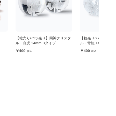
ラ売り】四神クリスタ
【粒売り/バラ売り】四神クリスタ
【粒
mm Bタイプ
ル・青龍 14mm Bタイプ
ル・朱
400
40