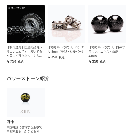
ブ
【制作道具】国産高品質シ
【粒売り/バラ売り】ロンデ
【粒売り/バラ売り】四神ブ
【
リコンゴムです。透明で石
ル 8mm（平型・シルバー）
ラックオニキス・白虎
ラ
が美しく引き立ち、丈夫で
12mm
1
250
安心
750
350
パワーストーン紹介
四神
中国神話に登場する聖獣で
東西南北をつかさどる神