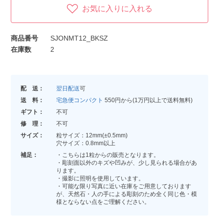
お気に入りに入れる
商品番号
SJONMT12_BKSZ
在庫数
2
配 送：
翌日配送
可
送 料：
宅急便コンパクト
550円から(1万円以上で送料無料)
ギフト：
不可
修 理：
不可
サイズ：
粒サイズ：12mm(±0.5mm)
穴サイズ：0.8mm以上
補足：
・こちらは1粒からの販売となります。
・彫刻面以外のキズや凹みが、少し見られる場合があ
ります。
・撮影に照明を使用しています。
・可能な限り写真に近い在庫をご用意しております
が、天然石・人の手による彫刻のため全く同じ色・模
様とならない点をご理解ください。