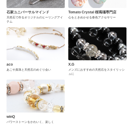
石家ユニバーサルマインド
Tomato Crystal 桜瑪瑙専門店
天然石で作るオリジナルのヒーリングアイ
心をときめかせる春色アクセサリー
テム
aco
X.G
あこや真珠と天然石のめぐり会い
メンズにおすすめの天然石をスタイリッシ
ュに
winQ
パワーストーンをかわいく、楽しく