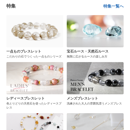
特集
特集一覧へ
一点ものブレスレット
宝石ルース・天然石ルース
こだわりの石でつくった一点ものシリーズ
無限に広がるルースの楽しみ方
レディースブレスレット
メンズブレスレット
色とりどりの天然石を使ったレディースブ
洗練された大人の雰囲気漂うメンズブレス
レス