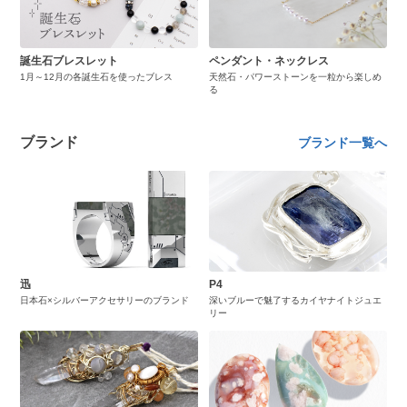
誕生石ブレスレット
ペンダント・ネックレス
1月～12月の各誕生石を使ったブレス
天然石・パワーストーンを一粒から楽しめ
る
ブランド
ブランド一覧へ
迅
P4
日本石×シルバーアクセサリーのブランド
深いブルーで魅了するカイヤナイトジュエ
リー