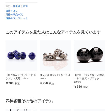
運気：
仕事運
｜
金運
四神とは？
四神の商品一覧
四神のブレスレット
このアイテムを見た人はこんなアイテムを見ています
ク
【粒売り/バラ売り】ラピス
ロンデル 8mm（平型・シル
【粒売り/バラ売り】四神オ
【
ラズリ（天然） 6mm
バー）
ニキス 玄武（ブラック）
リ
12mm
200
250
350
四神各種その他のアイテム