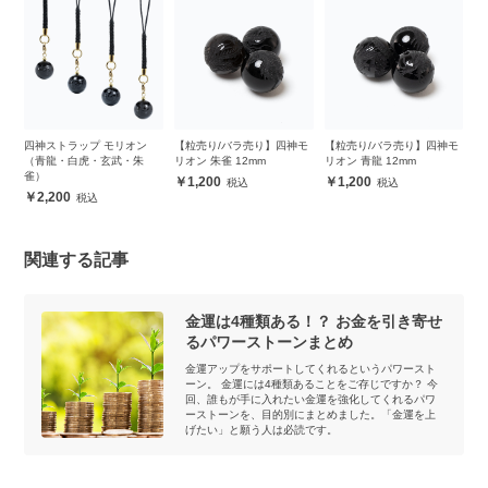
四神ストラップ モリオン
【粒売り/バラ売り】四神モ
【粒売り/バラ売り】四神モ
【
ッ
（青龍・白虎・玄武・朱
リオン 朱雀 12mm
リオン 青龍 12mm
リ
雀）
1,200
1,200
2,200
関連する記事
金運は4種類ある！？ お金を引き寄せ
るパワーストーンまとめ
金運アップをサポートしてくれるというパワースト
ーン。 金運には4種類あることをご存じですか？ 今
回、誰もが手に入れたい金運を強化してくれるパワ
ーストーンを、目的別にまとめました。「金運を上
げたい」と願う人は必読です。