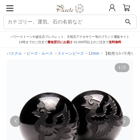
search
パワーストーンや誕生石ブレスレット、天然石アクセサリー等のブランド通販サイト
12時までのご注文で
最短翌日にお届け
10,000円以上のご注文で
送料無料
パスクル
ビーズ・ルース
ストーンビーズ
12mm
【粒売り/バラ売り】
1
/
3