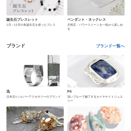
誕生石ブレスレット
ペンダント・ネックレス
1月～12月の各誕生石を使ったブレス
天然石・パワーストーンを一粒から楽しめ
る
ブランド
ブランド一覧へ
迅
P4
日本石×シルバーアクセサリーのブランド
深いブルーで魅了するカイヤナイトジュエ
リー