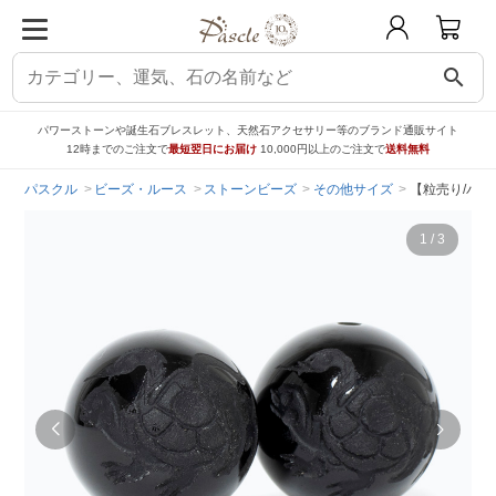
search
パワーストーンや誕生石ブレスレット、天然石アクセサリー等のブランド通販サイト
12時までのご注文で
最短翌日にお届け
10,000円以上のご注文で
送料無料
パスクル
ビーズ・ルース
ストーンビーズ
その他サイズ
【粒売り/バラ
1
/
3