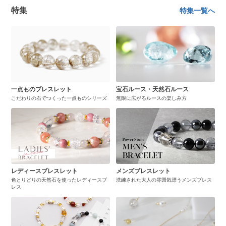
特集
特集一覧へ
一点ものブレスレット
宝石ルース・天然石ルース
こだわりの石でつくった一点ものシリーズ
無限に広がるルースの楽しみ方
レディースブレスレット
メンズブレスレット
色とりどりの天然石を使ったレディースブ
洗練された大人の雰囲気漂うメンズブレス
レス