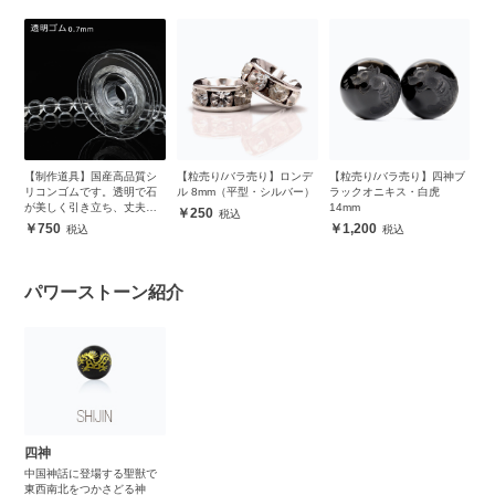
ブ
【制作道具】国産高品質シ
【粒売り/バラ売り】ロンデ
【粒売り/バラ売り】四神ブ
【
リコンゴムです。透明で石
ル 8mm（平型・シルバー）
ラックオニキス・白虎
ラ
が美しく引き立ち、丈夫で
14mm
1
250
安心
750
1,200
パワーストーン紹介
四神
中国神話に登場する聖獣で
東西南北をつかさどる神