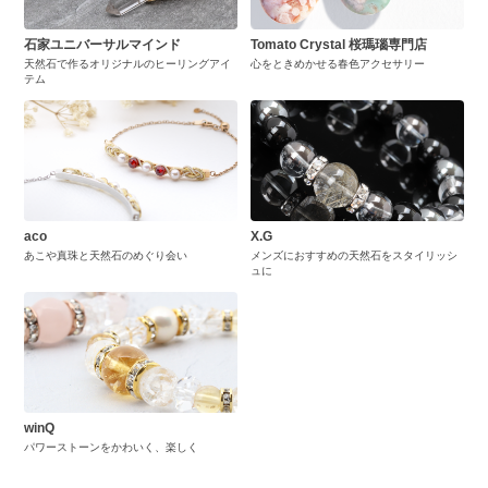
石家ユニバーサルマインド
Tomato Crystal 桜瑪瑙専門店
天然石で作るオリジナルのヒーリングアイ
心をときめかせる春色アクセサリー
テム
aco
X.G
あこや真珠と天然石のめぐり会い
メンズにおすすめの天然石をスタイリッシ
ュに
winQ
パワーストーンをかわいく、楽しく