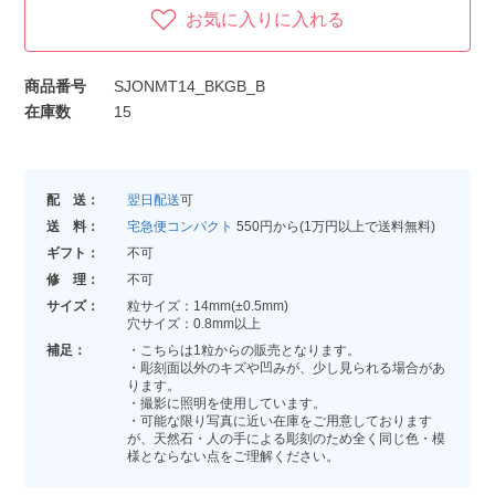
お気に入りに入れる
商品番号
SJONMT14_BKGB_B
在庫数
15
配 送：
翌日配送
可
送 料：
宅急便コンパクト
550円から(1万円以上で送料無料)
ギフト：
不可
修 理：
不可
サイズ：
粒サイズ：14mm(±0.5mm)
穴サイズ：0.8mm以上
補足：
・こちらは1粒からの販売となります。
・彫刻面以外のキズや凹みが、少し見られる場合があ
ります。
・撮影に照明を使用しています。
・可能な限り写真に近い在庫をご用意しております
が、天然石・人の手による彫刻のため全く同じ色・模
様とならない点をご理解ください。