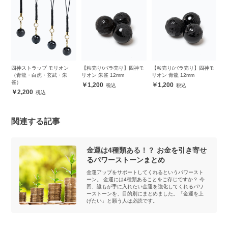
四神ストラップ モリオン
【粒売り/バラ売り】四神モ
【粒売り/バラ売り】四神モ
【
ッ
（青龍・白虎・玄武・朱
リオン 朱雀 12mm
リオン 青龍 12mm
リ
雀）
1,200
1,200
2,200
関連する記事
金運は4種類ある！？ お金を引き寄せ
るパワーストーンまとめ
金運アップをサポートしてくれるというパワースト
ーン。 金運には4種類あることをご存じですか？ 今
回、誰もが手に入れたい金運を強化してくれるパワ
ーストーンを、目的別にまとめました。「金運を上
げたい」と願う人は必読です。