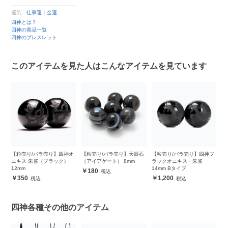
運気：
仕事運
｜
金運
四神とは？
四神の商品一覧
四神のブレスレット
このアイテムを見た人はこんなアイテムを見ています
オ
【粒売り/バラ売り】四神オ
【粒売り/バラ売り】天眼石
【粒売り/バラ売り】四神ブ
【
ニキス 朱雀（ブラック）
（アイアゲート） 8mm
ラックオニキス・朱雀
ラ
12mm
14mm Bタイプ
1
180
350
1,200
四神各種その他のアイテム