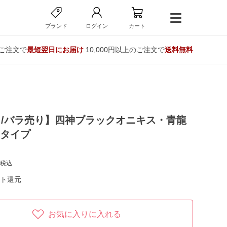
ブランド
ログイン
カート
のご注文で
最短翌日にお届け
10,000円以上のご注文で
送料無料
/バラ売り】四神ブラックオニキス・青龍
Bタイプ
税込
ト還元
お気に入りに入れる