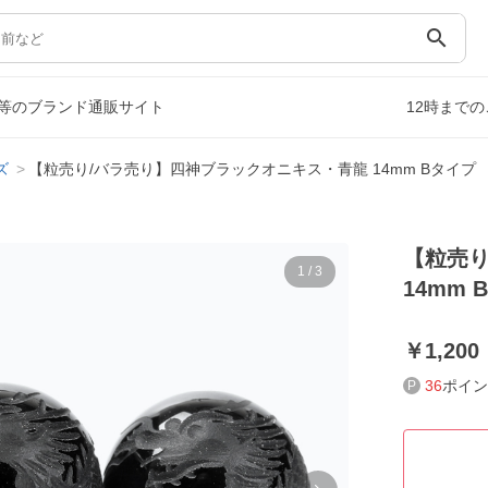
search
等のブランド通販サイト
12時まで
ズ
【粒売り/バラ売り】四神ブラックオニキス・青龍 14mm Bタイプ
【粒売り
1
/
3
14mm 
1,200
36
ポイン