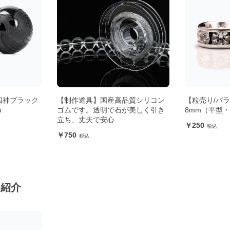
四神ブラック
【制作道具】国産高品質シリコン
【粒売り/バ
m
ゴムです。透明で石が美しく引き
8mm（平型
立ち、丈夫で安心
250
750
ン紹介