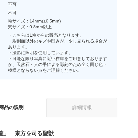
不可
不可
粒サイズ：14mm(±0.5mm)
穴サイズ：0.8mm以上
・こちらは1粒からの販売となります。
・彫刻面以外のキズや凹みが、少し見られる場合が
あります。
・撮影に照明を使用しています。
・可能な限り写真に近い在庫をご用意しております
が、天然石・人の手による彫刻のため全く同じ色・
模様とならない点をご理解ください。
商品の説明
詳細情報
龍」 東方を司る聖獣