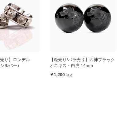
ラ売り】ロンデル
【粒売り/バラ売り】四神ブラック
【粒
・シルバー）
オニキス・白虎 14mm
オニキ
1,200
1,2