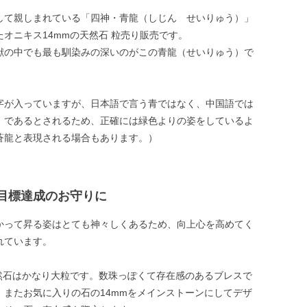
して親しまれている「四神・青龍（しじん せいりゅう）」
たオニキス14mmの天然石 粒売り販売です。
獣の中でも最も馴染みの深いのがこの青龍（せいりゅう）で
字が入っていますが、日本語で言う青ではなく、中国語では
」であるとされるため、正確には緑色よりの姿をしているよ
蒼龍と表現される場合もあります。）
目標達成のお守りに
かって昇る姿はとても神々しくあるため、向上心を高めてく
れています。
天然石はかなり大粒です。数珠っぽくて存在感のあるブレスで
。またお気に入りの石の14mmをメインストーンにしてデザ