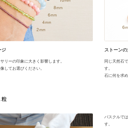
ージ
ストーンの
セサリーの印象に大きく影響します。
同じ天然石
想像してお選びください。
す。
石に何を求
１粒
パスクルでは
す。