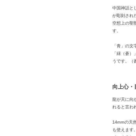
中国神話と
が彫刻され
空想上の聖
す。
「青」の文
「緑（蒼）
うです。（
向上心・
龍が天に向
れると言わ
14mmの
も使えます