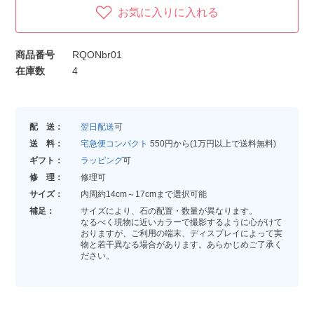
お気に入りに入れる
商品番号
RQONbr01
在庫数
4
配 送：
翌日配送
可
送 料：
宅急便コンパクト
550円から(1万円以上で送料無料)
ギフト：
ラッピング
可
修 理：
修理可
サイズ：
内周約14cm～17cmまで選択可能
補足：
サイズにより、石の配置・数量が異なります。
なるべく現物に近いカラーで撮影するように心がけて
おりますが、ご利用の端末、ディスプレイによって実
物と若干異なる場合があります。あらかじめご了承く
ださい。