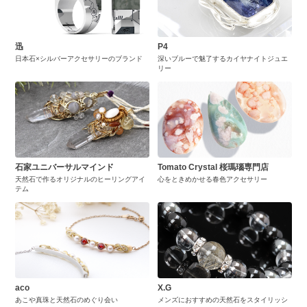
迅
P4
日本石×シルバーアクセサリーのブランド
深いブルーで魅了するカイヤナイトジュエ
リー
石家ユニバーサルマインド
Tomato Crystal 桜瑪瑙専門店
天然石で作るオリジナルのヒーリングアイ
心をときめかせる春色アクセサリー
テム
aco
X.G
あこや真珠と天然石のめぐり会い
メンズにおすすめの天然石をスタイリッシ