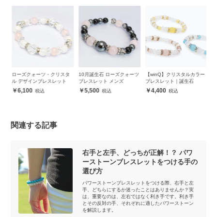
レ
ローズクォーツ・クリスタ
10月誕生石 ローズクォーツ
【winQ】クリスタルカラー
【
ル デザインブレスレット
ブレスレット メンズ
ブレスレット｜誕生石
ー
6,100
5,500
4,400
関連する記事
右手と左手、どっちが正解！？ パワ
ーストーンブレスレットをつける手の
選び方
パワーストーンブレスレットをつける際、右手と左
手、どちらにするか迷ったことはありませんか？実
は、重要なのは、左右ではなく利き手です。利き手
とその反対の手、それぞれに適したパワーストーン
を解説します。