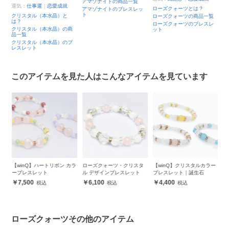
ブ
アマゾナイトの商品一覧
運気：
仕事運
｜
恋愛成就
ローズクォーツとは？
ブ
アマゾナイトのブレスレッ
覧
ト
クリスタル（本水晶）と
ッ
ローズクォーツの商品一覧
は？
ブ
ローズクォーツのブレスレ
レ
クリスタル（本水晶）の商
ット
品一覧
クリスタル（本水晶）のブ
レスレット
このアイテムを見た人はこんなアイテムを見ています
ン
【winQ】ハートリボン カラ
ローズクォーツ・クリスタ
【winQ】クリスタルカラー
【
レ
ーブレスレット
ル デザインブレスレット
ブレスレット｜誕生石
ト
7,500
6,100
4,400
ローズクォーツその他のアイテム