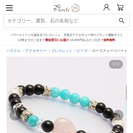
search
パワーストーンや誕生石ブレスレット、天然石アクセサリー等のブランド通販サイト
12時までのご注文で
最短翌日にお届け
10,000円以上のご注文で
送料無料
パスクル
アクセサリー
ブレスレット
ビーズ
ローズクォーツハート・
1
/
3