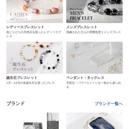
レディースブレスレット
メンズブレスレット
色とりどりの天然石を使ったレディースブ
洗練された大人の雰囲気漂うメンズブレス
レス
誕生石ブレスレット
ペンダント・ネックレス
1月～12月の各誕生石を使ったブレス
天然石・パワーストーンを一粒から楽しめ
る
ブランド
ブランド一覧へ