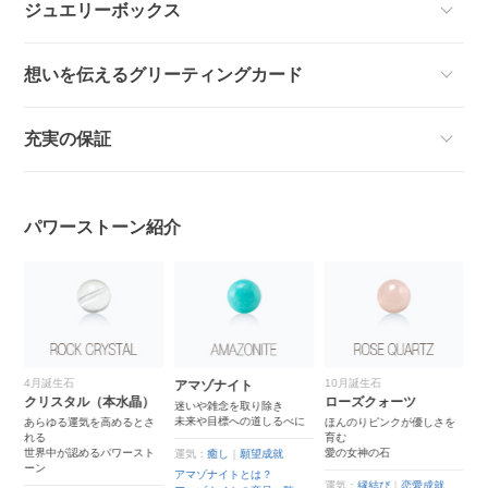
ジュエリーボックス
想いを伝えるグリーティングカード
充実の保証
パワーストーン紹介
4月誕生石
10月誕生石
アマゾナイト
ブ
クリスタル（本水晶）
ローズクォーツ
と
迷いや雑念を取り除き
古
未来や目標への道しるべに
る
あらゆる運気を高めるとさ
ほんのりピンクが優しさを
魔
れる
育む
世界中が認めるパワースト
愛の女神の石
運気：
癒し
｜
願望成就
ーン
運
アマゾナイトとは？
運気：
縁結び
｜
恋愛成就