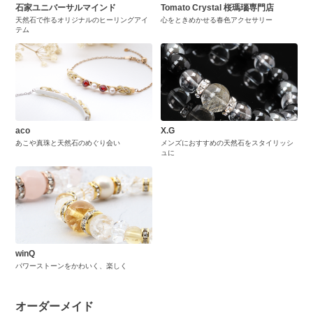
石家ユニバーサルマインド
Tomato Crystal 桜瑪瑙専門店
天然石で作るオリジナルのヒーリングアイ
心をときめかせる春色アクセサリー
テム
aco
X.G
あこや真珠と天然石のめぐり会い
メンズにおすすめの天然石をスタイリッシ
ュに
winQ
パワーストーンをかわいく、楽しく
オーダーメイド