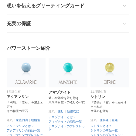
想いを伝えるグリーティングカード
充実の保証
パワーストーン紹介
3月誕生石
11月誕生石
4
アマゾナイト
アクアマリン
シトリン
ク
て
迷いや雑念を取り除き
未来や目標への道しるべに
「円満」「幸せ」を運ぶと
「繁栄」「冨」をもたらす
あ
言う
とされる
れ
海の精霊の宝石
金運のお守り
世
運気：
癒し
｜
願望成就
ー
？
アマゾナイトとは？
運気：
家庭円満
｜
結婚運
運気：
仕事運
｜
金運
品
アマゾナイトの商品一覧
運
アクアマリンとは？
シトリンとは？
アマゾナイトのブレスレッ
レ
ト
ク
アクアマリンの商品一覧
シトリンの商品一覧
は
アクアマリンのブレスレッ
シトリンのブレスレット