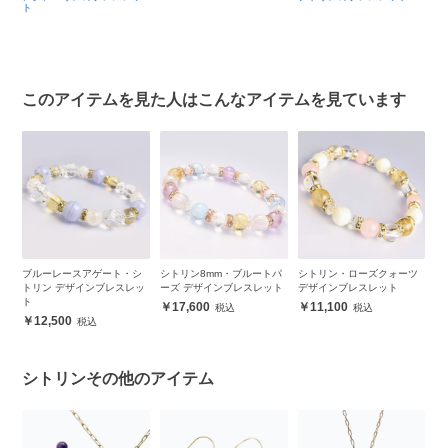
ク
ト
品
ク
レ
このアイテムを見た人はこんなアイテムを見ています
ザ
ブルーレースアゲート・シ
シトリン8mm・ブルートパ
シトリン・ローズクォーツ
ホ
トリン デザインブレスレッ
ーズ デザインブレスレット
デザインブレスレット
レ
ト
17,600
11,100
12,500
シトリンその他のアイテム