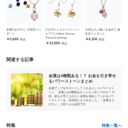
ー
幸運のお守りに 天然石ペン
K10YG イエローストーン
大切な人に願いを込めて 誕
【
ダント
ピアス│Yellow Stones
生石ペンダント
ト
Pierced earrings
5,600
6,300
33,000
関連する記事
金運は4種類ある！？ お金を引き寄せ
るパワーストーンまとめ
金運アップをサポートしてくれるというパワースト
ーン。 金運には4種類あることをご存じですか？ 今
回、誰もが手に入れたい金運を強化してくれるパワ
ーストーンを、目的別にまとめました。「金運を上
げたい」と願う人は必読です。
特集
特集一覧へ