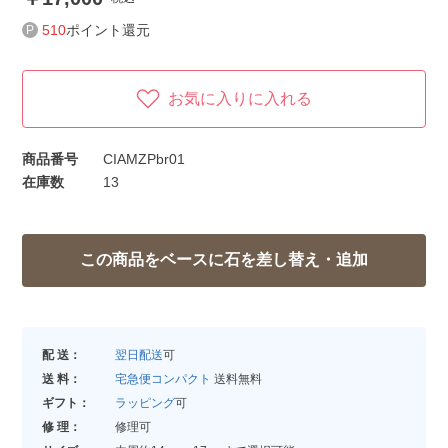
510
ポイント還元
お気に入りに入れる
商品番号
CIAMZPbr01
在庫数
13
配 送：
翌日配送
可
送 料：
宅急便コンパクト
送料無料
ギフト：
ラッピング
可
修 理：
修理可