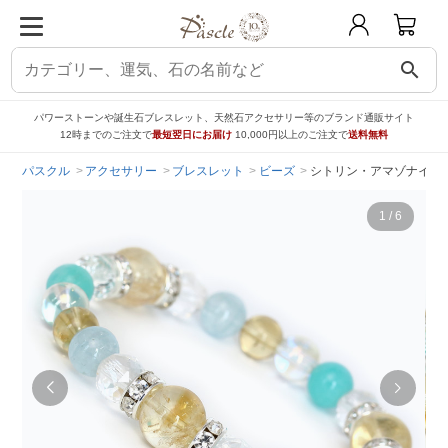
search
パワーストーンや誕生石ブレスレット、天然石アクセサリー等のブランド通販サイト
12時までのご注文で
最短翌日にお届け
10,000円以上のご注文で
送料無料
パスクル
アクセサリー
ブレスレット
ビーズ
シトリン・アマゾナイト
1
/
6