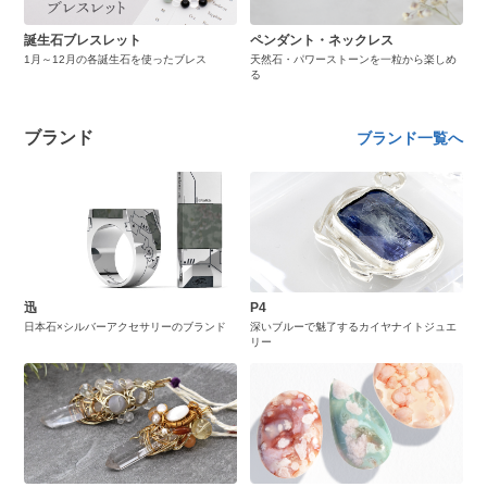
誕生石ブレスレット
ペンダント・ネックレス
1月～12月の各誕生石を使ったブレス
天然石・パワーストーンを一粒から楽しめ
る
ブランド
ブランド一覧へ
迅
P4
日本石×シルバーアクセサリーのブランド
深いブルーで魅了するカイヤナイトジュエ
リー