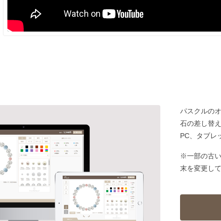
パスクルの
石の差し替
PC、タブレ
※一部の古
末を変更し