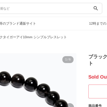
search
等のブランド通販サイト
12時まで
クタイガーアイ10mm シンプルブレスレット
ブラック
1
/
6
ト
Sold Ou
商品番号