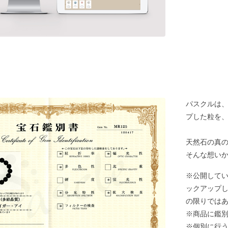
パスクルは
プした粒を
天然石の真
そんな想い
※公開して
ックアップ
の限りでは
※商品に鑑
※個別に行