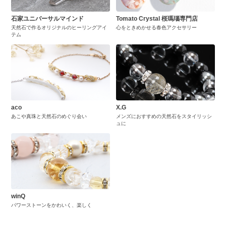
石家ユニバーサルマインド
Tomato Crystal 桜瑪瑙専門店
天然石で作るオリジナルのヒーリングアイ
心をときめかせる春色アクセサリー
テム
aco
X.G
あこや真珠と天然石のめぐり会い
メンズにおすすめの天然石をスタイリッシ
ュに
winQ
パワーストーンをかわいく、楽しく