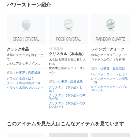
パワーストーン紹介
4月誕生石
クラック水晶
レインボークォーツ
ロ
クリスタル（本水晶）
水晶にクラックを施すこと
特殊なオーラ加工によって
オ
で
シャボン玉のような質感
ち
あらゆる運気を高めるとさ
カジュアルなデザインに
「
れる
む
世界中が認めるパワースト
運気：
仕事運
｜
願望成就
ーン
運気：
仕事運
｜
恋愛成就
？
レインボークォーツとは？
運
クラック水晶とは？
品
レインボークォーツの商品
運気：
仕事運
｜
恋愛成就
一覧
ロ
クラック水晶の商品一覧
レ
レインボークォーツのブレ
クリスタル（本水晶）と
ロ
クラック水晶のブレスレッ
スレット
は？
ト
ロ
クリスタル（本水晶）の商
ト
品一覧
クリスタル（本水晶）のブ
レスレット
このアイテムを見た人はこんなアイテムを見ています