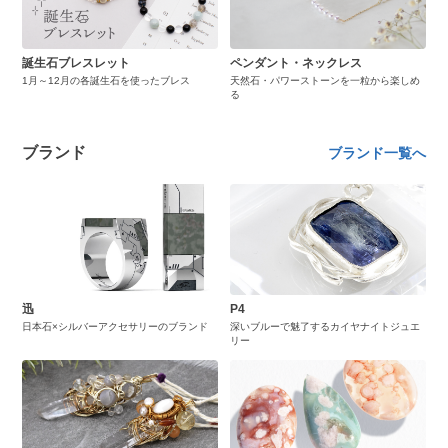
誕生石ブレスレット
ペンダント・ネックレス
1月～12月の各誕生石を使ったブレス
天然石・パワーストーンを一粒から楽しめ
る
ブランド
ブランド一覧へ
迅
P4
日本石×シルバーアクセサリーのブランド
深いブルーで魅了するカイヤナイトジュエ
リー