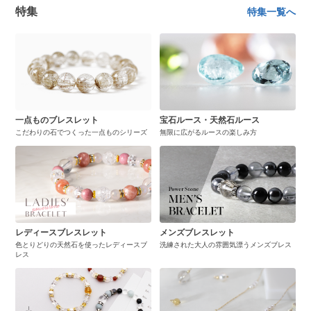
特集
特集一覧へ
一点ものブレスレット
宝石ルース・天然石ルース
こだわりの石でつくった一点ものシリーズ
無限に広がるルースの楽しみ方
レディースブレスレット
メンズブレスレット
色とりどりの天然石を使ったレディースブ
洗練された大人の雰囲気漂うメンズブレス
レス