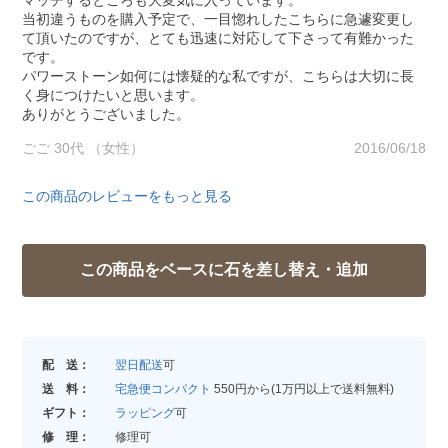
マッチするところも大変気に入っています。
当初違うものを購入予定で、一目惚れしたこちらに急遽変更し
て頂いたのですが、とても迅速に対応して下さって有難かった
です。
パワーストーン如何には懐疑的な私ですが、こちらは大切に長
く身につけたいと思います。
ありがとうございました。
ごご 30代 （女性）
2016/06/18
この商品のレビューをもっと見る
配 送：
翌日配送
可
送 料：
宅急便コンパクト
550円から(1万円以上で送料無料)
ギフト：
ラッピング
可
修 理：
修理可