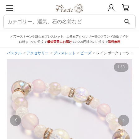
search
パワーストーンや誕生石ブレスレット、天然石アクセサリー等のブランド通販サイト
12時までのご注文で
最短翌日にお届け
10,000円以上のご注文で
送料無料
パスクル
アクセサリー
ブレスレット
ビーズ
レインボークォーツ・ピ
1
/
3