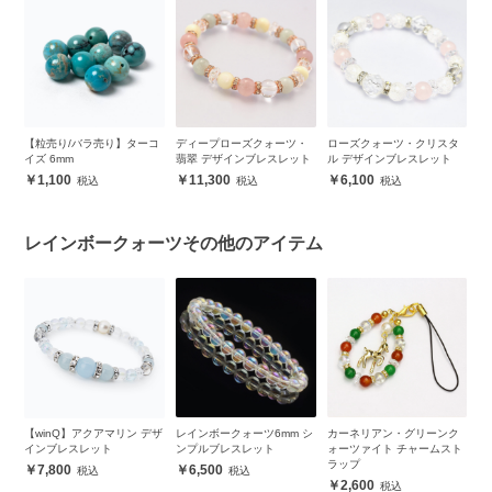
ス
【粒売り/バラ売り】ターコ
ディープローズクォーツ・
ローズクォーツ・クリスタ
モ
ズ
イズ 6mm
翡翠 デザインブレスレット
ル デザインブレスレット
ザ
1,100
11,300
6,100
レインボークォーツその他のアイテム
デ
【winQ】アクアマリン デザ
レインボークォーツ6mm シ
カーネリアン・グリーンク
【
インブレスレット
ンプルブレスレット
ォーツァイト チャームスト
ボ
ラップ
7,800
6,500
2,600