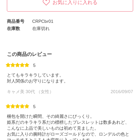
お気に入りに入れる
商品番号
CRPCbr01
在庫数
在庫切れ
この商品のレビュー
5
とてもキラキラしています。
対人関係のお守りになります。
キャメ美 30代 （女性）
2016/09/07
5
梱包を開けた瞬間、その綺麗さにびっくり。
姫系だのキラキラ系だの標榜したブレスレットは数多あれど、
こんなに上品で美しいものは初めて見ました。
お気に入りの腕時計がローズゴールドなので、ロンデルの色と