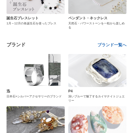
誕生石ブレスレット
ペンダント・ネックレス
1月～12月の各誕生石を使ったブレス
天然石・パワーストーンを一粒から楽しめ
る
ブランド
ブランド一覧へ
迅
P4
日本石×シルバーアクセサリーのブランド
深いブルーで魅了するカイヤナイトジュエ
リー