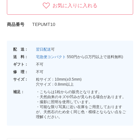
お気に入りに入れる
商品番号
TEPUMT10
配 送：
翌日配送
可
送 料：
宅急便コンパクト
550円から(1万円以上で送料無料)
ギフト：
不可
修 理：
不可
サイズ：
粒サイズ：10mm(±0.5mm)
穴サイズ：0.8mm以上
補足：
・こちらは1粒からの販売となります。
・天然由来のキズや凹みが見られる場合があります。
・撮影に照明を使用しています。
・可能な限り写真に近い在庫をご用意しております
が、天然石のため全く同じ色・模様とならない点をご
理解ください。