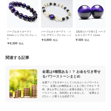
ブ
パープルタイガーアイ
パープルタイガーアイ・パ
【粒売り/バラ売り】パープ
【
ブ
12mm シンプルブレスレッ
ール デザインブレスレット
ルタイガーアイ 12mm
ト
ト
4,900
300
6,300
関連する記事
金運は4種類ある！？ お金を引き寄せ
るパワーストーンまとめ
金運アップをサポートしてくれるというパワースト
ーン。 金運には4種類あることをご存じですか？ 今
回、誰もが手に入れたい金運を強化してくれるパワ
ーストーンを、目的別にまとめました。「金運を上
げたい」と願う人は必読です。