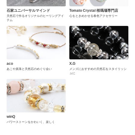
石家ユニバーサルマインド
Tomato Crystal 桜瑪瑙専門店
天然石で作るオリジナルのヒーリングアイ
心をときめかせる春色アクセサリー
テム
aco
X.G
あこや真珠と天然石のめぐり会い
メンズにおすすめの天然石をスタイリッシ
ュに
winQ
パワーストーンをかわいく、楽しく