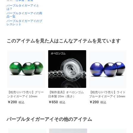
パープルタイガーアイと
は？
パープルタイガーアイの商
品一覧
パープルタイガーアイのブ
レスレット
このアイテムを見た人はこんなアイテムを見ています
グ
【粒売り/バラ売り】グリー
【制作道具】オペロンゴム
【粒売り/バラ売り】ライト
【
ンタイガーアイ 10mm
日本製 20m（長さ）
ブルータイガーアイ 10mm
ル
200
650
200
パープルタイガーアイその他のアイテム