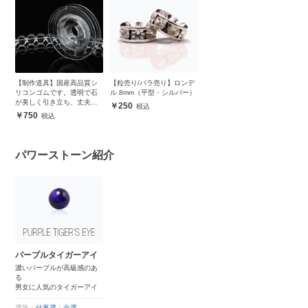
【制作道具】国産高品質シ
【粒売り/バラ売り】ロンデ
リコンゴムです。透明で石
ル 8mm（平型・シルバー）
が美しく引き立ち、丈夫で
250
安心
750
パワーストーン紹介
パープルタイガーアイ
濃いパープルが高級感のあ
る
男女に人気のタイガーアイ
運気：
仕事運
｜
金運