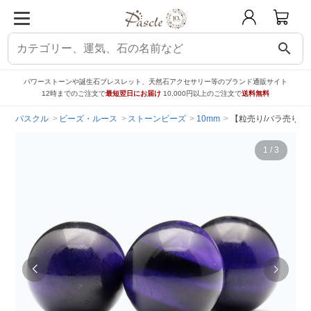
search
パワーストーンや誕生石ブレスレット、天然石アクセサリー等のブランド通販サイト
12時までのご注文で
最短翌日にお届け
10,000円以上のご注文で
送料無料
パスクル
ビーズ・ルース
ストーンビーズ
10mm
【粒売り/バラ売り】
1
/
3