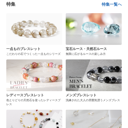
特集
特集一覧へ
一点ものブレスレット
宝石ルース・天然石ルース
こだわりの石でつくった一点ものシリーズ
無限に広がるルースの楽しみ方
レディースブレスレット
メンズブレスレット
色とりどりの天然石を使ったレディースブ
洗練された大人の雰囲気漂うメンズブレス
レス