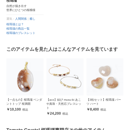
桜瑪瑙
自然が描き出す
世界にひとつの桜模様
運気：
人間関係
｜
癒し
桜瑪瑙とは？
桜瑪瑙の商品一覧
桜瑪瑙のブレスレット
このアイテムを見た人はこんなアイテムを見ています
ー
【一点もの】桜瑪瑙 ペンダ
【aco】結び musu-bi あこ
【3粒セット】桜瑪瑙 パー
イ
ントトップ 桜満開
や真珠・天然石ブレスレッ
ツ ハート
1
ト
ト
10,100
8,400
24,200