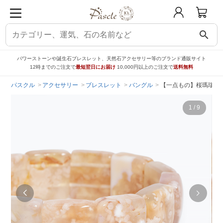
search
パワーストーンや誕生石ブレスレット、天然石アクセサリー等のブランド通販サイト
12時までのご注文で
最短翌日にお届け
10,000円以上のご注文で
送料無料
パスクル
アクセサリー
ブレスレット
バングル
【一点もの】桜瑪瑙 バ
1
/
9