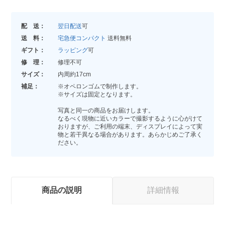
配 送：
翌日配送
可
送 料：
宅急便コンパクト
送料無料
ギフト：
ラッピング
可
修 理：
修理不可
サイズ：
内周約17cm
補足：
※オペロンゴムで制作します。
※サイズは固定となります。
写真と同一の商品をお届けします。
なるべく現物に近いカラーで撮影するように心がけて
おりますが、ご利用の端末、ディスプレイによって実
物と若干異なる場合があります。あらかじめご了承く
ださい。
商品の説明
詳細情報