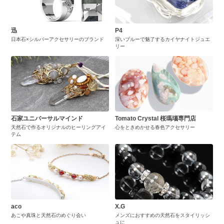
迅
P4
日本石×シルバーアクセサリーのブランド
深いブルーで魅了するカイヤナイトジュエ
リー
石家ユニバーサルマインド
Tomato Crystal 桜瑪瑙専門店
天然石で作るオリジナルのヒーリングアイ
心をときめかせる春色アクセサリー
テム
aco
X.G
あこや真珠と天然石のめぐり会い
メンズにおすすめの天然石をスタイリッシ
ュに