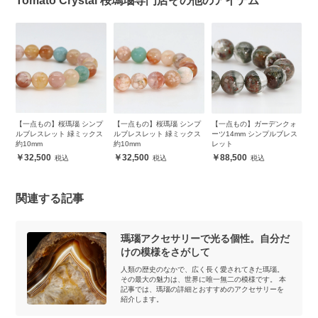
Tomato Crystal 桜瑪瑙専門店その他のアイテム
プ
【一点もの】桜瑪瑙 シンプ
【一点もの】桜瑪瑙 シンプ
【一点もの】ガーデンクォ
【
ス
ルブレスレット 緑ミックス
ルブレスレット 緑ミックス
ーツ14mm シンプルブレス
ー
約10mm
約10mm
レット
レ
32,500
32,500
88,500
関連する記事
瑪瑙アクセサリーで光る個性。自分だ
けの模様をさがして
人類の歴史のなかで、広く長く愛されてきた瑪瑙。
その最大の魅力は、世界に唯一無二の模様です。 本
記事では、瑪瑙の詳細とおすすめのアクセサリーを
紹介します。