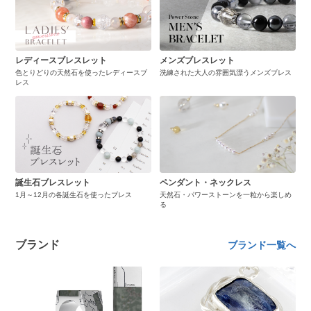
レディースブレスレット
メンズブレスレット
色とりどりの天然石を使ったレディースブ
洗練された大人の雰囲気漂うメンズブレス
レス
誕生石ブレスレット
ペンダント・ネックレス
1月～12月の各誕生石を使ったブレス
天然石・パワーストーンを一粒から楽しめ
る
ブランド
ブランド一覧へ