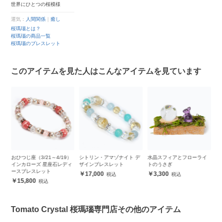
世界にひとつの桜模様
運気：
人間関係
｜
癒し
桜瑪瑙とは？
桜瑪瑙の商品一覧
桜瑪瑙のブレスレット
このアイテムを見た人はこんなアイテムを見ています
マ
おひつじ座（3/21～4/19）
シトリン・アマゾナイト デ
水晶スフィアとフローライ
【
インカローズ 星座石レディ
ザインブレスレット
トのうさぎ
シ
ースブレスレット
玉
17,000
3,300
15,800
Tomato Crystal 桜瑪瑙専門店その他のアイテム