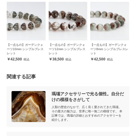
ォ
【一点もの】ガーデンクォ
【一点もの】ガーデンクォ
【一点もの】ガーデンクォ
【
ス
ーツ10mm シンプルブレス
ーツ12mm シンプルブレス
ーツ8mm シンプルブレスレ
ー
レット
レット
ット
ッ
42,500
38,500
42,500
関連する記事
瑪瑙アクセサリーで光る個性。自分だ
けの模様をさがして
人類の歴史のなかで、広く長く愛されてきた瑪瑙。
その最大の魅力は、世界に唯一無二の模様です。 本
記事では、瑪瑙の詳細とおすすめのアクセサリーを
紹介します。