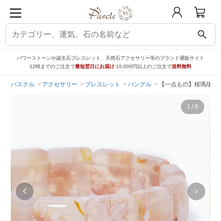
search
パワーストーンや誕生石ブレスレット、天然石アクセサリー等のブランド通販サイト
12時までのご注文で
最短翌日にお届け
10,000円以上のご注文で
送料無料
パスクル
アクセサリー
ブレスレット
バングル
【一点もの】桜瑪瑙バ
1
/
6