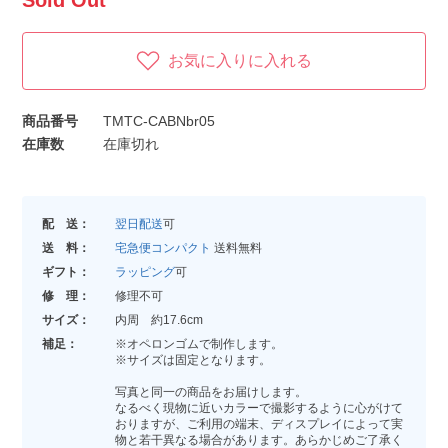
Sold Out
お気に入りに入れる
商品番号
TMTC-CABNbr05
在庫数
在庫切れ
配 送：
翌日配送
可
送 料：
宅急便コンパクト
送料無料
ギフト：
ラッピング
可
修 理：
修理不可
サイズ：
内周 約17.6cm
補足：
※オペロンゴムで制作します。
※サイズは固定となります。
写真と同一の商品をお届けします。
なるべく現物に近いカラーで撮影するように心がけて
おりますが、ご利用の端末、ディスプレイによって実
物と若干異なる場合があります。あらかじめご了承く