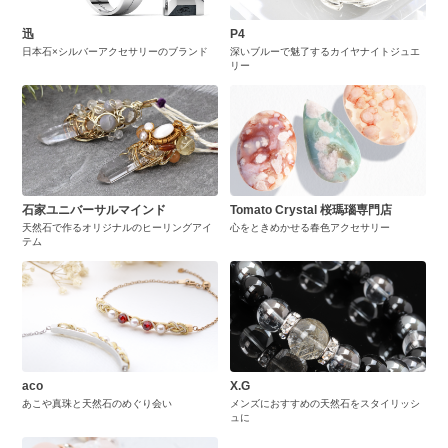
迅
P4
日本石×シルバーアクセサリーのブランド
深いブルーで魅了するカイヤナイトジュエ
リー
石家ユニバーサルマインド
Tomato Crystal 桜瑪瑙専門店
天然石で作るオリジナルのヒーリングアイ
心をときめかせる春色アクセサリー
テム
aco
X.G
あこや真珠と天然石のめぐり会い
メンズにおすすめの天然石をスタイリッシ
ュに