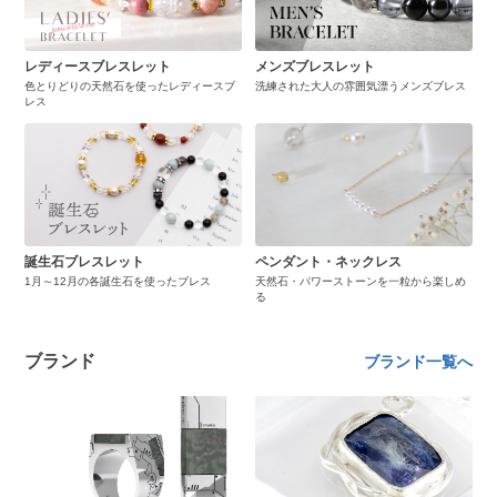
レディースブレスレット
メンズブレスレット
色とりどりの天然石を使ったレディースブ
洗練された大人の雰囲気漂うメンズブレス
レス
誕生石ブレスレット
ペンダント・ネックレス
1月～12月の各誕生石を使ったブレス
天然石・パワーストーンを一粒から楽しめ
る
ブランド
ブランド一覧へ