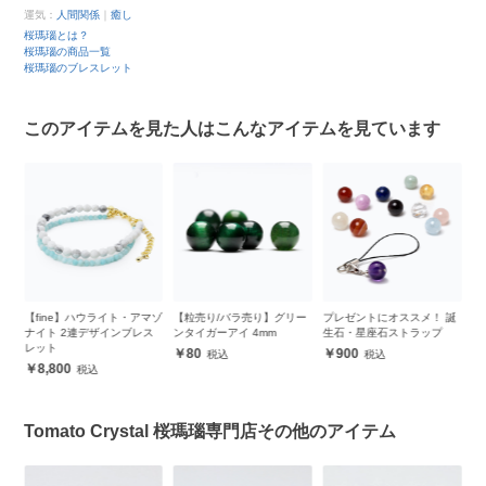
運気：
人間関係
｜
癒し
桜瑪瑙とは？
桜瑪瑙の商品一覧
桜瑪瑙のブレスレット
このアイテムを見た人はこんなアイテムを見ています
ハウライト・アマゾ
【粒売り/バラ売り】グリー
プレゼントにオススメ！ 誕
【一点もの】糸魚川
デザインブレス
ンタイガーアイ 4mm
生石・星座石ストラップ
12mm シンプルブ
ト
80
900
220,000
Tomato Crystal 桜瑪瑙専門店その他のアイテム