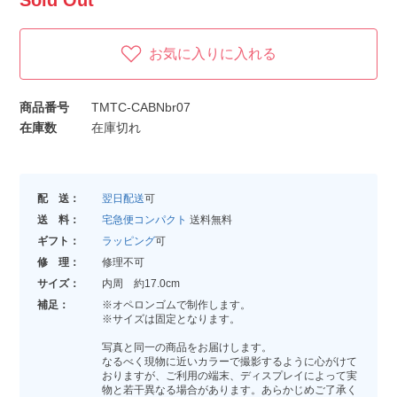
Sold Out
お気に入りに入れる
商品番号
TMTC-CABNbr07
在庫数
在庫切れ
配 送：
翌日配送
可
送 料：
宅急便コンパクト
送料無料
ギフト：
ラッピング
可
修 理：
修理不可
サイズ：
内周 約17.0cm
補足：
※オペロンゴムで制作します。
※サイズは固定となります。
写真と同一の商品をお届けします。
なるべく現物に近いカラーで撮影するように心がけて
おりますが、ご利用の端末、ディスプレイによって実
物と若干異なる場合があります。あらかじめご了承く