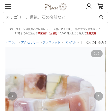
search
パワーストーンや誕生石ブレスレット、天然石アクセサリー等のブランド通販サイト
12時までのご注文で
最短翌日にお届け
10,000円以上のご注文で
送料無料
パスクル
アクセサリー
ブレスレット
バングル
【一点もの】桜瑪瑙バ
1
/
6