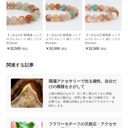
点もの】桜瑪瑙 シンプ
【一点もの】桜瑪瑙 シンプ
【一点もの】桜瑪瑙 シンプ
【一点もの
レスレット 緑ミックス
ルブレスレット 緑ミックス
ルブレスレット 緑ミックス
ーツ14mm
0mm
約10mm
約10mm
レット
2,500
32,500
32,500
88,500
関連する記事
瑪瑙アクセサリーで光る個性。自分だ
けの模様をさがして
人類の歴史のなかで、広く長く愛されてきた瑪瑙。
その最大の魅力は、世界に唯一無二の模様です。 本
記事では、瑪瑙の詳細とおすすめのアクセサリーを
紹介します。
フラワーモチーフの天然石・アクセサ