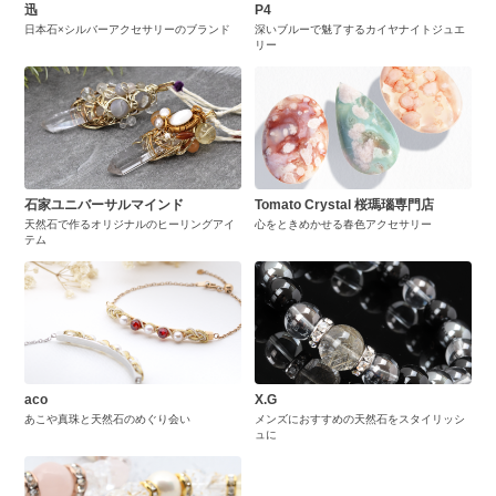
迅
P4
日本石×シルバーアクセサリーのブランド
深いブルーで魅了するカイヤナイトジュエ
リー
石家ユニバーサルマインド
Tomato Crystal 桜瑪瑙専門店
天然石で作るオリジナルのヒーリングアイ
心をときめかせる春色アクセサリー
テム
aco
X.G
あこや真珠と天然石のめぐり会い
メンズにおすすめの天然石をスタイリッシ
ュに