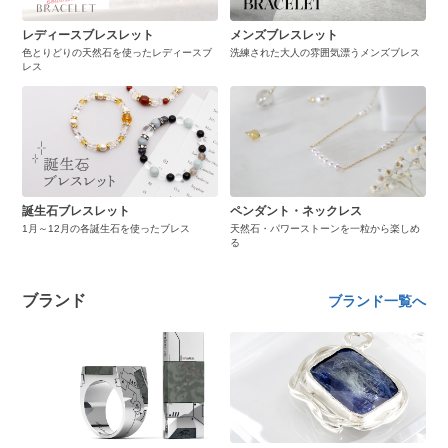
レディースブレスレット
メンズブレスレット
色とりどりの天然石を使ったレディースブ
洗練された大人の雰囲気漂うメンズブレス
レス
誕生石ブレスレット
ペンダント・ネックレス
1月～12月の各誕生石を使ったブレス
天然石・パワーストーンを一粒から楽しめ
る
ブランド
ブランド一覧へ