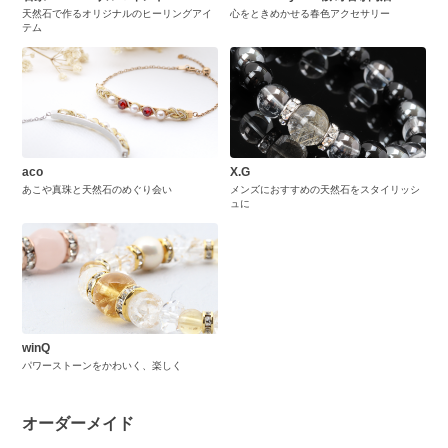
天然石で作るオリジナルのヒーリングアイ
心をときめかせる春色アクセサリー
テム
aco
X.G
あこや真珠と天然石のめぐり会い
メンズにおすすめの天然石をスタイリッシ
ュに
winQ
パワーストーンをかわいく、楽しく
オーダーメイド