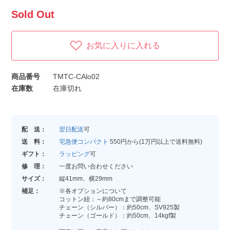
Sold Out
お気に入りに入れる
商品番号
TMTC-CAlo02
在庫数
在庫切れ
配 送：
翌日配送
可
送 料：
宅急便コンパクト
550円から(1万円以上で送料無料)
ギフト：
ラッピング
可
修 理：
一度お問い合わせください
サイズ：
縦41mm、横29mm
補足：
※各オプションについて
コットン紐：～約80cmまで調整可能
チェーン（シルバー）：約50cm、SV925製
チェーン（ゴールド）：約50cm、14kgf製