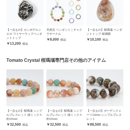
ダ
【一点もの】カンポデルシ
天然石 ペンダント｜チャク
【一点もの】桜瑪瑙 ペンダ
【
エロ ワイヤーラップペンダ
ラサークル
ントトップ 桜満開
ン
ントトップ
8,000
10,100
13,200
Tomato Crystal 桜瑪瑙専門店その他のアイテム
プ
【一点もの】桜瑪瑙 シンプ
【一点もの】桜瑪瑙 シンプ
【一点もの】ガーデンクォ
【
ス
ルブレスレット 緑ミックス
ルブレスレット 緑ミックス
ーツ14mm シンプルブレス
ー
約10mm
約10mm
レット
レ
32,500
32,500
88,500