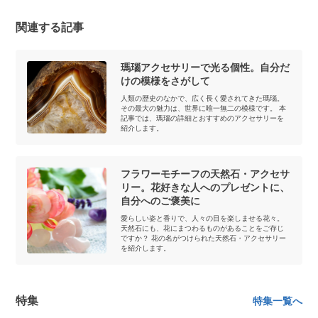
関連する記事
瑪瑙アクセサリーで光る個性。自分だ
けの模様をさがして
人類の歴史のなかで、広く長く愛されてきた瑪瑙。
その最大の魅力は、世界に唯一無二の模様です。 本
記事では、瑪瑙の詳細とおすすめのアクセサリーを
紹介します。
フラワーモチーフの天然石・アクセサ
リー。花好きな人へのプレゼントに、
自分へのご褒美に
愛らしい姿と香りで、人々の目を楽しませる花々。
天然石にも、花にまつわるものがあることをご存じ
ですか？ 花の名がつけられた天然石・アクセサリー
を紹介します。
特集
特集一覧へ