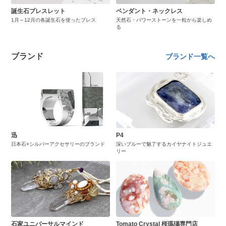
誕生石ブレスレット
ペンダント・ネックレス
1月～12月の各誕生石を使ったブレス
天然石・パワーストーンを一粒から楽しめ
る
ブランド
ブランド一覧へ
迅
P4
日本石×シルバーアクセサリーのブランド
深いブルーで魅了するカイヤナイトジュエ
リー
石家ユニバーサルマインド
Tomato Crystal 桜瑪瑙専門店