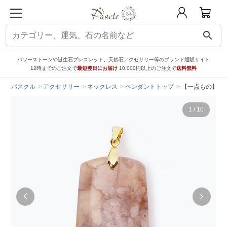
search
パワーストーンや誕生石ブレスレット、天然石アクセサリー等のブランド通販サイト
12時までのご注文で
最短翌日にお届け
10,000円以上のご注文で
送料無料
パスクル
アクセサリー
ネックレス
ペンダントトップ
【一点もの】桜瑪
1
/
10