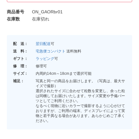
商品番号
ON_GAORbr01
在庫数
在庫切れ
配 送：
翌日配送
可
送 料：
宅急便コンパクト
送料無料
ギフト：
ラッピング
可
修 理：
修理可
サイズ：
内周約14cm～18cmまで選択可能
補足：
写真と同一の商品をお届けします。（写真は、最大サ
イズで撮影）
選択されたサイズに合わせて粒数を変更し、余った粒
は同梱してお届けいたします。サイズ変更や予備パー
ツとしてご利用ください。
なるべく現物に近いカラーで撮影するように心がけて
おりますが、ご利用の端末、ディスプレイによって実
物と若干異なる場合があります。あらかじめご了承く
ださい。