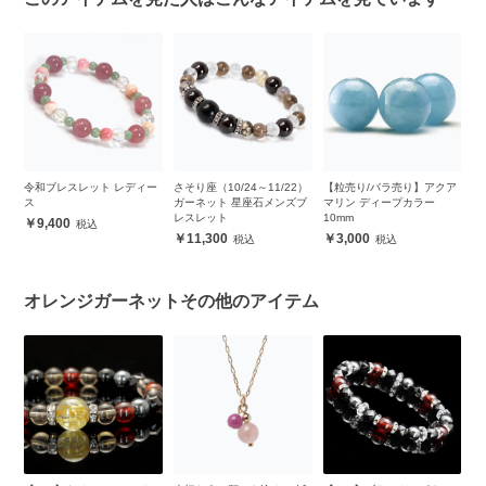
m
令和ブレスレット レディー
さそり座（10/24～11/22）
【粒売り/バラ売り】アクア
【
ス
ガーネット 星座石メンズブ
マリン ディープカラー
ト
レスレット
10mm
9,400
11,300
3,000
オレンジガーネットその他のアイテム