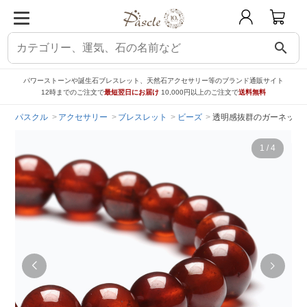
search
パワーストーンや誕生石ブレスレット、天然石アクセサリー等のブランド通販サイト
12時までのご注文で
最短翌日にお届け
10,000円以上のご注文で
送料無料
パスクル
アクセサリー
ブレスレット
ビーズ
透明感抜群のガーネット 
1
/
4