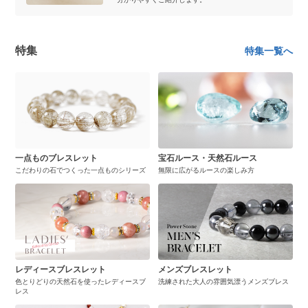
特集
特集一覧へ
一点ものブレスレット
宝石ルース・天然石ルース
こだわりの石でつくった一点ものシリーズ
無限に広がるルースの楽しみ方
レディースブレスレット
メンズブレスレット
色とりどりの天然石を使ったレディースブ
洗練された大人の雰囲気漂うメンズブレス
レス