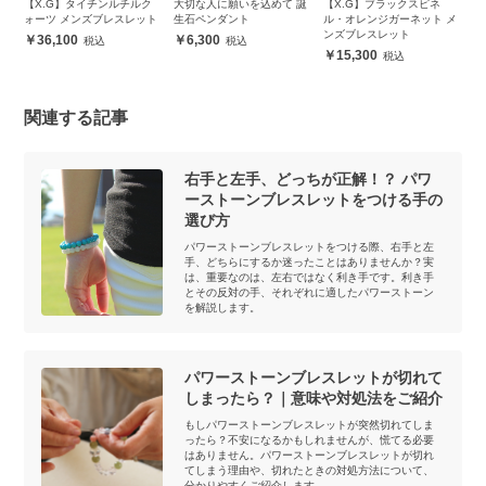
ン
【X.G】タイチンルチルク
大切な人に願いを込めて 誕
【X.G】ブラックスピネ
高
ォーツ メンズブレスレット
生石ペンダント
ル・オレンジガーネット メ
ロ
ンズブレスレット
ザ
36,100
6,300
ー
15,300
関連する記事
右手と左手、どっちが正解！？ パワ
ーストーンブレスレットをつける手の
選び方
パワーストーンブレスレットをつける際、右手と左
手、どちらにするか迷ったことはありませんか？実
は、重要なのは、左右ではなく利き手です。利き手
とその反対の手、それぞれに適したパワーストーン
を解説します。
パワーストーンブレスレットが切れて
しまったら？｜意味や対処法をご紹介
もしパワーストーンブレスレットが突然切れてしま
ったら？不安になるかもしれませんが、慌てる必要
はありません。パワーストーンブレスレットが切れ
てしまう理由や、切れたときの対処方法について、
分かりやすくご紹介します。