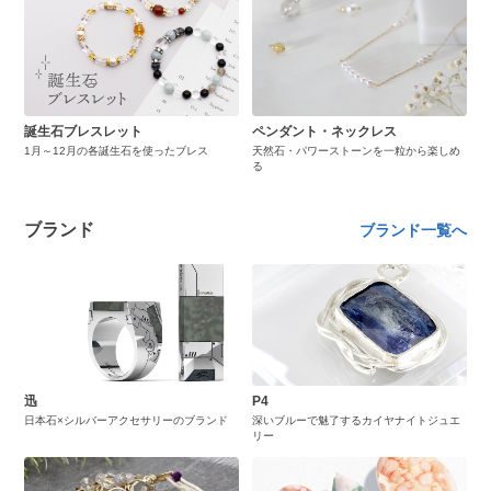
誕生石ブレスレット
ペンダント・ネックレス
1月～12月の各誕生石を使ったブレス
天然石・パワーストーンを一粒から楽しめ
る
ブランド
ブランド一覧へ
迅
P4
日本石×シルバーアクセサリーのブランド
深いブルーで魅了するカイヤナイトジュエ
リー