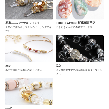
石家ユニバーサルマインド
Tomato Crystal 桜瑪瑙専門店
天然石で作るオリジナルのヒーリングアイ
心をときめかせる春色アクセサリー
テム
aco
X.G
あこや真珠と天然石のめぐり会い
メンズにおすすめの天然石をスタイリッシ
ュに
winQ