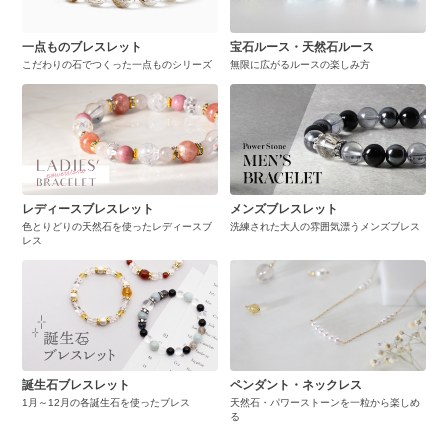
一点ものブレスレット
宝石ルース・天然石ルース
こだわりの石でつくった一点ものシリーズ
無限に広がるルースの楽しみ方
レディースブレスレット
メンズブレスレット
色とりどりの天然石を使ったレディースブ
洗練された大人の雰囲気漂うメンズブレス
レス
誕生石ブレスレット
ペンダント・ネックレス
1月～12月の各誕生石を使ったブレス
天然石・パワーストーンを一粒から楽しめ
る