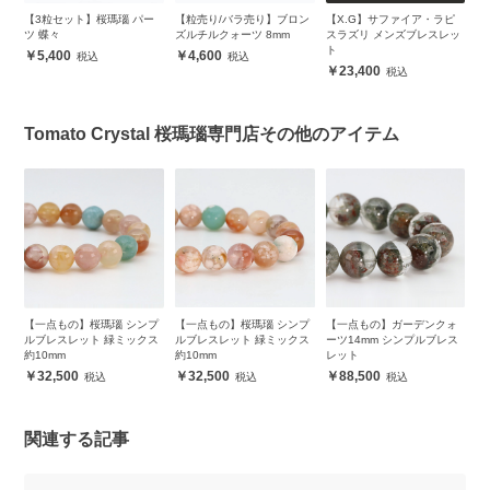
誕
【3粒セット】桜瑪瑙 パー
【粒売り/バラ売り】ブロン
【X.G】サファイア・ラピ
天
ツ 蝶々
ズルチルクォーツ 8mm
スラズリ メンズブレスレッ
（
ト
5,400
4,600
23,400
Tomato Crystal 桜瑪瑙専門店その他のアイテム
プ
【一点もの】桜瑪瑙 シンプ
【一点もの】桜瑪瑙 シンプ
【一点もの】ガーデンクォ
【
ス
ルブレスレット 緑ミックス
ルブレスレット 緑ミックス
ーツ14mm シンプルブレス
ー
約10mm
約10mm
レット
レ
32,500
32,500
88,500
関連する記事