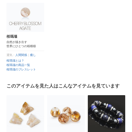
桜瑪瑙
自然が描き出す
世界にひとつの桜模様
運気：
人間関係
｜
癒し
桜瑪瑙とは？
桜瑪瑙の商品一覧
桜瑪瑙のブレスレット
このアイテムを見た人はこんなアイテムを見ています