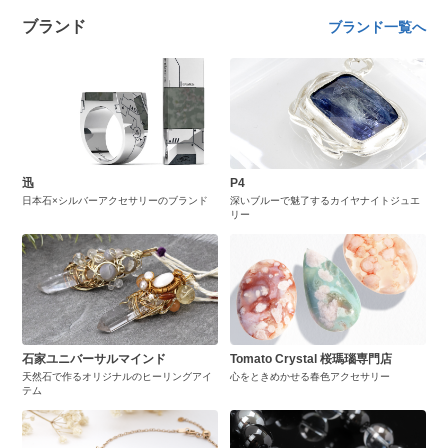
ブランド
ブランド一覧へ
迅
P4
日本石×シルバーアクセサリーのブランド
深いブルーで魅了するカイヤナイトジュエ
リー
石家ユニバーサルマインド
Tomato Crystal 桜瑪瑙専門店
天然石で作るオリジナルのヒーリングアイ
心をときめかせる春色アクセサリー
テム