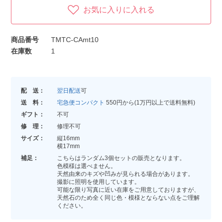
お気に入りに入れる
商品番号
TMTC-CAmt10
在庫数
1
配 送：
翌日配送
可
送 料：
宅急便コンパクト
550円から(1万円以上で送料無料)
ギフト：
不可
修 理：
修理不可
サイズ：
縦16mm
横17mm
補足：
こちらはランダム3個セットの販売となります。
色模様は選べません。
天然由来のキズや凹みが見られる場合があります。
撮影に照明を使用しています。
可能な限り写真に近い在庫をご用意しておりますが、
天然石のため全く同じ色・模様とならない点をご理解
ください。