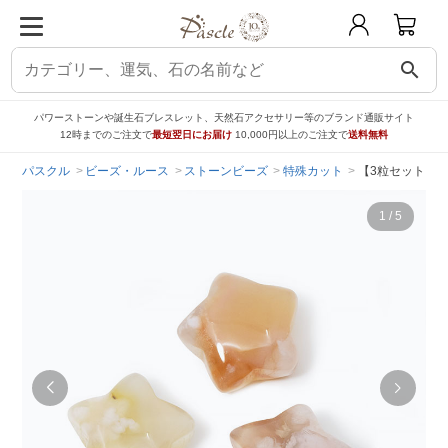
search
パワーストーンや誕生石ブレスレット、天然石アクセサリー等のブランド通販サイト
12時までのご注文で
最短翌日にお届け
10,000円以上のご注文で
送料無料
パスクル
ビーズ・ルース
ストーンビーズ
特殊カット
【3粒セット】桜
1
/
5