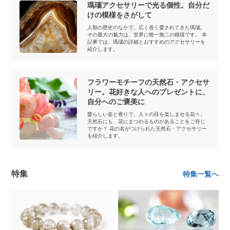
瑪瑙アクセサリーで光る個性。自分だ
けの模様をさがして
人類の歴史のなかで、広く長く愛されてきた瑪瑙。
その最大の魅力は、世界に唯一無二の模様です。 本
記事では、瑪瑙の詳細とおすすめのアクセサリーを
紹介します。
フラワーモチーフの天然石・アクセサ
リー。花好きな人へのプレゼントに、
自分へのご褒美に
愛らしい姿と香りで、人々の目を楽しませる花々。
天然石にも、花にまつわるものがあることをご存じ
ですか？ 花の名がつけられた天然石・アクセサリー
を紹介します。
特集
特集一覧へ