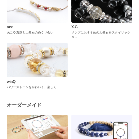
aco
X.G
あこや真珠と天然石のめぐり会い
メンズにおすすめの天然石をスタイリッシ
ュに
winQ
パワーストーンをかわいく、楽しく
オーダーメイド