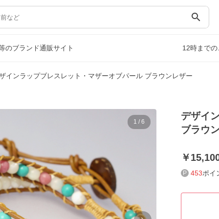
search
等のブランド通販サイト
12時まで
ザインラップブレスレット・マザーオブパール ブラウンレザー
デザイ
1
/
6
ブラウ
15,10
453
ポイ