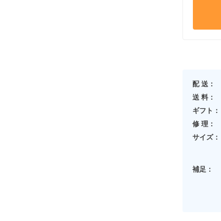
配 送：
送 料：
ギフト：
修 理：
サイズ：
補足：