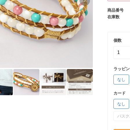
商品番号
在庫数
個数
ラッピン
なし
カード
なし
パスク