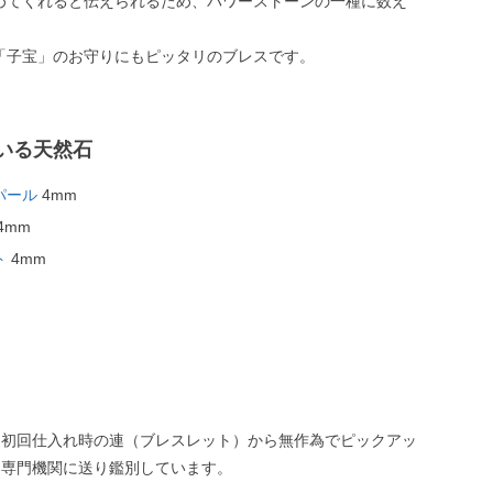
めてくれると伝えられるため、パワーストーンの一種に数え
「子宝」のお守りにもピッタリのブレスです。
いる天然石
パール
4mm
4mm
ト
4mm
、初回仕入れ時の連（ブレスレット）から無作為でピックアッ
、専門機関に送り鑑別しています。