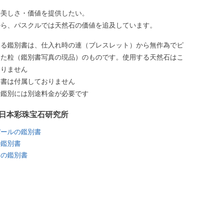
の美しさ・価値を提供したい。
から、パスクルでは天然石の価値を追及しています。
いる鑑別書は、仕入れ時の連（ブレスレット）から無作為でピ
した粒（鑑別書写真の現品）のものです。使用する天然石はこ
ありません
別書は付属しておりません
う鑑別には別途料金が必要です
日本彩珠宝石研究所
パールの鑑別書
の鑑別書
トの鑑別書