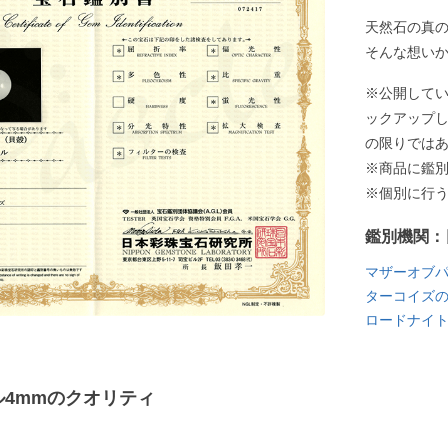
天然石の真
そんな想い
※公開して
ックアップ
の限りでは
※商品に鑑
※個別に行
鑑別機関：
マザーオブ
ターコイズ
ロードナイ
4mmのクオリティ