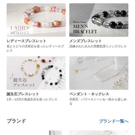
レディースブレスレット
メンズブレスレット
色とりどりの天然石を使ったレディースブ
洗練された大人の雰囲気漂うメンズブレス
レス
誕生石ブレスレット
ペンダント・ネックレス
1月～12月の各誕生石を使ったブレス
天然石・パワーストーンを一粒から楽しめ
る
ブランド
ブランド一覧へ