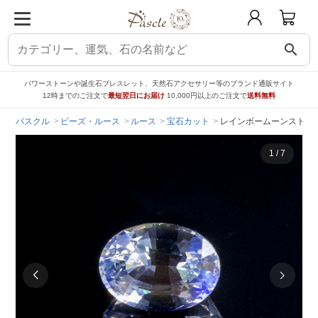
search
パワーストーンや誕生石ブレスレット、天然石アクセサリー等のブランド通販サイト
12時までのご注文で
最短翌日にお届け
10,000円以上のご注文で
送料無料
パスクル
ビーズ・ルース
ルース
宝石カット
レインボームーンストーン マダ
1
/
7