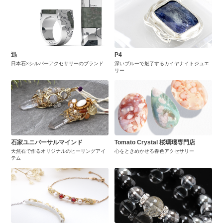
迅
P4
日本石×シルバーアクセサリーのブランド
深いブルーで魅了するカイヤナイトジュエ
リー
石家ユニバーサルマインド
Tomato Crystal 桜瑪瑙専門店
天然石で作るオリジナルのヒーリングアイ
心をときめかせる春色アクセサリー
テム