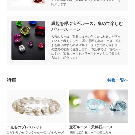
紹介します。
縁起を呼ぶ宝石ルース。集めて楽しむ
パワーストーン
大昔の人々は、宝石にはその色にまつわる力が宿っ
ていると考えました。 石に意匠を刻み、ときに望む
形を削り出すそのやり方は、現代まで続く宝石加工
の歴史の初期に位置します。 本記事では、古の人々
に学び、宝石ルースをパワーストーンとして楽しむ
方法をご紹介します。
特集
特集一覧へ
一点ものブレスレット
宝石ルース・天然石ルース
こだわりの石でつくった一点ものシリーズ
無限に広がるルースの楽しみ方