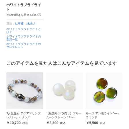
ホワイトラブラドライ
ト
神秘の輝きを見せる白い石
運気：
仕事運
｜
縁結び
ホワイトラブラドライトと
は？
ホワイトラブラドライトの
商品一覧
ホワイトラブラドライトの
ブレスレット
このアイテムを見た人はこんなアイテムを見ています
提樹
3月誕生石 アクアマリンブ
【粒売り/バラ売り】ブルー
ルース アンモライト6mm
【
レスレット メンズ
ムーンストーン 12mm
ラウンド
リ
10,700
3,300
5,500