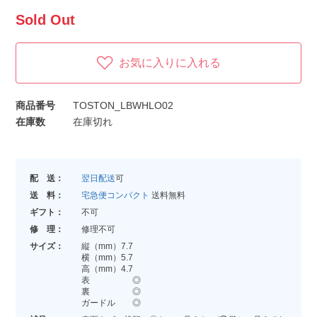
Sold Out
お気に入りに入れる
商品番号
TOSTON_LBWHLO02
在庫数
在庫切れ
配 送：
翌日配送
可
送 料：
宅急便コンパクト
送料無料
ギフト：
不可
修 理：
修理不可
サイズ：
縦（mm）7.7
横（mm）5.7
高（mm）4.7
表 ◎
裏 ◎
ガードル ◎