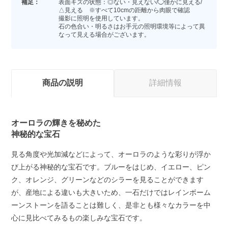
補足：
表面キズの状態：◎ない・見えない/◯僅かに見える/
△見える ※すべて10cmの距離から肉眼で確認
撮影に照明を使用しています。
石の色合い・明るさはお手元の照明環境等によって異
なって見える場合がございます。
商品の説明
詳細情報
オーロラの輝きを秘めた
神秘的な宝石
見る角度や光加減などによって、オーロラのような彩りが浮か
び上がる神秘的な宝石です。ブルーをはじめ、イエロー、ピン
ク、オレンジ、グリーンなどのシラーを見ることができます
が、産地による違いも大きいため、一石だけではレインボーム
ーンストーンを語ることは難しく、是非とも様々なカラーを中
心に見比べてみるもの楽しみな宝石です。