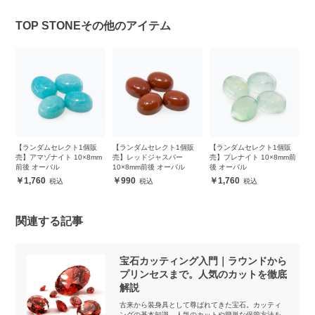
TOP STONEその他のアイテム
販
【ランダムセレクト1個販
【ランダムセレクト1個販
【ランダムセレクト1個販
【
m
売】アマゾナイト 10×8mm
売】レッドジャスパー
売】プレナイト 10×8mm前
売
前後 オーバル
10×8mm前後 オーバル
後 オーバル
前
1,760
990
1,760
関連する記事
宝石カッティング入門｜ラウンドから
プリンセスまで。人気のカットを徹底
解説
古来から装身具として尊ばれてきた宝石。カッティ
ングの基本知識、人気のカットや簡単な保管方法を