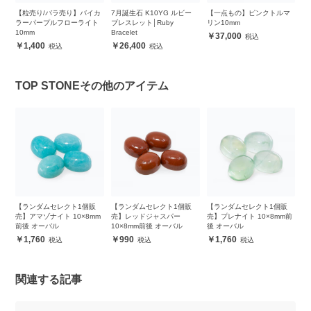
ザ
【粒売り/バラ売り】バイカ
7月誕生石 K10YG ルビー
【一点もの】ピンクトルマ
【
ラーパープルフローライト
ブレスレット│Ruby
リン10mm
ト
10mm
Bracelet
レ
37,000
1,400
26,400
TOP STONEその他のアイテム
販
【ランダムセレクト1個販
【ランダムセレクト1個販
【ランダムセレクト1個販
【
m
売】アマゾナイト 10×8mm
売】レッドジャスパー
売】プレナイト 10×8mm前
売
前後 オーバル
10×8mm前後 オーバル
後 オーバル
前
1,760
990
1,760
関連する記事