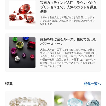
宝石カッティング入門｜ラウンドから
プリンセスまで。人気のカットを徹底
解説
古来から装身具として尊ばれてきた宝石。カッティ
ングの基本知識、人気のカットや簡単な保管方法を
紹介します。
縁起を呼ぶ宝石ルース。集めて楽しむ
パワーストーン
大昔の人々は、宝石にはその色にまつわる力が宿っ
ていると考えました。 石に意匠を刻み、ときに望む
形を削り出すそのやり方は、現代まで続く宝石加工
の歴史の初期に位置します。 本記事では、古の人々
に学び、宝石ルースをパワーストーンとして楽しむ
方法をご紹介します。
特集
特集一覧へ