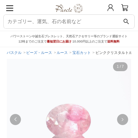
search
パワーストーンや誕生石ブレスレット、天然石アクセサリー等のブランド通販サイト
12時までのご注文で
最短翌日にお届け
10,000円以上のご注文で
送料無料
パスクル
ビーズ・ルース
ルース
宝石カット
ピンククリスタルトルマリン
1
/
7