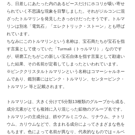
ろ、日差しにあたった内のあるピースだけにホコリが吸い寄せ
られていく不思議な現象を目撃しました。それがジルコンに混
ざったトルマリンを発見したきっかけだったそうです。トルマ
リンは別名「電気石」「エレクトリック・ストーン」とも呼ば
れています。
ちなみにこのトルマリンという名称は、宝石商たちが宝石を指
す言葉として使っていた「Turmali（トゥルマリ）」なのです
が、研磨工たちがこの新しい宝石自体を指す言葉として勘違い
した結果、その名前が定着してしまったといわれています。
※ピンククリスタルトルマリンという名称はコマーシャルネー
ムであり、鑑別書にはピンク・トルマリン、センターピンク・
トルマリン 等と記載されます。
トルマリンは、大きく分けて5分類13種類のグループから成る、
成分元素がとても複雑に入り混じった鉱物のグループ名です。
トルマリンの主成分は、鉄やアルミニウム、リチウム、ナトリ
ウム、カリウムなどで、含まれる成分によってさまざまな色を
もちます。色によって名前が異なり、代表的なものでは＜ルベ