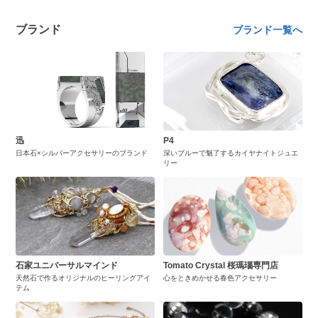
ブランド
ブランド一覧へ
迅
P4
日本石×シルバーアクセサリーのブランド
深いブルーで魅了するカイヤナイトジュエ
リー
石家ユニバーサルマインド
Tomato Crystal 桜瑪瑙専門店
天然石で作るオリジナルのヒーリングアイ
心をときめかせる春色アクセサリー
テム