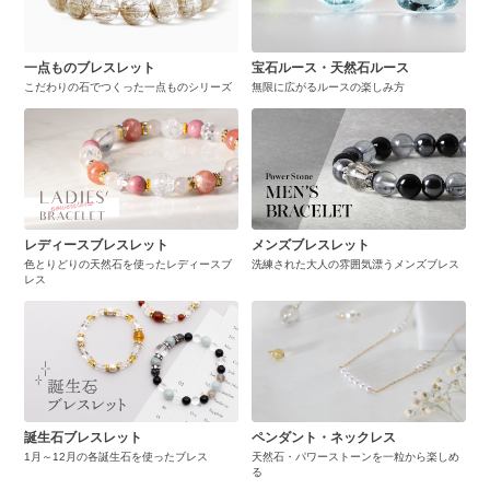
一点ものブレスレット
宝石ルース・天然石ルース
こだわりの石でつくった一点ものシリーズ
無限に広がるルースの楽しみ方
レディースブレスレット
メンズブレスレット
色とりどりの天然石を使ったレディースブ
洗練された大人の雰囲気漂うメンズブレス
レス
誕生石ブレスレット
ペンダント・ネックレス
1月～12月の各誕生石を使ったブレス
天然石・パワーストーンを一粒から楽しめ
る