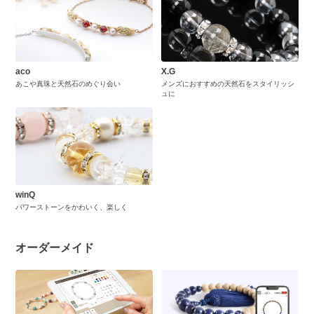
aco
X.G
あこや真珠と天然石のめぐり会い
メンズにおすすめの天然石をスタイリッシ
ュに
winQ
パワーストーンをかわいく、楽しく
オーダーメイド