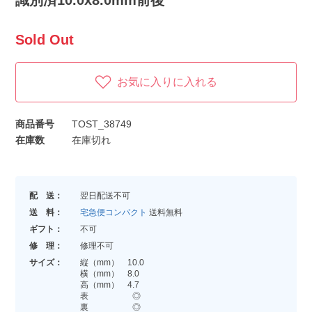
識別済10.0x8.0mm前後
Sold Out
お気に入りに入れる
商品番号
TOST_38749
在庫数
在庫切れ
配 送：
翌日配送不可
送 料：
宅急便コンパクト
送料無料
ギフト：
不可
修 理：
修理不可
サイズ：
縦（mm） 10.0
横（mm） 8.0
高（mm） 4.7
表 ◎
裏 ◎