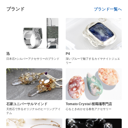
ブランド
ブランド一覧へ
迅
P4
日本石×シルバーアクセサリーのブランド
深いブルーで魅了するカイヤナイトジュエ
リー
石家ユニバーサルマインド
Tomato Crystal 桜瑪瑙専門店
天然石で作るオリジナルのヒーリングアイ
心をときめかせる春色アクセサリー
テム