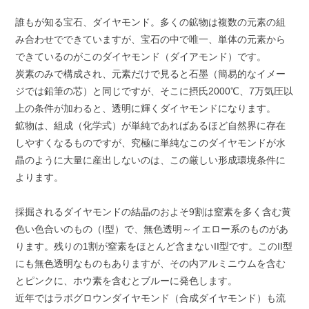
誰もが知る宝石、ダイヤモンド。多くの鉱物は複数の元素の組
み合わせでできていますが、宝石の中で唯一、単体の元素から
できているのがこのダイヤモンド（ダイアモンド）です。
炭素のみで構成され、元素だけで見ると石墨（簡易的なイメー
ジでは鉛筆の芯）と同じですが、そこに摂氏2000℃、7万気圧以
上の条件が加わると、透明に輝くダイヤモンドになります。
鉱物は、組成（化学式）が単純であればあるほど自然界に存在
しやすくなるものですが、究極に単純なこのダイヤモンドが水
晶のように大量に産出しないのは、この厳しい形成環境条件に
よります。
採掘されるダイヤモンドの結晶のおよそ9割は窒素を多く含む黄
色い色合いのもの（I型）で、無色透明～イエロー系のものがあ
ります。残りの1割が窒素をほとんど含まないII型です。このII型
にも無色透明なものもありますが、その内アルミニウムを含む
とピンクに、ホウ素を含むとブルーに発色します。
近年ではラボグロウンダイヤモンド（合成ダイヤモンド）も流