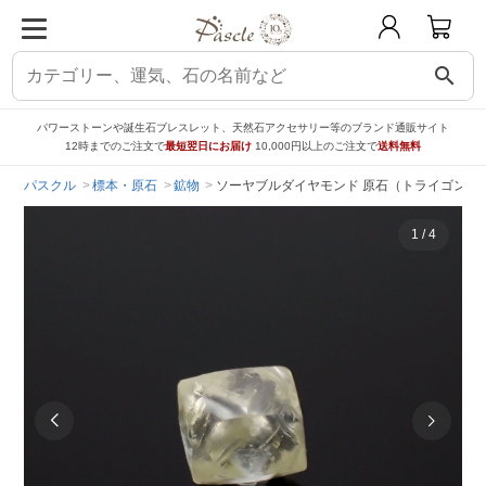
search
パワーストーンや誕生石ブレスレット、天然石アクセサリー等のブランド通販サイト
12時までのご注文で
最短翌日にお届け
10,000円以上のご注文で
送料無料
パスクル
標本・原石
鉱物
ソーヤブルダイヤモンド 原石（トライゴンあり/Tri
1
/
4