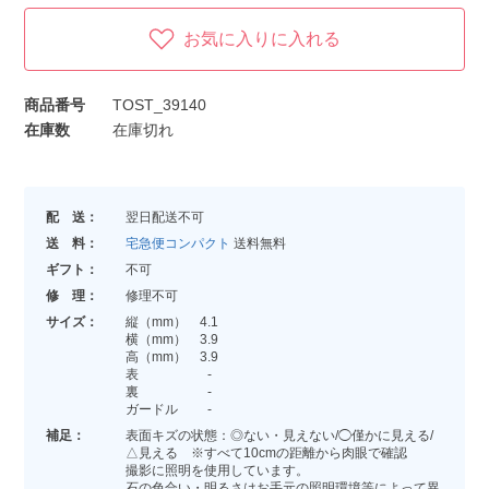
お気に入りに入れる
商品番号
TOST_39140
在庫数
在庫切れ
配 送：
翌日配送不可
送 料：
宅急便コンパクト
送料無料
ギフト：
不可
修 理：
修理不可
サイズ：
縦（mm） 4.1
横（mm） 3.9
高（mm） 3.9
表 -
裏 -
ガードル -
補足：
表面キズの状態：◎ない・見えない/◯僅かに見える/
△見える ※すべて10cmの距離から肉眼で確認
撮影に照明を使用しています。
石の色合い・明るさはお手元の照明環境等によって異