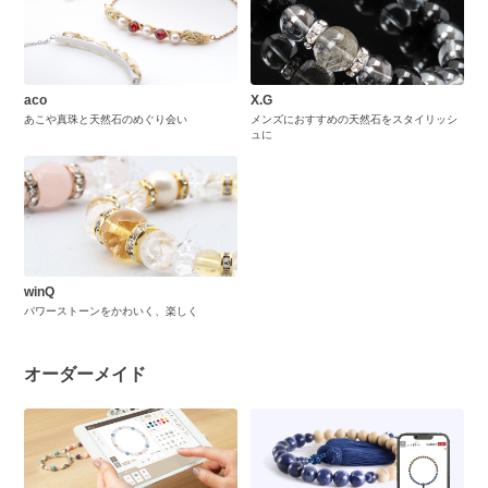
aco
X.G
あこや真珠と天然石のめぐり会い
メンズにおすすめの天然石をスタイリッシ
ュに
winQ
パワーストーンをかわいく、楽しく
オーダーメイド