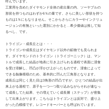
呼んでいます。
工業用を含めたダイヤモンド全体の産出量の内、ソーヤブルの
形状を持つものはわずか6％の量です。さらに美しい形状を持つ
ものは1％にもなりません。そこからさらにカラーやインクリュ
ージョンの有無といった選別にかかると…希少価値は推して知
るべし、です。
トライゴン・成長丘とは・・・
トライゴンや成長丘はダイヤモンド以外の鉱物でも見られま
す。ダイヤモンドのトライゴン（トライゴーニック）は、マン
トルで成長した結晶が地表に引き上げられる過程で表面に浸食
を受け溶解し、凹凸が浮かび上がったものです。浸食によって
できる蝕像模様のため、基本的に凹んだ三角形となります。
成長丘は同じく見た目は3角形の凹凸ですが、ひとつの結晶が出
来上がる過程で、原子を一つ一つ取り込みながらそれが連なっ
て成長してた結果、その増えていく成長層（ステップ）が密集
して出来上がります。こちらはトライゴンとは反対で、盛り上
がった凸模様です。レコードキーパーとも呼ばれています。