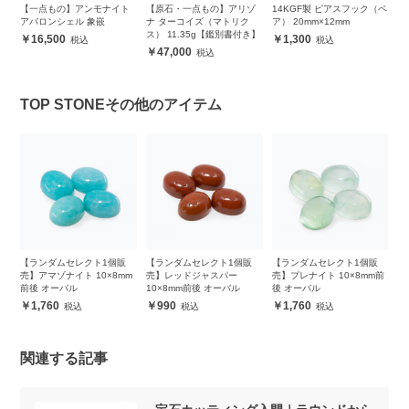
ー
【一点もの】アンモナイト
【原石・一点もの】アリゾ
14KGF製 ピアスフック（ペ
【
ム
アバロンシェル 象嵌
ナ ターコイズ（マトリク
ア） 20mm×12mm
ラ
ス） 11.35g【鑑別書付き】
16,500
1,300
47,000
TOP STONEその他のアイテム
販
【ランダムセレクト1個販
【ランダムセレクト1個販
【ランダムセレクト1個販
【
m
売】アマゾナイト 10×8mm
売】レッドジャスパー
売】プレナイト 10×8mm前
売
前後 オーバル
10×8mm前後 オーバル
後 オーバル
前
1,760
990
1,760
関連する記事