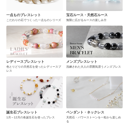
一点ものブレスレット
宝石ルース・天然石ルース
こだわりの石でつくった一点ものシリーズ
無限に広がるルースの楽しみ方
レディースブレスレット
メンズブレスレット
色とりどりの天然石を使ったレディースブ
洗練された大人の雰囲気漂うメンズブレス
レス
誕生石ブレスレット
ペンダント・ネックレス
1月～12月の各誕生石を使ったブレス
天然石・パワーストーンを一粒から楽しめ
る