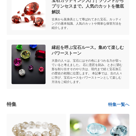
宝石カッティング入門｜ラウンドから
プリンセスまで。人気のカットを徹底
解説
古来から装身具として尊ばれてきた宝石。カッティ
ングの基本知識、人気のカットや簡単な保管方法を
紹介します。
縁起を呼ぶ宝石ルース。集めて楽しむ
パワーストーン
大昔の人々は、宝石にはその色にまつわる力が宿っ
ていると考えました。 石に意匠を刻み、ときに望む
形を削り出すそのやり方は、現代まで続く宝石加工
の歴史の初期に位置します。 本記事では、古の人々
に学び、宝石ルースをパワーストーンとして楽しむ
方法をご紹介します。
特集
特集一覧へ