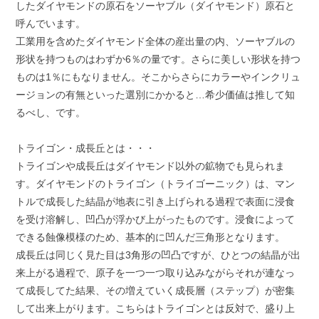
したダイヤモンドの原石をソーヤブル（ダイヤモンド）原石と
呼んでいます。
工業用を含めたダイヤモンド全体の産出量の内、ソーヤブルの
形状を持つものはわずか6％の量です。さらに美しい形状を持つ
ものは1％にもなりません。そこからさらにカラーやインクリュ
ージョンの有無といった選別にかかると…希少価値は推して知
るべし、です。
トライゴン・成長丘とは・・・
トライゴンや成長丘はダイヤモンド以外の鉱物でも見られま
す。ダイヤモンドのトライゴン（トライゴーニック）は、マン
トルで成長した結晶が地表に引き上げられる過程で表面に浸食
を受け溶解し、凹凸が浮かび上がったものです。浸食によって
できる蝕像模様のため、基本的に凹んだ三角形となります。
成長丘は同じく見た目は3角形の凹凸ですが、ひとつの結晶が出
来上がる過程で、原子を一つ一つ取り込みながらそれが連なっ
て成長してた結果、その増えていく成長層（ステップ）が密集
して出来上がります。こちらはトライゴンとは反対で、盛り上