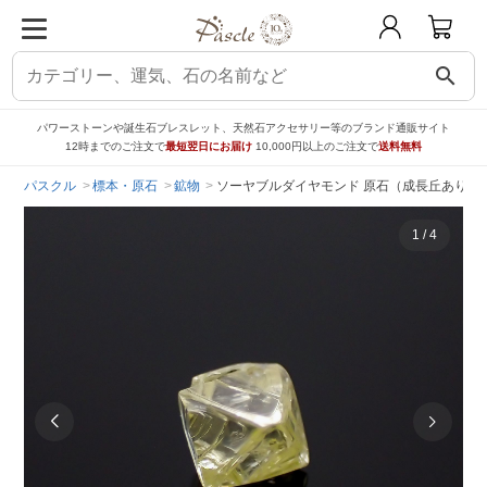
search
パワーストーンや誕生石ブレスレット、天然石アクセサリー等のブランド通販サイト
12時までのご注文で
最短翌日にお届け
10,000円以上のご注文で
送料無料
パスクル
標本・原石
鉱物
ソーヤブルダイヤモンド 原石（成長丘あり/Growth
1
/
4