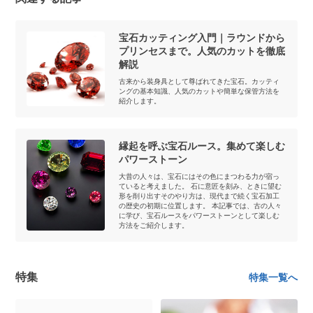
宝石カッティング入門｜ラウンドから
プリンセスまで。人気のカットを徹底
解説
古来から装身具として尊ばれてきた宝石。カッティ
ングの基本知識、人気のカットや簡単な保管方法を
紹介します。
縁起を呼ぶ宝石ルース。集めて楽しむ
パワーストーン
大昔の人々は、宝石にはその色にまつわる力が宿っ
ていると考えました。 石に意匠を刻み、ときに望む
形を削り出すそのやり方は、現代まで続く宝石加工
の歴史の初期に位置します。 本記事では、古の人々
に学び、宝石ルースをパワーストーンとして楽しむ
方法をご紹介します。
特集
特集一覧へ