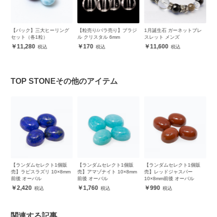
提樹
【パック】三大ヒーリング
【粒売り/バラ売り】ブラジ
1月誕生石 ガーネットブレ
【
親
セット（各1粒）
ル クリスタル 6mm
スレット メンズ
セ
11,280
170
11,600
TOP STONEその他のアイテム
販
【ランダムセレクト1個販
【ランダムセレクト1個販
【ランダムセレクト1個販
【
m
売】ラピスラズリ 10×8mm
売】アマゾナイト 10×8mm
売】レッドジャスパー
売
前後 オーバル
前後 オーバル
10×8mm前後 オーバル
後
2,420
1,760
990
関連する記事