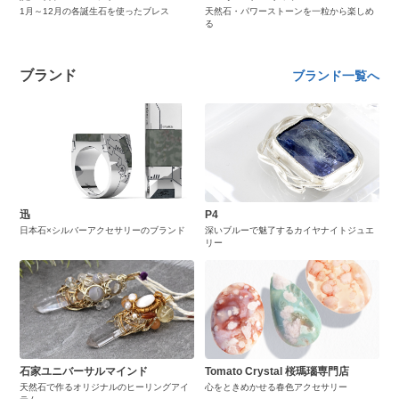
1月～12月の各誕生石を使ったブレス
天然石・パワーストーンを一粒から楽しめ
る
ブランド
ブランド一覧へ
迅
P4
日本石×シルバーアクセサリーのブランド
深いブルーで魅了するカイヤナイトジュエ
リー
石家ユニバーサルマインド
Tomato Crystal 桜瑪瑙専門店
天然石で作るオリジナルのヒーリングアイ
心をときめかせる春色アクセサリー