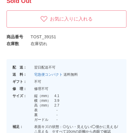
Sold Out
お気に入りに入れる
商品番号
TOST_39151
在庫数
在庫切れ
配 送：
翌日配送不可
送 料：
宅急便コンパクト
送料無料
ギフト：
不可
修 理：
修理不可
サイズ：
縦（mm） 4.1
横（mm） 3.9
高（mm） 2.7
表 -
裏 -
ガードル -
補足：
表面キズの状態：◎ない・見えない/◯僅かに見える/
△見える ※すべて10cmの距離から肉眼で確認