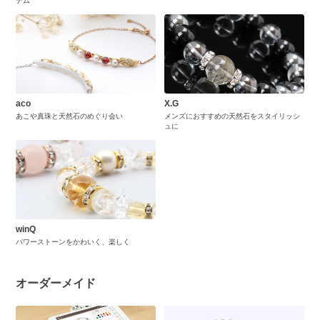
テム
aco
X.G
あこや真珠と天然石のめぐり会い
メンズにおすすめの天然石をスタイリッシ
ュに
winQ
パワーストーンをかわいく、楽しく
オーダーメイド