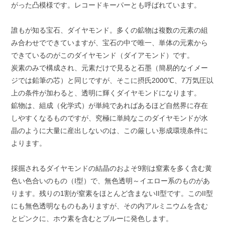
がった凸模様です。レコードキーパーとも呼ばれています。
誰もが知る宝石、ダイヤモンド。多くの鉱物は複数の元素の組
み合わせでできていますが、宝石の中で唯一、単体の元素から
できているのがこのダイヤモンド（ダイアモンド）です。
炭素のみで構成され、元素だけで見ると石墨（簡易的なイメー
ジでは鉛筆の芯）と同じですが、そこに摂氏2000℃、7万気圧以
上の条件が加わると、透明に輝くダイヤモンドになります。
鉱物は、組成（化学式）が単純であればあるほど自然界に存在
しやすくなるものですが、究極に単純なこのダイヤモンドが水
晶のように大量に産出しないのは、この厳しい形成環境条件に
よります。
採掘されるダイヤモンドの結晶のおよそ9割は窒素を多く含む黄
色い色合いのもの（I型）で、無色透明～イエロー系のものがあ
ります。残りの1割が窒素をほとんど含まないII型です。このII型
にも無色透明なものもありますが、その内アルミニウムを含む
とピンクに、ホウ素を含むとブルーに発色します。