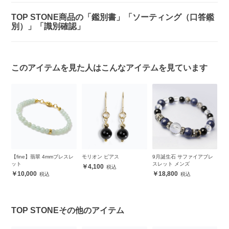
TOP STONE商品の「鑑別書」「ソーティング（口答鑑
別）」「識別確認」
このアイテムを見た人はこんなアイテムを見ています
スレ
モリオン ピアス
9月誕生石 サファイアブレ
【X.G】シトリン メンズブ
【
スレット メンズ
レスレット
然
4,100
各
18,800
22,600
TOP STONEその他のアイテム