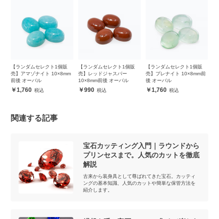
個販
【ランダムセレクト1個販
【ランダムセレクト1個販
【ランダムセレクト1個販
8mm
売】レッドジャスパー
売】プレナイト 10×8mm前
売】ブルーレース 10×8mm
10×8mm前後 オーバル
後 オーバル
前後 オーバル
990
1,760
990
関連する記事
宝石カッティング入門｜ラウンドから
プリンセスまで。人気のカットを徹底
解説
古来から装身具として尊ばれてきた宝石。カッティ
ングの基本知識、人気のカットや簡単な保管方法を
紹介します。