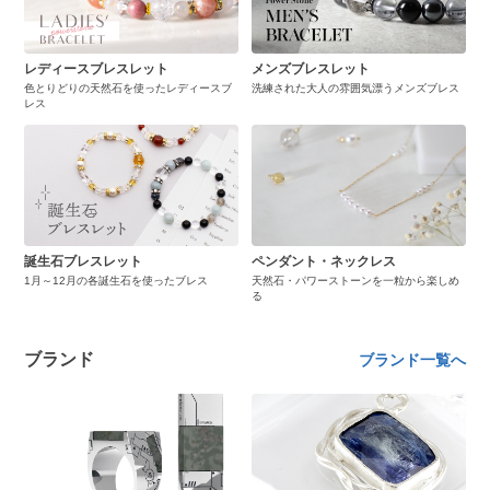
レディースブレスレット
メンズブレスレット
色とりどりの天然石を使ったレディースブ
洗練された大人の雰囲気漂うメンズブレス
レス
誕生石ブレスレット
ペンダント・ネックレス
1月～12月の各誕生石を使ったブレス
天然石・パワーストーンを一粒から楽しめ
る
ブランド
ブランド一覧へ