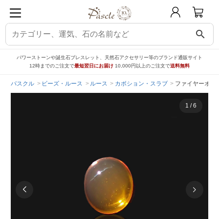
search
パワーストーンや誕生石ブレスレット、天然石アクセサリー等のブランド通販サイト
12時までのご注文で
最短翌日にお届け
10,000円以上のご注文で
送料無料
パスクル
ビーズ・ルース
ルース
カボション・スラブ
ファイヤーオパール
1
/
6