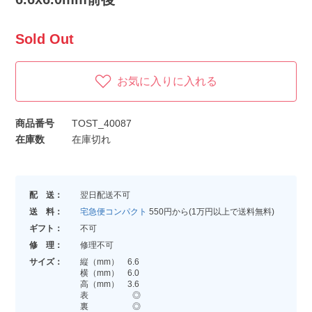
Sold Out
お気に入りに入れる
商品番号
TOST_40087
在庫数
在庫切れ
配 送：
翌日配送不可
送 料：
宅急便コンパクト
550円から(1万円以上で送料無料)
ギフト：
不可
修 理：
修理不可
サイズ：
縦（mm） 6.6
横（mm） 6.0
高（mm） 3.6
表 ◎
裏 ◎