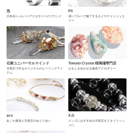
迅
P4
日本石×シルバーアクセサリーのブランド
深いブルーで魅了するカイヤナイトジュエ
リー
石家ユニバーサルマインド
Tomato Crystal 桜瑪瑙専門店
天然石で作るオリジナルのヒーリングアイ
心をときめかせる春色アクセサリー
テム
aco
X.G
あこや真珠と天然石のめぐり会い
メンズにおすすめの天然石をスタイリッシ
ュに