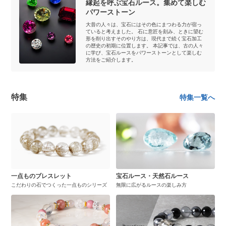
縁起を呼ぶ宝石ルース。集めて楽しむ
パワーストーン
大昔の人々は、宝石にはその色にまつわる力が宿っ
ていると考えました。 石に意匠を刻み、ときに望む
形を削り出すそのやり方は、現代まで続く宝石加工
の歴史の初期に位置します。 本記事では、古の人々
に学び、宝石ルースをパワーストーンとして楽しむ
方法をご紹介します。
特集
特集一覧へ
一点ものブレスレット
宝石ルース・天然石ルース
こだわりの石でつくった一点ものシリーズ
無限に広がるルースの楽しみ方