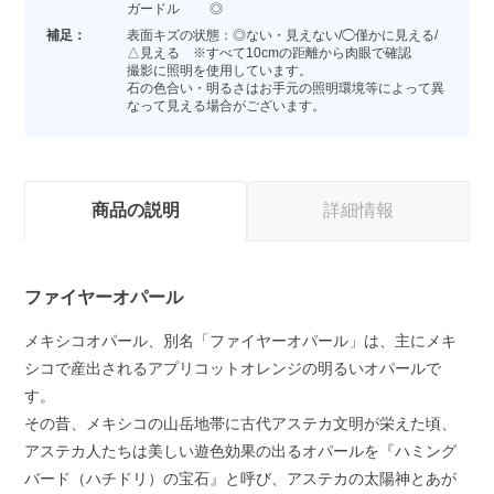
ガードル ◎
補足：
表面キズの状態：◎ない・見えない/◯僅かに見える/
△見える ※すべて10cmの距離から肉眼で確認
撮影に照明を使用しています。
石の色合い・明るさはお手元の照明環境等によって異
なって見える場合がございます。
商品の説明
詳細情報
ファイヤーオパール
メキシコオパール、別名「ファイヤーオパール」は、主にメキ
シコで産出されるアプリコットオレンジの明るいオパールで
す。
その昔、メキシコの山岳地帯に古代アステカ文明が栄えた頃、
アステカ人たちは美しい遊色効果の出るオパールを『ハミング
バード（ハチドリ）の宝石』と呼び、アステカの太陽神とあが