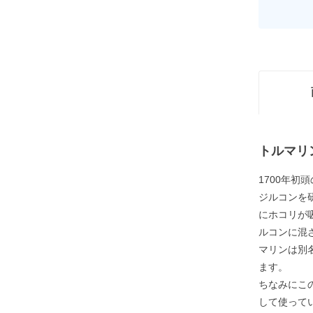
トルマリ
1700年
ジルコンを
にホコリが
ルコンに混
マリンは別
ます。
ちなみにこ
して使ってい