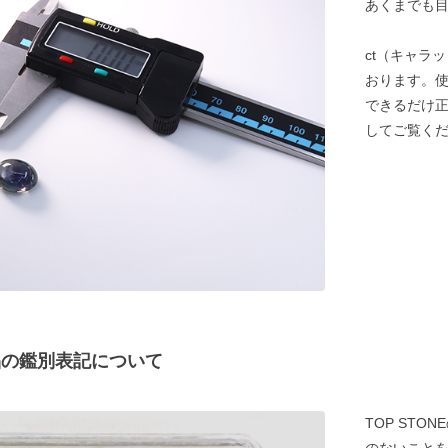
あくまでも
ct（キャラ
おります。
できるだけ
してご覧く
商品の鑑別表記について
TOP ST
のないことを