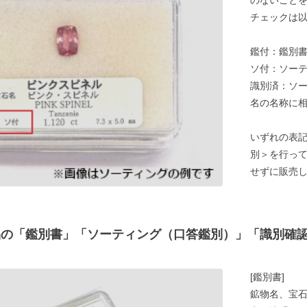
チェックは以
鑑付：鑑別
ソ付：ソー
識別済：ソ
名の名称に
いずれの表
別＞を行っ
せずに販売
E商品の「鑑別書」「ソーティング（口答鑑別）」「識別確
[鑑別書]
鉱物名、宝