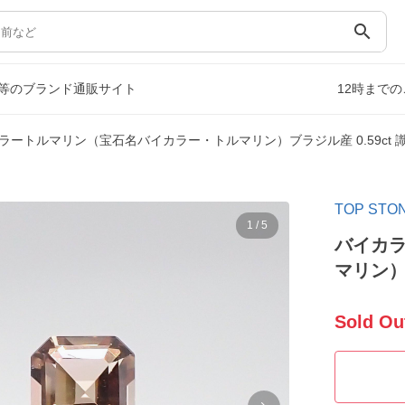
search
等のブランド通販サイト
12時まで
ラートルマリン（宝石名バイカラー・トルマリン）ブラジル産 0.59ct 識別
TOP S
1
/
5
バイカ
マリン）ブ
Sold Ou