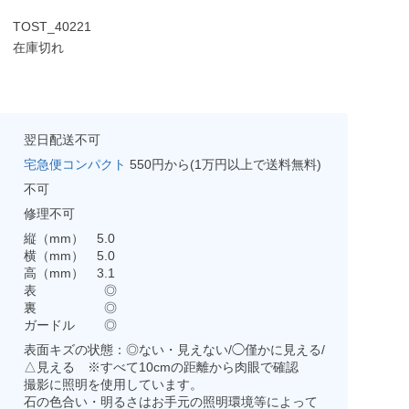
TOST_40221
在庫切れ
翌日配送不可
宅急便コンパクト
550円から(1万円以上で送料無料)
不可
修理不可
縦（mm） 5.0
横（mm） 5.0
高（mm） 3.1
表 ◎
裏 ◎
ガードル ◎
表面キズの状態：◎ない・見えない/◯僅かに見える/
△見える ※すべて10cmの距離から肉眼で確認
撮影に照明を使用しています。
石の色合い・明るさはお手元の照明環境等によって