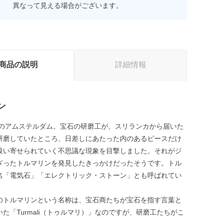
異なって見える場合がございます。
商品の説明
詳細情報
ン
初頭のアムステルダム。宝石の研磨工が、スリランカから届いた
研磨していたところ、日差しにあたった内のあるピースだけ
吸い寄せられていく不思議な現象を目撃しました。それがジ
ざったトルマリンを発見したきっかけだったそうです。トル
名「電気石」「エレクトリック・ストーン」とも呼ばれてい
のトルマリンという名称は、宝石商たちが宝石を指す言葉と
た「Turmali（トゥルマリ）」なのですが、研磨工たちがこ