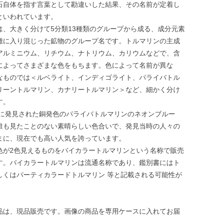
石自体を指す言葉として勘違いした結果、その名前が定着し
といわれています。
は、大きく分けて5分類13種類のグループから成る、成分元素
雑に入り混じった鉱物のグループ名です。トルマリンの主成
アルミニウム、リチウム、ナトリウム、カリウムなどで、含
によってさまざまな色をもちます。色によって名前が異な
なものでは＜ルベライト、インディゴライト、パライバトル
リーントルマリン、カナリートルマリン＞など、細かく分け
す。
9年に発見された銅発色のパライバトルマリンのネオンブルー
誰も見たことのない素晴らしい色合いで、発見当時の人々の
まに、現在でも高い人気を誇っています。
色が2色見えるものをバイカラートルマリンという名称で販売
す。バイカラートルマリンは流通名称であり、鑑別書にはト
しくはパーティカラードトルマリン 等と記載される可能性が
品は、現品販売です。画像の商品を専用ケースに入れてお届