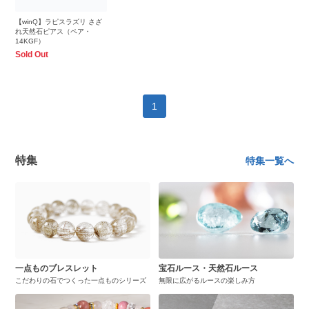
【winQ】ラピスラズリ さざ
れ天然石ピアス（ペア・
14KGF）
Sold Out
1
特集
特集一覧へ
一点ものブレスレット
宝石ルース・天然石ルース
こだわりの石でつくった一点ものシリーズ
無限に広がるルースの楽しみ方