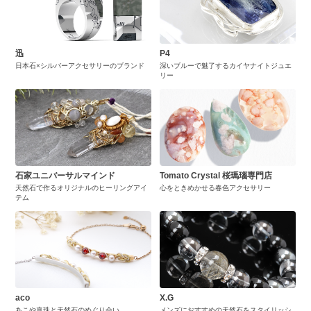
迅
P4
日本石×シルバーアクセサリーのブランド
深いブルーで魅了するカイヤナイトジュエ
リー
石家ユニバーサルマインド
Tomato Crystal 桜瑪瑙専門店
天然石で作るオリジナルのヒーリングアイ
心をときめかせる春色アクセサリー
テム
aco
X.G
あこや真珠と天然石のめぐり会い
メンズにおすすめの天然石をスタイリッシ