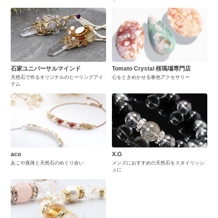
石家ユニバーサルマインド
Tomato Crystal 桜瑪瑙専門店
天然石で作るオリジナルのヒーリングアイ
心をときめかせる春色アクセサリー
テム
aco
X.G
あこや真珠と天然石のめぐり会い
メンズにおすすめの天然石をスタイリッシ
ュに