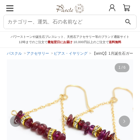
search
パワーストーンや誕生石ブレスレット、天然石アクセサリー等のブランド通販サイト
12時までのご注文で
最短翌日にお届け
10,000円以上のご注文で
送料無料
パスクル
アクセサリー
ピアス・イヤリング
【winQ】1月誕生石ガーネ
1
/
6