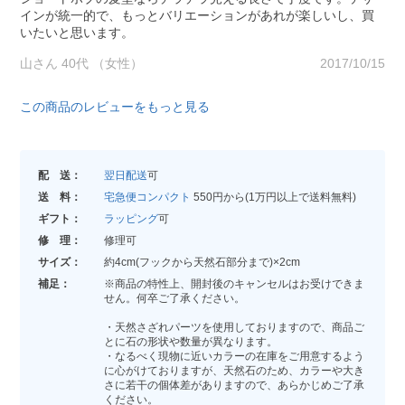
インが統一的で、もっとバリエーションがあれが楽しいし、買
いたいと思います。
山さん 40代 （女性）
2017/10/15
この商品のレビューをもっと見る
配 送：
翌日配送
可
送 料：
宅急便コンパクト
550円から(1万円以上で送料無料)
ギフト：
ラッピング
可
修 理：
修理可
サイズ：
約4cm(フックから天然石部分まで)×2cm
補足：
※商品の特性上、開封後のキャンセルはお受けできま
せん。何卒ご了承ください。
・天然さざれパーツを使用しておりますので、商品ご
とに石の形状や数量が異なります。
・なるべく現物に近いカラーの在庫をご用意するよう
に心がけておりますが、天然石のため、カラーや大き
さに若干の個体差がありますので、あらかじめご了承
ください。