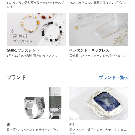
色とりどりの天然石を使ったレディースブ
洗練された大人の雰囲気漂うメンズブレス
レス
誕生石ブレスレット
ペンダント・ネックレス
1月～12月の各誕生石を使ったブレス
天然石・パワーストーンを一粒から楽しめ
る
ブランド
ブランド一覧へ
迅
P4
日本石×シルバーアクセサリーのブランド
深いブルーで魅了するカイヤナイトジュエ
リー