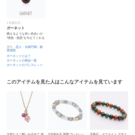
1月誕生石
ガーネット
燃えるような赤い色合いが
“情熱・熱意”を与えてくれる
運気：
恋人・夫婦円満
｜
願
望成就
ガーネットとは？
ガーネットの商品一覧
ガーネットのブレスレット
このアイテムを見た人はこんなアイテムを見ています
ド
大切な人に願いを込めて 誕
5月誕生石 翡翠ブレスレッ
天眼石・マラカイト デザイ
【