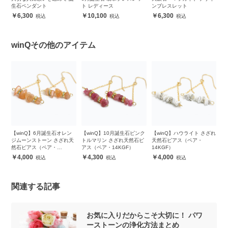
生石ペンダント
ト レディース
ンブレスレット
バ
6,300
10,100
6,300
winQその他のアイテム
ざれ
【winQ】6月誕生石オレン
【winQ】10月誕生石ピンク
【winQ】ハウライト さざれ
【
ジムーンストーン さざれ天
トルマリン さざれ天然石ピ
天然石ピアス（ペア・
ー
然石ピアス（ペア・
アス（ペア・14KGF）
14KGF）
（
14KGF）
4,000
4,300
4,000
関連する記事
お気に入りだからこそ大切に！ パワ
ーストーンの浄化方法まとめ