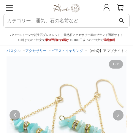
search
パワーストーンや誕生石ブレスレット、天然石アクセサリー等のブランド通販サイト
12時までのご注文で
最短翌日にお届け
10,000円以上のご注文で
送料無料
パスクル
アクセサリー
ピアス・イヤリング
【winQ】アマゾナイト さ
1
/
6