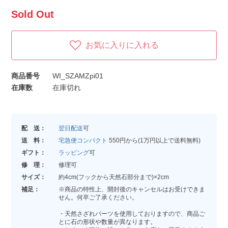
Sold Out
お気に入りに入れる
商品番号
WI_SZAMZpi01
在庫数
在庫切れ
配 送：
翌日配送
可
送 料：
宅急便コンパクト
550円から(1万円以上で送料無料)
ギフト：
ラッピング
可
修 理：
修理可
サイズ：
約4cm(フックから天然石部分まで)×2cm
補足：
※商品の特性上、開封後のキャンセルはお受けできま
せん。何卒ご了承ください。
・天然さざれパーツを使用しておりますので、商品ご
とに石の形状や数量が異なります。