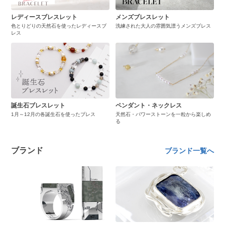
レディースブレスレット
メンズブレスレット
色とりどりの天然石を使ったレディースブ
洗練された大人の雰囲気漂うメンズブレス
レス
誕生石ブレスレット
ペンダント・ネックレス
1月～12月の各誕生石を使ったブレス
天然石・パワーストーンを一粒から楽しめ
る
ブランド
ブランド一覧へ