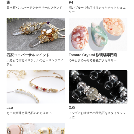
迅
P4
日本石×シルバーアクセサリーのブランド
深いブルーで魅了するカイヤナイトジュエ
リー
石家ユニバーサルマインド
Tomato Crystal 桜瑪瑙専門店
天然石で作るオリジナルのヒーリングアイ
心をときめかせる春色アクセサリー
テム
aco
X.G
あこや真珠と天然石のめぐり会い
メンズにおすすめの天然石をスタイリッシ
ュに